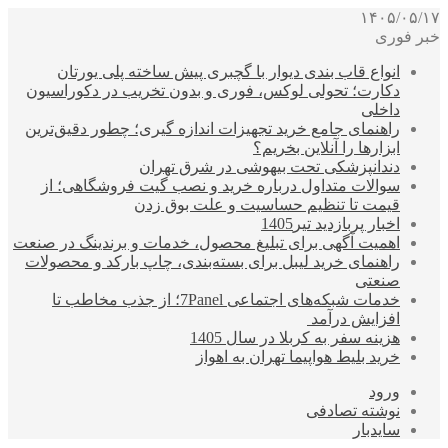
۱۴۰۵/۰۵/۱۷
خبر فوری
انواع قاب بندی دیوار با گچبری پیش ساخته پلی یورتان
دکارت؛ تحولی لوکس، فوری و بدون تخریب در دکوراسیون
داخلی
راهنمای جامع خرید تجهیزات اندازه گیری؛ چطور دقیق‌ترین
ابزارها را آنلاین بخریم؟
دندانپزشکی تحت بیهوشی در شرق تهران
سوالات متداول درباره خرید و نصب گیت فروشگاهی؛ از
قیمت تا تنظیم حساسیت و علت بوق زدن
اخبار پربازدید تیر1405
اهمیت آگهی برای تبلیغ محصول، خدمات و برندینگ در صنعت
راهنمای خرید لیبل برای بسته‌بندی، چاپ بارکد و محصولات
صنعتی
خدمات شبکه‌های اجتماعی 7Panel؛ از جذب مخاطب تا
افزایش درآمد
هزینه سفر به کربلا در سال 1405
خرید بلیط هواپیما تهران به اهواز
ورود
نوشته تصادفی
سایدبار