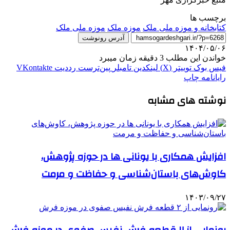
برچسب ها
کتابخانه و موزه ملی ملک
موزه ملک
موزه ملی ملک
آدرس رونوشت
۱۴۰۴/۰۵/۰۶
خواندن این مطلب 3 دقیقه زمان میبرد
فیس بوک
توییتر (X)
لینکدین
‫تامبلر
‫پین‌ترست
‫رددیت
‫VKontakte
رایانامه
چاپ
نوشته های مشابه
افزایش همکاری با یونانی ها در حوزه پژوهش،
کاوش‌های باستان‌شناسی و حفاظت و مرمت
۱۴۰۳/۰۹/۲۷