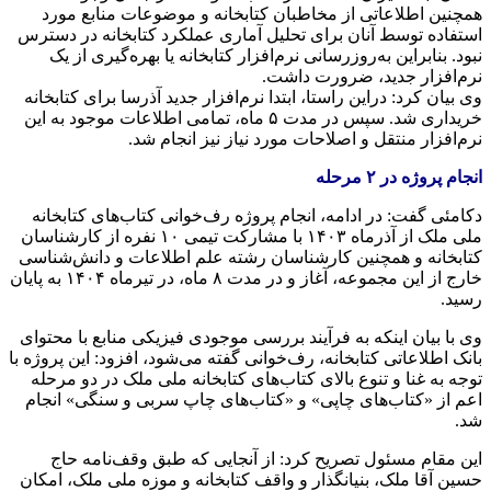
همچنین اطلاعاتی از مخاطبان کتابخانه و موضوعات منابع مورد
استفاده توسط آنان برای تحلیل آماری عملکرد کتابخانه در دسترس
نبود. بنابراین به‌روزرسانی نرم‌افزار کتابخانه یا بهره‌گیری از یک
نرم‌افزار جدید، ضرورت داشت.
وی بیان کرد:
دراین
راستا، ابتدا نرم‌افزار جدید
آذرسا
برای کتابخانه
خریداری شد. سپس در مدت ۵ ماه، تمامی اطلاعات موجود به این
نرم‌افزار منتقل و اصلاحات مورد نیاز نیز انجام شد.
انجام پروژه در ۲ مرحله
دکامئی
گفت: در ادامه، انجام پروژه
رف‌خوانی
کتاب‌های کتابخانه
ملی ملک از آذرماه
۱۴۰۳
با مشارکت تیمی ۱۰
نفره
از کارشناسان
کتابخانه و همچنین کارشناسان رشته علم اطلاعات و دانش‌شناسی
خارج از این مجموعه، آغاز و در مدت ۸ ماه، در تیرماه
۱۴۰۴
به پایان
رسید.
وی با بیان اینکه به فرآیند بررسی موجودی فیزیکی منابع با محتوای
بانک اطلاعاتی کتابخانه،
رف‌خوانی
گفته می‌شود، افزود: این پروژه با
توجه به غنا و تنوع بالای کتاب‌های کتابخانه ملی ملک در دو مرحله
اعم از «کتاب‌های چاپی» و «کتاب‌های چاپ سربی و سنگی» انجام
شد.
این مقام مسئول تصریح کرد: از آنجایی که طبق وقف‌نامه حاج
حسین آقا ملک، بنیانگذار و واقف کتابخانه و موزه ملی ملک، امکان