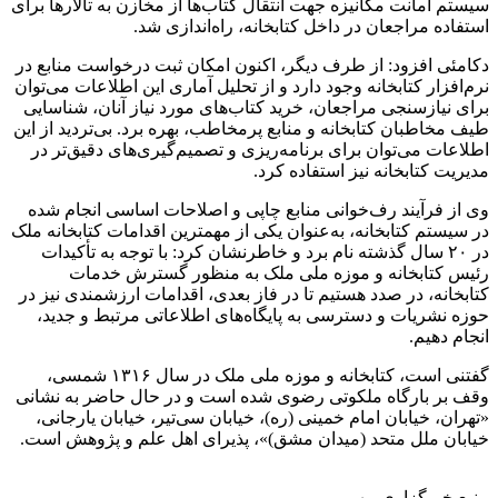
سیستم امانت مکانیزه جهت انتقال کتاب‌ها از مخازن به تالارها برای
استفاده مراجعان در داخل کتابخانه، راه‌اندازی شد.
دکامئی
افزود: از طرف دیگر، اکنون امکان ثبت درخواست منابع در
نرم‌افزار کتابخانه وجود دارد و از تحلیل آماری این اطلاعات می‌توان
برای نیازسنجی مراجعان، خرید کتاب‌های مورد نیاز آنان، شناسایی
طیف مخاطبان کتابخانه و منابع پرمخاطب، بهره برد. بی‌تردید از این
اطلاعات می‌توان برای برنامه‌ریزی و تصمیم‌گیری‌های دقیق‌تر در
مدیریت کتابخانه نیز استفاده کرد.
وی از فرآیند
رف‌خوانی
منابع چاپی و اصلاحات اساسی انجام شده
در سیستم کتابخانه، به‌عنوان یکی از مهمترین اقدامات کتابخانه ملک
در ۲۰ سال گذشته نام برد و خاطرنشان کرد: با توجه به تأکیدات
رئیس کتابخانه و موزه ملی ملک به منظور گسترش خدمات
کتابخانه، در صدد هستیم تا در فاز بعدی، اقدامات ارزشمندی نیز در
حوزه نشریات و دسترسی به پایگاه‌های اطلاعاتی مرتبط و جدید،
انجام دهیم.
گفتنی است، کتابخانه و موزه ملی ملک در سال ۱۳۱۶ شمسی،
وقف بر بارگاه ملکوتی رضوی شده است و در حال حاضر به نشانی
«تهران، خیابان امام خمینی (ره)، خیابان سی‌تیر، خیابان یارجانی،
خیابان ملل متحد (میدان مشق)»، پذیرای اهل علم و پژوهش است.
منبع خبرگزاری مهر