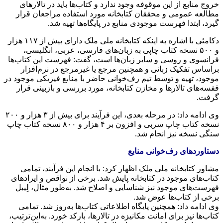
خروج منابع از این موقوفه وجود ندارد و کتاب‌ها باید در تالارهای
مطالعه عمومی و محققان کتابخانه مورد استفاده مراجعان قرار
گیرد، ابتدا فهرست موجودی منابع در پایگاه‌ها تهیه شد.
دکامئی
با اشاره به اینکه کتابخانه ملی ملک دارای بیش از ۱۱۷ هزار
و ۵۰۰ نسخه کتاب چاپی به زبان‌های فارسی، عربی، انگلیسی،
فرانسوی و روسی و سایر زبان‌ها است، گفت: فهرست این کتاب‌ها
براساس
تفکیک زبانی و همچنین مرجع یا غیرمرجع در نرم‌افزار
موجود، تهیه و توسط تیم
رف‌خوانی
حاضر با منابع فیزیکی موجود در
قفسه‌های تالارها و مخازن کتابخانه، مورد بررسی و بازبینی قرار
گرفت.
وی ادامه داد: در مرحله بعدی، این فرآیند برای بیش از ۳ هزار و ۲۰۰
نسخه کتاب چاپ سربی و افزون بر ۴ هزار و ۸۰۰ نسخه کتاب چاپ
سنگی نسخه نیز انجام شد.
دستاوردهای
رف‌خوانی
منابع
مشاور کتابخانه ملی ملک اظهار کرد: با انجام این فرآیند، تمامی
کتاب‌های موجود در کتابخانه پایش شد. برخی از نواقص و ایرادهای
فهرست‌های موجود نیز شناسایی و اصلاح شد. به‌طور مثال،
لِیبل
برخی از کتاب‌ها عوض شد.
وی ادامه داد: همچنین پایگاه اطلاعاتی کتاب‌ها به‌روز شد. تمامی
کتاب‌ها نیز برای امانت مکانیزه در تالارها، بارکد خورد. به‌این‌ترتیب،