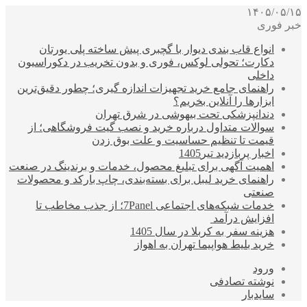
۱۴۰۵/۰۵/۱۵
خبر فوری
انواع قاب بندی دیوار با گچبری پیش ساخته پلی یورتان
دکارت؛ تحولی لوکس، فوری و بدون تخریب در دکوراسیون
داخلی
راهنمای جامع خرید تجهیزات اندازه گیری؛ چطور دقیق‌ترین
ابزارها را آنلاین بخریم؟
دندانپزشکی تحت بیهوشی در شرق تهران
سوالات متداول درباره خرید و نصب گیت فروشگاهی؛ از
قیمت تا تنظیم حساسیت و علت بوق زدن
اخبار پربازدید تیر1405
اهمیت آگهی برای تبلیغ محصول، خدمات و برندینگ در صنعت
راهنمای خرید لیبل برای بسته‌بندی، چاپ بارکد و محصولات
صنعتی
خدمات شبکه‌های اجتماعی 7Panel؛ از جذب مخاطب تا
افزایش درآمد
هزینه سفر به کربلا در سال 1405
خرید بلیط هواپیما تهران به اهواز
ورود
نوشته تصادفی
سایدبار