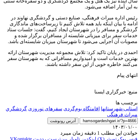
سال آینده نیز یک هتل و یک مجتمع گردشگری و دو سفره‌خانه سنتی
به این آمار اضافه می‌شود.
رئیس اداره میراث فرهنگی، صنایع دستی و گردشگری نهاوند در
ادامه با بیان اینکه باید همه تلاش کنیم تا زیرساخت‌های ماندگاری
گردشگر و مسافر را در شهرستان ایجاد کنیم، گفت: جلسات ستاد
خدمات سفر برای میزبانی شایسته از مسافران برگزار شده و
مصوبات آن اجرایی می‌شود تا شهرستان میزبان شایسته‌ای باشد.
احمدی در پایان تاکید کرد: تلاش مجموعه مدیریت شهرستان ارائه‌
بهترین خدمات است و امیدواریم مسافرانی که به شهرستان سفر
می‌کنند خاطره خوبی از این سفر داشته باشند.
انتهای پیام
منبع: خبرگزاری ایسنا
برچسب ها
استانی-شهرستانها
اقامتگاه بوم‌گردی
سفرهای نوروزی
گردشگري
میراث فرهنگی
آدرس رونوشت
۱۴۰۳/۰۱/۰۰
خواندن این مطلب 1 دقیقه زمان میبرد
فیس بوک
توییتر (X)
لینکدین
‫تامبلر
‫پین‌ترست
‫رددیت
‫VKontakte