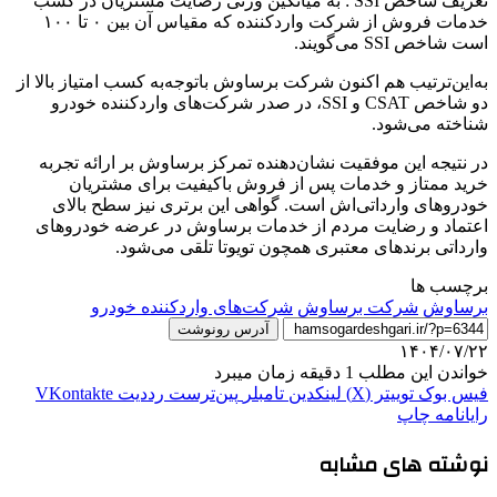
تعریف شاخص SSI : به میانگین وزنی رضایت مشتریان در کسب
خدمات فروش از شرکت واردکننده که مقیاس آن بین ۰ تا ۱۰۰
است شاخص SSI می‌گویند.
به‌این‌ترتیب هم اکنون شرکت برساوش باتوجه‌به کسب امتیاز بالا از
دو شاخص CSAT و SSI، در صدر شرکت‌های واردکننده خودرو
شناخته می‌شود.
در نتیجه این موفقیت نشان‌دهنده تمرکز برساوش بر ارائه تجربه
خرید ممتاز و خدمات پس از فروش باکیفیت برای مشتریان
خودروهای وارداتی‌اش است. گواهی این برتری نیز سطح بالای
اعتماد و رضایت مردم از خدمات برساوش در عرضه خودروهای
وارداتی برندهای معتبری همچون تویوتا تلقی می‌شود.
برچسب ها
برساوش
شرکت برساوش
شرکت‌های واردکننده خودرو
آدرس رونوشت
۱۴۰۴/۰۷/۲۲
خواندن این مطلب 1 دقیقه زمان میبرد
فیس بوک
توییتر (X)
لینکدین
‫تامبلر
‫پین‌ترست
‫رددیت
‫VKontakte
رایانامه
چاپ
نوشته های مشابه