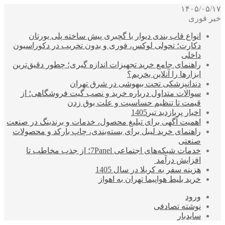
۱۴۰۵/۰۵/۱۷
خبر فوری
انواع قاب بندی دیوار با گچبری پیش ساخته پلی یورتان
دکارت؛ تحولی لوکس، فوری و بدون تخریب در دکوراسیون
داخلی
راهنمای جامع خرید تجهیزات اندازه گیری؛ چطور دقیق‌ترین
ابزارها را آنلاین بخریم؟
دندانپزشکی تحت بیهوشی در شرق تهران
سوالات متداول درباره خرید و نصب گیت فروشگاهی؛ از
قیمت تا تنظیم حساسیت و علت بوق زدن
اخبار پربازدید تیر1405
اهمیت آگهی برای تبلیغ محصول، خدمات و برندینگ در صنعت
راهنمای خرید لیبل برای بسته‌بندی، چاپ بارکد و محصولات
صنعتی
خدمات شبکه‌های اجتماعی 7Panel؛ از جذب مخاطب تا
افزایش درآمد
هزینه سفر به کربلا در سال 1405
خرید بلیط هواپیما تهران به اهواز
ورود
نوشته تصادفی
سایدبار