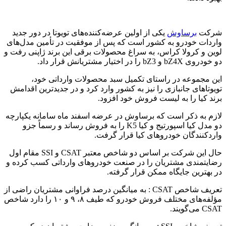
شرکت
برساوش
یکی از اولین عرضه‌کننده‌های تویوتا در دور جدید
واردات خودرو به کشور است که پس از موفقیت در تأمین مدل‌های
لوین و کرولا کراس، به سراغ محصولات برقی این برند ژاپنی رفت و
دو خودروی bZ4X و bZ3 را در اختیار مشتریانش قرار داد.
این مجموعه در راستای تکمیل سبد محصولات وارداتی خود،
تویوتاهای جانبازی را نیز به کشور وارد کرد و در جدیدترین اقدامش
برند کیا را به لیست فروش خود افزود.
لازم به ذکر است که برساوش در عرضه اسفند ماه سامانه یکپارچه
دو مدل کیا اسپورتیج و کیا K5 را به فروش رساند و رسماً جزو
واردکنندگان خودروهای کیا قرار گرفت.
حال این شرکت بر اساس دو شاخص معتبر CSAT و SSI مقام اول
رضایتمندی مشتریان را در صنعت خودروهای وارداتی کسب کرده و
در بهترین جایگاه ممکن قرار گرفته.
تعریف شاخص CSAT : به میانگین درصد فراوانی مشتریان راضی از
مؤلفه‌های مختلف فروش خودرو که طیف ۸، ۹ و ۱۰ را دارد شاخص
CSAT می‌گویند.