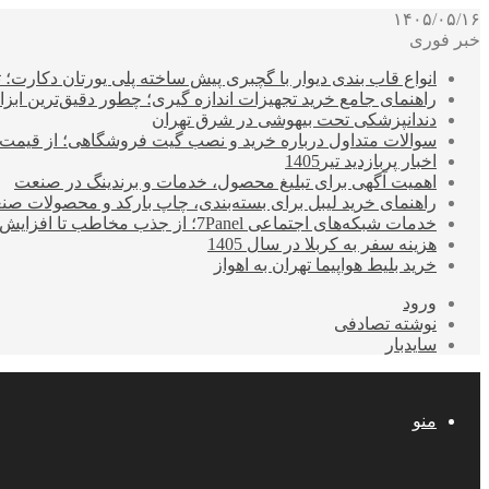
۱۴۰۵/۰۵/۱۶
خبر فوری
انواع قاب بندی دیوار با گچبری پیش ساخته پلی یورتان دکارت
راهنمای جامع خرید تجهیزات اندازه گیری؛ چطور دقیق‌ترین ابزاره
دندانپزشکی تحت بیهوشی در شرق تهران
سوالات متداول درباره خرید و نصب گیت فروشگاهی؛ از قیمت
اخبار پربازدید تیر1405
اهمیت آگهی برای تبلیغ محصول، خدمات و برندینگ در صنعت
راهنمای خرید لیبل برای بسته‌بندی، چاپ بارکد و محصولات صن
خدمات شبکه‌های اجتماعی 7Panel؛ از جذب مخاطب تا افزایش درآمد
هزینه سفر به کربلا در سال 1405
خرید بلیط هواپیما تهران به اهواز
ورود
نوشته تصادفی
سایدبار
منو