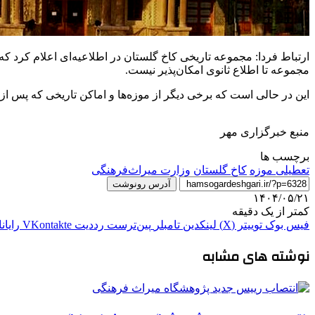
ارتباط فردا: مجموعه تاریخی کاخ گلستان در اطلاعیه‌ای اعلام کرد 
مجموعه تا اطلاع ثانوی امکان‌پذیر نیست.
این در حالی است که برخی دیگر از موزه‌ها و اماکن تاریخی که پس از 
منبع خبرگزاری مهر
برچسب ها
تعطیلی موزه
کاخ گلستان
وزارت میراث‌فرهنگی
آدرس رونوشت
۱۴۰۴/۰۵/۲۱
کمتر از یک دقیقه
فیس بوک
توییتر (X)
لینکدین
‫تامبلر
‫پین‌ترست
‫رددیت
‫VKontakte
رایان
نوشته های مشابه