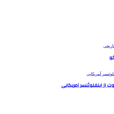
کو
 از اینفلوئنسر آمریکایی