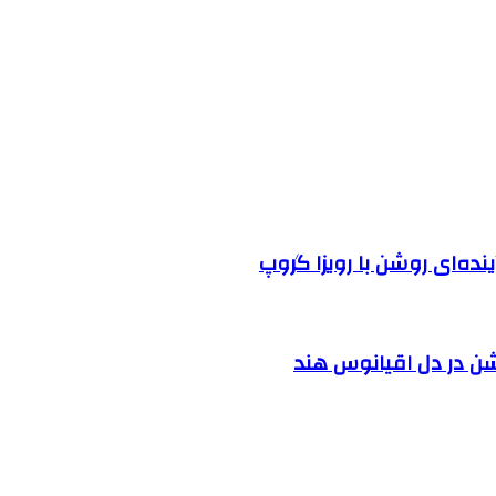
نده‌ای روشن با رویزا گروپ
شن در دل اقیانوس ‌هند