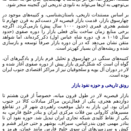
بی‌توجهی به آن‌ها می‌تواند به نابودی تدریجی این گنجینه منجر شود.
بر اساس مستندات تاریخی، باستان‌شناسی، و کتیبه‌های موجود در
چهارسوق بازار، قدمت بازار قیصریه لار دست‌کم به قرن چهارم تا
ششم هجری قمری (حدود ۱۰۰۰ سال پیش) بازمی‌گردد. اگرچه
برخی منابع زمان ساخت بنای فعلی بازار را دوره صفوی (حدود
سال ۱۰۱۵
ه
.
ق
، دوره شاه عباس اول) ذکر کرده‌اند، اما شواهد
متقن نشان می‌دهد که در آن دوره بازار صرفاً توسعه و بازسازی
شده و ریشه‌های آن بسیار کهن‌تر است.
کتیبه‌های سنگی در چهارسوق و تحلیل فرم بازار و بادگیرهای آن،
گواه آن است که شکل‌گیری بازار پیش از دوره صفوی آغاز شده و
لار در دوران آل
بویه
و سلجوقیان نیز از مراکز اقتصادی جنوب ایران
بوده است.
رونق تاریخی و حوزه نفوذ بازار
بازار قیصریه لار در طول قرون میانه، خصوصاً از قرن هشتم تا
دوازدهم هجری، یکی از فعال‌ترین مراکز مبادلات کالا در جنوب
ایران بود. این بازار به دلیل موقعیت راهبردی شهر لار در تقاطع
مسیرهای کاروانی بین فلات مرکزی ایران و بنادر خلیج فارس، به
یکی از نقاط کلیدی شبکه تجاری ایران تبدیل شد. حوزه نفوذ آن تا
بنادر مهمی چون بندرعباس،
سیراف
، بوشهر و حتی جزایر قشم و
کیش و سرزمین‌های آن سوی خلیج فارس مانند عمان، هرمز و