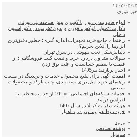
۱۴۰۵/۰۵/۱۵
خبر فوری
انواع قاب بندی دیوار با گچبری پیش ساخته پلی یورتان
دکارت؛ تحولی لوکس، فوری و بدون تخریب در دکوراسیون
داخلی
راهنمای جامع خرید تجهیزات اندازه گیری؛ چطور دقیق‌ترین
ابزارها را آنلاین بخریم؟
دندانپزشکی تحت بیهوشی در شرق تهران
سوالات متداول درباره خرید و نصب گیت فروشگاهی؛ از
قیمت تا تنظیم حساسیت و علت بوق زدن
اخبار پربازدید تیر1405
اهمیت آگهی برای تبلیغ محصول، خدمات و برندینگ در صنعت
راهنمای خرید لیبل برای بسته‌بندی، چاپ بارکد و محصولات
صنعتی
خدمات شبکه‌های اجتماعی 7Panel؛ از جذب مخاطب تا
افزایش درآمد
هزینه سفر به کربلا در سال 1405
خرید بلیط هواپیما تهران به اهواز
ورود
نوشته تصادفی
سایدبار