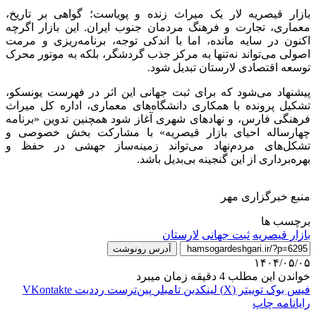
بازار قیصریه لار یک میراث زنده و پویاست؛ گواهی بر تاریخ،
معماری، تجارت و فرهنگ مردمان جنوب ایران. این بازار اگرچه
اکنون در سایه مانده، اما با اندکی توجه، برنامه‌ریزی و مرمت
اصولی می‌تواند نه‌تنها به مرکز جذب گردشگر، بلکه به موتور محرک
توسعه اقتصادی لارستان تبدیل شود.
پیشنهاد می‌شود که برای ثبت جهانی این اثر در فهرست یونسکو،
تشکیل پرونده با همکاری دانشگاه‌های معماری، اداره کل میراث
فرهنگی فارس، و نهادهای شهری آغاز شود همچنین تدوین «برنامه
چهارساله احیای بازار قیصریه» با مشارکت بخش خصوصی و
تشکل‌های مردم‌نهاد می‌تواند زمینه‌ساز جهشی در حفظ و
بهره‌برداری از این گنجینه بی‌بدیل باشد.
منبع خبرگزاری مهر
برچسب ها
بازار قیصریه
ثبت جهانی
لارستان
آدرس رونوشت
۱۴۰۴/۰۵/۰۵
خواندن این مطلب 4 دقیقه زمان میبرد
فیس بوک
توییتر (X)
لینکدین
‫تامبلر
‫پین‌ترست
‫رددیت
‫VKontakte
رایانامه
چاپ