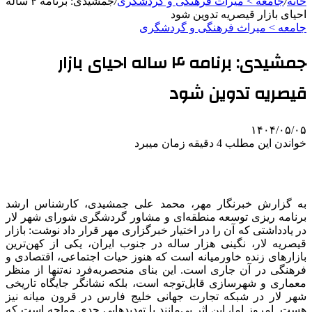
خانه
/
جامعه > میراث فرهنگی و گردشگری
/
جمشیدی: برنامه ۴ ساله
احیای بازار قیصریه تدوین شود
جامعه > میراث فرهنگی و گردشگری
جمشیدی: برنامه ۴ ساله احیای بازار
قیصریه تدوین شود
۱۴۰۴/۰۵/۰۵
خواندن این مطلب 4 دقیقه زمان میبرد
به گزارش خبرنگار مهر، محمد علی جمشیدی، کارشناس ارشد
برنامه
ریزی
توسعه منطقه‌ای و مشاور گردشگری شورای شهر لار
در یادداشتی که آن را در اختیار خبرگزاری مهر قرار داد نوشت: بازار
قیصریه لار، نگینی هزار ساله در جنوب ایران، یکی از کهن‌ترین
بازارهای زنده خاورمیانه است که هنوز حیات اجتماعی، اقتصادی و
فرهنگی در آن جاری است. این بنای منحصربه‌فرد نه‌تنها از منظر
معماری و شهرسازی قابل‌توجه است، بلکه نشانگر جایگاه تاریخی
شهر لار در شبکه تجارت جهانی خلیج فارس در قرون میانه نیز
هست. امروز اما، این اثر بی‌مانند با تهدیدهایی جدی مواجه است که