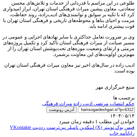
طلوعی در این مراسم با قدردانی از خدمات و تلاش‌های محسن
سعادتی، معاون پیشین میراث فرهنگی استان تهران، ابراز امیدواری
کرد که با تکیه بر سوابق و توانمندی‌های ادیب‌زاده، روند حفاظت،
مرمت و احیای بناها و محوطه‌های تاریخی و فرهنگی استان تهران با
قوت بیشتری ادامه یابد.
وی بر ضرورت تعامل حداکثری با سایر نهادهای اجرایی و عمومی در
مسیر صیانت از میراث فرهنگی استان تأکید کرد و تکمیل پروژه‌های
مرمتی و ارتقای وضعیت موزه‌های تحت‌پوشش استان تهران را از
مهم‌ترین اولویت‌های این معاونت برشمرد.
ادیب زاده در سال‌های اخیر نیز معاون میراث فرهنگی استان تهران
بوده است.
منبع خبرگزاری مهر
برچسب ها
حکم انتصاب
مرتضی ادیب زاده
میراث فرهنگی
آدرس رونوشت
۱۴۰۴/۰۵/۱۴
خواندن این مطلب 1 دقیقه زمان میبرد
فیس بوک
توییتر (X)
لینکدین
‫تامبلر
‫پین‌ترست
‫رددیت
‫VKontakte
رایانامه
چاپ