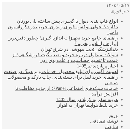
۱۴۰۵/۰۵/۱۷
خبر فوری
انواع قاب بندی دیوار با گچبری پیش ساخته پلی یورتان
دکارت؛ تحولی لوکس، فوری و بدون تخریب در دکوراسیون
داخلی
راهنمای جامع خرید تجهیزات اندازه گیری؛ چطور دقیق‌ترین
ابزارها را آنلاین بخریم؟
دندانپزشکی تحت بیهوشی در شرق تهران
سوالات متداول درباره خرید و نصب گیت فروشگاهی؛ از
قیمت تا تنظیم حساسیت و علت بوق زدن
اخبار پربازدید تیر1405
اهمیت آگهی برای تبلیغ محصول، خدمات و برندینگ در صنعت
راهنمای خرید لیبل برای بسته‌بندی، چاپ بارکد و محصولات
صنعتی
خدمات شبکه‌های اجتماعی 7Panel؛ از جذب مخاطب تا
افزایش درآمد
هزینه سفر به کربلا در سال 1405
خرید بلیط هواپیما تهران به اهواز
ورود
نوشته تصادفی
سایدبار