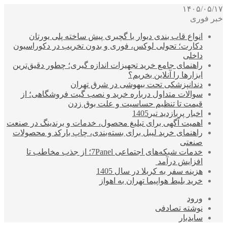
۱۴۰۵/۰۵/۱۷
خبر فوری
انواع قاب بندی دیوار با گچبری پیش ساخته پلی یورتان
دکارت؛ تحولی لوکس، فوری و بدون تخریب در دکوراسیون
داخلی
راهنمای جامع خرید تجهیزات اندازه گیری؛ چطور دقیق‌ترین
ابزارها را آنلاین بخریم؟
دندانپزشکی تحت بیهوشی در شرق تهران
سوالات متداول درباره خرید و نصب گیت فروشگاهی؛ از
قیمت تا تنظیم حساسیت و علت بوق زدن
اخبار پربازدید تیر1405
اهمیت آگهی برای تبلیغ محصول، خدمات و برندینگ در صنعت
راهنمای خرید لیبل برای بسته‌بندی، چاپ بارکد و محصولات
صنعتی
خدمات شبکه‌های اجتماعی 7Panel؛ از جذب مخاطب تا
افزایش درآمد
هزینه سفر به کربلا در سال 1405
خرید بلیط هواپیما تهران به اهواز
ورود
نوشته تصادفی
سایدبار