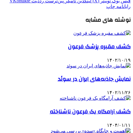
فیس بوک
توییتر (X)
لینکدین
‫تامبلر
‫پین‌ترست
‫رددیت
‫VKontakte
رایانامه
چاپ
نوشته های مشابه
کشف مقبره پزشک فرعون
۱۴۰۲/۱۰/۱۹
نمایش جاذبه‌های ایران در سوئد
۱۴۰۲/۱۱/۲۶
کشف آرامگاه یک فرعون ناشناخته
۱۴۰۴/۰۱/۱۱