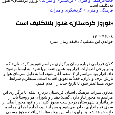
خانه
/
فرهنگی و هنری > گردشگری و میراث
/
«نوروز کردستان» هنوز
بلاتکلیف است
فرهنگی و هنری > گردشگری و میراث
«نوروز کردستان» هنوز بلاتکلیف است
۱۴۰۲/۱۲/۰۸
خواندن این مطلب 2 دقیقه زمان میبرد
گلان فرزامی درباره زمان برگزاری مراسم «نوروز کردستان» که
بنابر برخی اظهارات قرار بود همین هفته برپا شود، به ایسنا توضیح
داد: قرار بود مراسم از ۴ اسفند آغاز شود، اما به دلیل سرمای هوا و
بارش برف و باران، فعلاً به تعویق افتاده است. منتظریم شرایط
جوی مساعدتر شود تا تاریخ جدید را اعلام کنیم.
معاون میراث فرهنگی استان کردستان درباره اینکه آیا برگزاری این
مراسم به مجوز نیاز دارد، گفت: دهیار و شورای هر روستا باید از
فرمانداری شهرستان درخواست مجوز کنند. در واقع، مجوز اصلی از
سوی فرمانداری صادر می‌شود و پس از تأیید، اجازه اجرای مراسم
داده خواهد شد. بنابراین، تمام این برنامه‌ها با دریافت مجوز رسمی