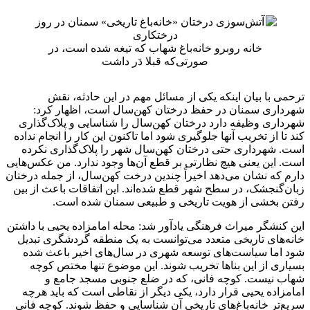
خانه روبرو خانه‌باغ شهاب که تیغه شده است، در
صورتی‌که قبلا دَر داشت
ترحمی با بیان اینکه یکی از مسائل مهم در این حادثه، نقش
شهرداری سمنان در حفظ درختان کهن‌سال است، اظهار کرد:
شهرداری وظیفه دارد درختان کهن‌سال را شناسایی و پلاک‌گذاری
کند تا از تخریب آنها جلوگیری شود اما تاکنون این کار را انجام نداده
است. شهرداری حتی درختان کهن‌سال شهر را پلاک‌گذاری نکرده
است. این یعنی هیچ نظارتی بر قطع آن‌ها وجود ندارد. من عکس‌هایی
دارم که نشان می‌دهد اخیراً چندین درخت کهن‌سال، از جمله درختان
زبان‌گنجشک، در سطح شهر قطع شده‌اند. این اتفاقات باعث از بین
رفتن بخشی از هویت تاریخی و طبیعی سمنان شده است.
این کنشگر میراث فرهنگی یادآور شد: محله امامزاده یحیی با داشتن
خانه‌های تاریخی متعدد می‌توانست به یک منطقه گردشگری تبدیل
شود اما سیاست‌های توسعه شهری در سال‌های اخیر باعث شده
بسیاری از این بناها تخریب شوند. این موضوع تنها مختص کوچه
شهاب نیست. کوچه فانی، که در ضلع جنوبی مسجد جامع و
امامزاده یحیی قرار دارد، یکی دیگر از نقاطی است که باید هرچه
سریع‌تر خانه‌باغ‌های تاریخی آن شناسایی و حفظ شوند. کوچه فانی