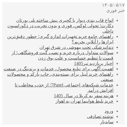
۱۴۰۵/۰۵/۱۷
خبر فوری
انواع قاب بندی دیوار با گچبری پیش ساخته پلی یورتان
دکارت؛ تحولی لوکس، فوری و بدون تخریب در دکوراسیون
داخلی
راهنمای جامع خرید تجهیزات اندازه گیری؛ چطور دقیق‌ترین
ابزارها را آنلاین بخریم؟
دندانپزشکی تحت بیهوشی در شرق تهران
سوالات متداول درباره خرید و نصب گیت فروشگاهی؛ از
قیمت تا تنظیم حساسیت و علت بوق زدن
اخبار پربازدید تیر1405
اهمیت آگهی برای تبلیغ محصول، خدمات و برندینگ در صنعت
راهنمای خرید لیبل برای بسته‌بندی، چاپ بارکد و محصولات
صنعتی
خدمات شبکه‌های اجتماعی 7Panel؛ از جذب مخاطب تا
افزایش درآمد
هزینه سفر به کربلا در سال 1405
خرید بلیط هواپیما تهران به اهواز
ورود
نوشته تصادفی
سایدبار