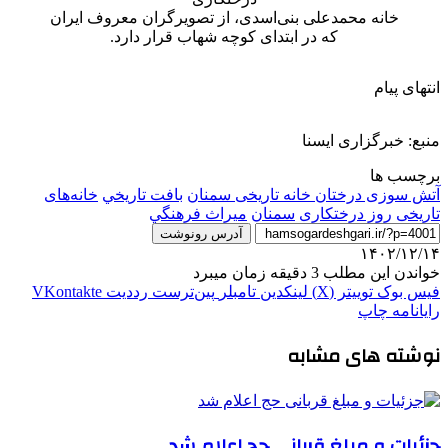
خانه محمدعلی بنی‌اسدی، از تصویرگران معروف ایران
که در ابتدای کوچه شهاب قرار دارد.
انتهای پیام
منبع: خبرگزاری ایسنا
برچسب ها
آتش سوزی درختان خانه تاریخی سمنان
بافت تاريخي
خانه‌های
تاریخی
روز درختکاری
سمنان
ميراث فرهنگي
آدرس رونوشت
۱۴۰۲/۱۲/۱۴
خواندن این مطلب 3 دقیقه زمان میبرد
فیس بوک
توییتر (X)
لینکدین
‫تامبلر
‫پین‌ترست
‫رددیت
‫VKontakte
رایانامه
چاپ
نوشته های مشابه
جزئیات و مبلغ قربانی حج اعلام شد