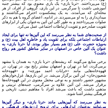
(ع) می‌پرداختند. «
ترنا
بازی» یک بازی معنوی بود که بیشتر جنبه
آموزشی داشت تا سرگرمی. در این بازی، گروهی از افراد، از هر
محله‌ای که می‌آمدند، به یک پیشکسوت احترام می‌گذاشتند و
میدان‌داری را به او می‌سپردند. در ادامه، اعضای گروه با هم به ذکر
صلوات می‌پرداختند و به طور کلی این آئین به‌عنوان یکی از ابزارهای
تقویت صله‌رحم و تقویت ارتباطات اجتماعی عمل می‌کرد.
از صحبت‌های شما به نظر می‌رسد که این آئین‌ها نه تنها برای ایجاد
ارتباطات اجتماعی بلکه برای تقویت یاد و خاطره اهل بیت (ع) و
به‌ویژه حضرت علی (ع) هم بسیار مؤثر بودند. آیا «ترنا بازی» به
عنوان یک آئین خاص در اصفهان در سایر مناطق کشور هم رواج
داشت؟
برخی منابع می‌گویند که ریشه‌های «
ترنا
بازی» به همدان یا مشهد
برمی‌گردد، اما در تهران و اصفهان بیشتر رایج بود. در تهران، در
قهوه‌خانه‌هایی مانند «خرابات احمد مورچه» و «قهوه‌خانه
شعبون‌خان
» این
آئین
برگزار می‌شد. در این بازی‌ها، غزل‌خوان‌های
مشهور حضور داشتند و به نوعی
محفل
معنوی در این قهوه‌خانه‌ها
برقرار می‌شد. این
آئین
علاوه بر سرگرمی، جنبه‌های تربیتی و
مذهبی داشت که باعث می‌شد افراد با مفاهیم دینی، تاریخی و
فرهنگی بیشتر آشنا شوند.
به نظر می‌رسد که آیین‌هایی مانند «
ترنا
بازی» و دیگر آئین‌ها
می‌توانند به‌عنوان ابزارهایی برای ترویج ارزش‌های فرهنگی و