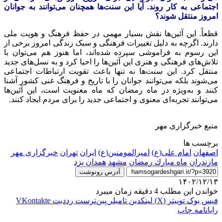
اجتماعی به کار روند. آیا این سنت‌ها همچنان می‌توانند به جوانان
امروز منتقل شوند؟
قطعاً. این آئین‌ها نقش بسیار مهمی در حفظ فرهنگ و هویت ملی
دارند. اگرچه به دلیل تغییرات فرهنگی و سبک زندگی امروز برخی از
این
رسوم
به فراموشی سپرده شده‌اند، اما هنوز هم می‌توان با
تلاش‌های فرهنگی و هنری این آئین‌ها را احیا کرد و به نسل‌های جدید
منتقل کرد. این سنت‌ها نه تنها باعث تقویت ارتباطات اجتماعی
می‌شوند بلکه می‌توانند جوانان را با تاریخ و فرهنگ غنی کشور آشنا
کنند و به‌ویژه در ماه رمضان که ماه معنویت است، این آئین‌ها
می‌توانند تجربه‌ای معنوی و اجتماعی جدید را برای مردم ایجاد کنند.
منبع خبرگزاری مهر
برچسب ها
اصفهان
امام علی(ع)
امیرالمومنین(ع)
ایران
تهران
خبرگزاری مهر
مازندران
ماه مبارك رمضان
مشهد
همدان
یزد
آدرس رونوشت
۱۴۰۲/۱۲/۱۳
خواندن این مطلب 4 دقیقه زمان میبرد
فیس بوک
توییتر (X)
لینکدین
‫تامبلر
‫پین‌ترست
‫رددیت
‫VKontakte
رایانامه
چاپ