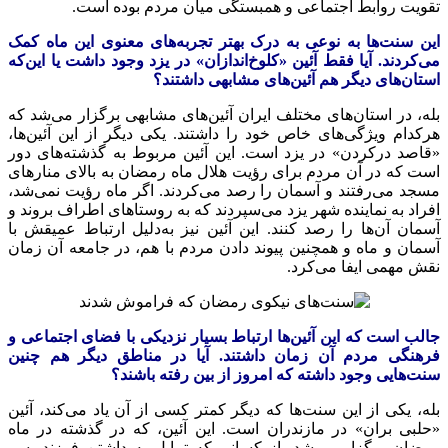
تقویت روابط اجتماعی و همبستگی میان مردم بوده است.
این سنت‌ها به نوعی به درک بهتر تجربه‌های معنوی این
ماه
کمک
می‌کردند. آیا فقط آئین «کلوخ‌اندازان» در یزد وجود داشت یا این‌که
استان‌های دیگر هم آئین‌های مشابهی داشتند؟
بله، در استان‌های مختلف ایران آئین‌های مشابهی برگزار می‌شد که
هرکدام ویژگی‌های خاص خود را داشتند. یکی دیگر از این آئین‌ها،
«قاصد درکردن» در یزد است. این
آئین
مربوط به گذشته‌های دور
است که در آن مردم برای رؤیت هلال ماه رمضان به بالای منارهای
مسجد می‌رفتند و آسمان را رصد می‌کردند. اگر ماه رؤیت نمی‌شد،
افراد به نماینده شهر یزد می‌سپردند که به روستاهای اطراف بروند و
آسمان آن‌ها را رصد کنند. این
آئین
نیز به‌دلیل ارتباط
عمیقش
با
آسمان و ماه و همچنین پیوند دادن مردم با هم، در جامعه آن زمان
نقش مهمی ایفا می‌کرد.
جالب است که این آئین‌ها ارتباط بسیار نزدیکی با فضای اجتماعی و
فرهنگی مردم آن زمان داشتند. آیا در مناطق دیگر هم چنین
سنت‌هایی وجود داشته که امروز از بین رفته باشند؟
بله، یکی از این سنت‌ها که دیگر کمتر کسی از آن یاد می‌کند، آئین
«حلبی
بران
» در مازندران است. این آئین، که در گذشته در ماه
رمضان برگزار می‌شد، از کسانی که تمایل به داشتن فرزند پسر