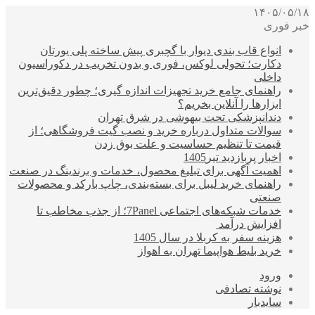
۱۴۰۵/۰۵/۱۸
خبر فوری
انواع قاب بندی دیوار با گچبری پیش ساخته پلی یورتان
دکارت؛ تحولی لوکس، فوری و بدون تخریب در دکوراسیون
داخلی
راهنمای جامع خرید تجهیزات اندازه گیری؛ چطور دقیق‌ترین
ابزارها را آنلاین بخریم؟
دندانپزشکی تحت بیهوشی در شرق تهران
سوالات متداول درباره خرید و نصب گیت فروشگاهی؛ از
قیمت تا تنظیم حساسیت و علت بوق زدن
اخبار پربازدید تیر1405
اهمیت آگهی برای تبلیغ محصول، خدمات و برندینگ در صنعت
راهنمای خرید لیبل برای بسته‌بندی، چاپ بارکد و محصولات
صنعتی
خدمات شبکه‌های اجتماعی 7Panel؛ از جذب مخاطب تا
افزایش درآمد
هزینه سفر به کربلا در سال 1405
خرید بلیط هواپیما تهران به اهواز
ورود
نوشته تصادفی
سایدبار