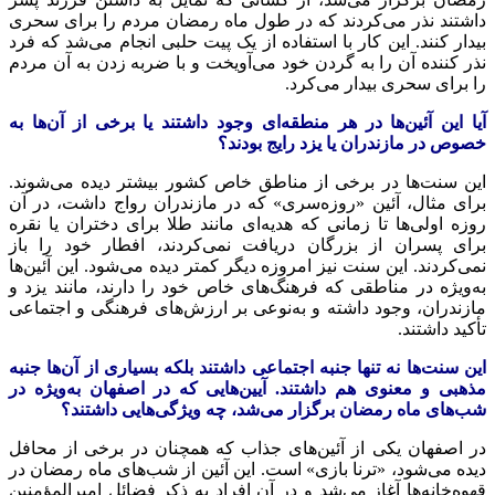
داشتند
نذر
می‌کردند که در طول ماه رمضان مردم را برای سحری
بیدار کنند. این کار با استفاده از یک پیت حلبی انجام می‌شد که فرد
نذر
کننده آن را به گردن خود می‌آویخت و با ضربه زدن به آن مردم
را برای سحری بیدار می‌کرد.
آیا این آئین‌ها در هر منطقه‌ای وجود داشتند یا برخی از آن‌ها
به
خصوص
در مازندران یا یزد رایج بودند؟
این سنت‌ها در برخی از مناطق خاص کشور بیشتر دیده می‌شوند.
برای مثال، آئین «روزه‌سری» که در مازندران رواج داشت، در آن
روزه اولی‌ها تا زمانی که هدیه‌ای مانند طلا برای دختران یا نقره
برای پسران از بزرگان دریافت نمی‌کردند، افطار خود را باز
نمی‌کردند. این سنت نیز امروزه دیگر کمتر دیده می‌شود. این آئین‌ها
به‌ویژه در مناطقی که فرهنگ‌های خاص خود را دارند، مانند یزد و
مازندران، وجود داشته و به‌نوعی بر ارزش‌های فرهنگی و اجتماعی
تأکید داشتند.
این سنت‌ها نه تنها جنبه اجتماعی داشتند بلکه بسیاری از آن‌ها جنبه
مذهبی و معنوی هم داشتند. آیین‌هایی که در اصفهان به‌ویژه در
شب‌های
ماه رمضان
برگزار می‌شد، چه ویژگی‌هایی داشتند؟
در اصفهان یکی از آئین‌های جذاب که همچنان در برخی از محافل
دیده می‌شود، «
ترنا
بازی» است. این
آئین
از شب‌های
ماه رمضان
در
قهوه‌خانه‌ها آغاز می‌شد و در آن افراد به ذکر فضائل امیرالمؤمنین