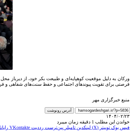
ورکان به دلیل موقعیت کوهپایه‌ای و طبیعت بکر خود، از دیرباز محل 
فرصتی برای تقویت پیوندهای اجتماعی و حفظ سنت‌های شفاهی و فره
منبع خبرگزاری مهر
آدرس رونوشت
۱۴۰۴/۰۲/۲۳
خواندن این مطلب 1 دقیقه زمان میبرد
فیس بوک
توییتر (X)
لینکدین
‫تامبلر
‫پین‌ترست
‫رددیت
‫VKontakte
رایان