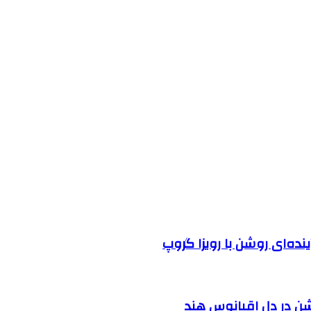
نده‌ای روشن با رویزا گروپ
شن در دل اقیانوس ‌هند