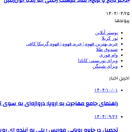
«دختر نارنج و ترنج»؛ نماد فرهنگ زخمی اما زنده ایران‌زمین
۱۴۰۴/۰۴/۲۵
پیوندها
پوستر آنلاین
تور کربلا
خرید بهترین قهوه | خرید قهوه | قهوه گرنیکا کافی
صندوق طلا
وام فوری
ویزای توریستی کانادا
ویزای شینگن
آخرین اخبار
۱۴۰۴/۱۰/۰۱
راهنمای جامع مهاجرت به اروپا؛ دروازه‌ای به سوی آی
۱۴۰۴/۰۹/۲۶
تحصیل در جزیره رویایی موریس ؛ پلی به آینده ‌ای رو