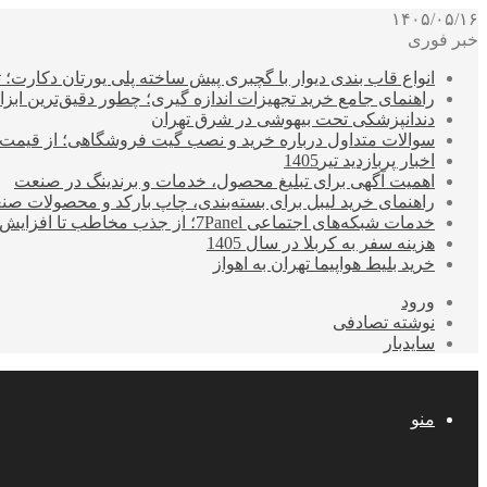
۱۴۰۵/۰۵/۱۶
خبر فوری
انواع قاب بندی دیوار با گچبری پیش ساخته پلی یورتان دکارت
راهنمای جامع خرید تجهیزات اندازه گیری؛ چطور دقیق‌ترین ابزاره
دندانپزشکی تحت بیهوشی در شرق تهران
سوالات متداول درباره خرید و نصب گیت فروشگاهی؛ از قیمت
اخبار پربازدید تیر1405
اهمیت آگهی برای تبلیغ محصول، خدمات و برندینگ در صنعت
راهنمای خرید لیبل برای بسته‌بندی، چاپ بارکد و محصولات صن
خدمات شبکه‌های اجتماعی 7Panel؛ از جذب مخاطب تا افزایش درآمد
هزینه سفر به کربلا در سال 1405
خرید بلیط هواپیما تهران به اهواز
ورود
نوشته تصادفی
سایدبار
منو