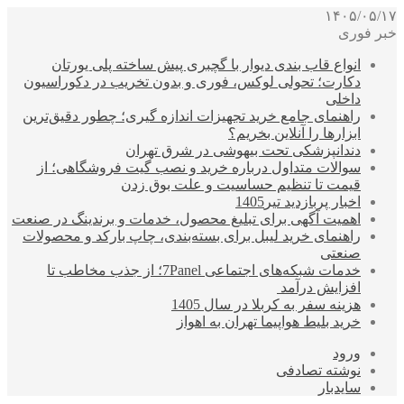
۱۴۰۵/۰۵/۱۷
خبر فوری
انواع قاب بندی دیوار با گچبری پیش ساخته پلی یورتان
دکارت؛ تحولی لوکس، فوری و بدون تخریب در دکوراسیون
داخلی
راهنمای جامع خرید تجهیزات اندازه گیری؛ چطور دقیق‌ترین
ابزارها را آنلاین بخریم؟
دندانپزشکی تحت بیهوشی در شرق تهران
سوالات متداول درباره خرید و نصب گیت فروشگاهی؛ از
قیمت تا تنظیم حساسیت و علت بوق زدن
اخبار پربازدید تیر1405
اهمیت آگهی برای تبلیغ محصول، خدمات و برندینگ در صنعت
راهنمای خرید لیبل برای بسته‌بندی، چاپ بارکد و محصولات
صنعتی
خدمات شبکه‌های اجتماعی 7Panel؛ از جذب مخاطب تا
افزایش درآمد
هزینه سفر به کربلا در سال 1405
خرید بلیط هواپیما تهران به اهواز
ورود
نوشته تصادفی
سایدبار