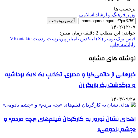
برچسب ها
وزير فرهنگ و ارشاد اسلامی
آدرس رونوشت
۱۴۰۲/۱۲/۰۷
خواندن این مطلب 2 دقیقه زمان میبرد
فیس بوک
توییتر (X)
لینکدین
‫تامبلر
‫پین‌ترست
‫رددیت
‫VKontakte
رایانامه
چاپ
نوشته های مشابه
خبرهایی از حاتمی‌کیا و مدیری، تکذیبِ یک لایک پرحاشیه
و درگذشت یک بازیگر زن
۱۴۰۳/۰۹/۲۸
اهدای نشان نوروز به کارگردان‌ فیلم‌های «بچه مردم» و
«چشم بادومی»