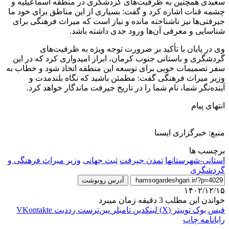
سعیدی همچنین به ظرفیت‌های گردشگری در منطقه اسماعیلیه و
چشمه قنات اشاره کرد و گفت: بسیاری از این مناطق برای خود ما
جیرفتی‌ها نیز ناشناخته مانده‌ و نیاز است که میراث فرهنگی برای
شناسایی و معرفی آن‌ها ورود جدی داشته باشد.
وی در پایان با تأکید بر ضرورت توجه ویژه به ظرفیت‌های
گردشگری و باستانی جنوب کرمان، ابراز امیدواری کرد که در این
سفر تصمیمات خوبی برای توسعه این منطقه اتخاذ شود و خطاب به
وزیر میراث فرهنگی گفت: مطمئن باشید که نگاه بلندمدت و
آینده‌نگر شما، نام شما را در تاریخ جیرفت ماندگار خواهد کرد.
انتهای پیام
منبع: خبرگزاری ایسنا
برچسب ها
استانی-شهرستانها
تمدن جیرفت
ثبت جهانی
وزیر میراث فرهنگی و
گردشگری
آدرس رونوشت
۱۴۰۲/۱۲/۱۵
خواندن این مطلب 3 دقیقه زمان میبرد
فیس بوک
توییتر (X)
لینکدین
‫تامبلر
‫پین‌ترست
‫رددیت
‫VKontakte
رایانامه
چاپ