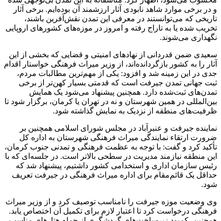
و در برخی موارد شاهد نابودی آثار ارزشمند آن بوده‌ایم. برخی آثار
تاریخی که می‌توانستند در معرفی این تمدن نقش‌آفرین باشند،
تخریب شده یا به تاراج رفته و امروز در موزه‌های کشورهای اروپایی
نگهداری می‌شوند.
سعیدی ضمن قدردانی از نهادهای امنیتی و قضایی که بخشی از این
آثار را به کشور بازگردانده‌اند، از وزیر میراث فرهنگی خواستار اقدام
جدی در این زمینه شد و افزود: یکی از مهم‌ترین مطالبات مردم،
ثبت جهانی تمدن جیرفت است که قدمتی بسیار کهن‌تر از برخی
تمدن‌های ثبت‌شده دارد. همچنین پیشنهاد می‌شود یک همایش
بین‌المللی در همین شهرستان و نه در تهران یا کرمان، برگزار شود تا
ظرفیت‌های منطقه از نزدیک به نمایش گذاشته شود.
نماینده جیرفت و عنبرآباد در مجلس شورای اسلامی همچنین بر
ضرورت ارتقاء نمایندگی میراث فرهنگی شهرستان به اداره کل
تأکید کرد و گفت: با توجه به عظمت فرهنگی و تمدنی جنوب کرمان،
این منطقه نیازمند مدیریت در سطحی بالاتر است. در جلسه‌ای که با
رئیس سازمان اداری و استخدامی کشور داشتیم، پیشنهاد شد که
حداقل یک قائم‌مقام برای اداره میراث فرهنگی در جیرفت تعریف
شود.
وی وضعیت موزه جیرفت را نامناسب توصیف کرد و از وزیر میراث
فرهنگی درخواست کرد تا اعتبار لازم برای تکمیل آن اختصاص یابد.
همچنین، کمبود زیرساخت‌های گردشگری از جمله هتل‌های مناسب