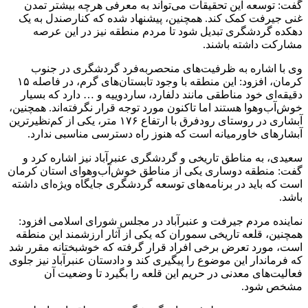
گفت: توسعه این تحقیقات می‌تواند به معرفی هرچه بیشتر تمدن
غنی جیرفت کمک کند. همچنین، پیشنهاد شده که کنارصندل به یک
دهکده گردشگری تبدیل شود تا مردم منطقه نیز در این عرصه
مشارکت داشته باشند.
وی با اشاره به ظرفیت‌های منحصربه‌فرد گردشگری در جنوب
کرمان، افزود: این منطقه با وجود تابستان‌های گرم، در فاصله ۱۵
دقیقه‌ای خود مناطقی مانند دلفارد، ساردوییه و … دارد که بسیار
خوش‌آب‌وهوا هستند اما تاکنون مورد توجه قرار نگرفته‌اند. همچنین،
آبشاری در روستای رودفرق با ارتفاع ۱۷۶ متر، یکی از کم‌نظیرترین
آبشارهای خاورمیانه است که هنوز راه دسترسی مناسبی ندارد.
سعیدی، به مناطق تاریخی و گردشگری عنبرآباد نیز اشاره کرد و
گفت: منطقه دوساری یکی از مناطق خوش‌آب‌وهوای استان کرمان
است که باید در برنامه‌های توسعه گردشگری جایگاه ویژه‌ای داشته
باشد.
نماینده مردم جیرفت و عنبرآباد در مجلس شورای اسلامی افزود:
همچنین، قلعه تاریخی سموران که یکی از آثار ارزشمند این منطقه
است، مورد تعرض برخی افراد قرار گرفته که خوشبختانه مقرر شد
که فرماندار این موضوع را پیگیری کند و دادستان عنبرآباد نیز جلوی
فعالیت‌های معدنی در حریم این قلعه را بگیرد تا وضعیت آن
مشخص شود.