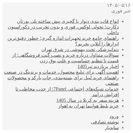
۱۴۰۵/۰۵/۱۶
خبر فوری
انواع قاب بندی دیوار با گچبری پیش ساخته پلی یورتان
دکارت؛ تحولی لوکس، فوری و بدون تخریب در دکوراسیون
داخلی
راهنمای جامع خرید تجهیزات اندازه گیری؛ چطور دقیق‌ترین
ابزارها را آنلاین بخریم؟
دندانپزشکی تحت بیهوشی در شرق تهران
سوالات متداول درباره خرید و نصب گیت فروشگاهی؛ از
قیمت تا تنظیم حساسیت و علت بوق زدن
اخبار پربازدید تیر1405
اهمیت آگهی برای تبلیغ محصول، خدمات و برندینگ در صنعت
راهنمای خرید لیبل برای بسته‌بندی، چاپ بارکد و محصولات
صنعتی
خدمات شبکه‌های اجتماعی 7Panel؛ از جذب مخاطب تا
افزایش درآمد
هزینه سفر به کربلا در سال 1405
خرید بلیط هواپیما تهران به اهواز
ورود
نوشته تصادفی
سایدبار