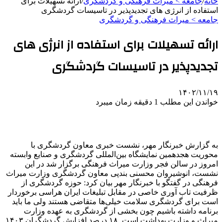
خانه
/
جامعه > میراث فرهنگی و گردشگری
/
ارائه تسهیلات برای
استفاده از انرژی های تجدیدپذیر در تاسیسات گردشگری
جامعه > میراث فرهنگی و گردشگری
ارائه تسهیلات برای استفاده از انرژی های
تجدیدپذیر در تاسیسات گردشگری
۱۴۰۲/۱۱/۱۹
خواندن این مطلب 1 دقیقه زمان میبرد
به گزارش خبرنگار مهر، نشست خبری معاون گردشگری با
محوریت هجدهمین نمایشگاه بین‌المللی گردشگری و صنایع
وابسته
امروز
در سالن فجر وزارت میراث فرهنگی برگزار شد در این
نشست، انوشیروان محسنی بندپی معاون گردشگری وزارت میراث
فرهنگی در گفتگو با خبرنگار مهر بیان کرد: حوزه گردشگری از
ظرفیت
تاب
آوری
خاصی
در مقابل
تبلیغات ایران هراسی برخوردار
است برای گردشگری سلامت خیلی‌ها متقاضی هستند ولی ما باید
برنامه داشته باشیم چون بخشی از گردشگری به عهده وزارت
میراث و وزارت بهداشت است. ۱۸ درصد افزایش گردشگران
۱۴۰۳