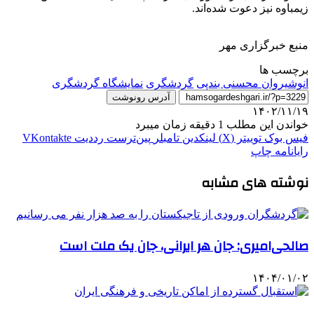
زیمباوه نیز دعوت شده‌اند.
منبع خبرگزاری مهر
برچسب ها
انوشیروان محسنی بندپی
گردشگری
نمایشگاه گردشگری
آدرس رونوشت
۱۴۰۲/۱۱/۱۹
خواندن این مطلب 1 دقیقه زمان میبرد
فیس بوک
توییتر (X)
لینکدین
‫تامبلر
‫پین‌ترست
‫رددیت
‫VKontakte
رایانامه
چاپ
نوشته های مشابه
صالحی‌امیری: جان هر ایرانی، جان یک ملت است
۱۴۰۴/۰۱/۰۲