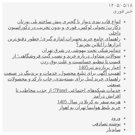
۱۴۰۵/۰۵/۱۸
خبر فوری
انواع قاب بندی دیوار با گچبری پیش ساخته پلی یورتان
دکارت؛ تحولی لوکس، فوری و بدون تخریب در دکوراسیون
داخلی
راهنمای جامع خرید تجهیزات اندازه گیری؛ چطور دقیق‌ترین
ابزارها را آنلاین بخریم؟
دندانپزشکی تحت بیهوشی در شرق تهران
سوالات متداول درباره خرید و نصب گیت فروشگاهی؛ از
قیمت تا تنظیم حساسیت و علت بوق زدن
اخبار پربازدید تیر1405
اهمیت آگهی برای تبلیغ محصول، خدمات و برندینگ در صنعت
راهنمای خرید لیبل برای بسته‌بندی، چاپ بارکد و محصولات
صنعتی
خدمات شبکه‌های اجتماعی 7Panel؛ از جذب مخاطب تا
افزایش درآمد
هزینه سفر به کربلا در سال 1405
خرید بلیط هواپیما تهران به اهواز
ورود
نوشته تصادفی
سایدبار