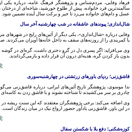
فرهاد وفایی، مردم‌شناس
و پژوهشگر
فرهنگ عامه، درباره یکی از
سالمندترین فرد خانواده، پیش از طلوع خورشید، شاخه‌ای از درختان 
عسل و دام‌های خانواده می‌زد تا خیر و برکت سال آینده تضمین شود.
شال‌اندازی؛ پیوندهای عاشقانه در شب چهارشنبه آخر سال
وفایی درباره «شال‌اندازی»، یکی دیگر از آئین‌های رایج در شهرهای مر
یا کمربندی را از روزنه‌های سقف به داخل خانه‌ها آویزان می‌کردند. 
وی می‌افزاید: اگر پسری دل در گرو دختری داشت، گره‌ای در گوشه
ش
بدون باز کردن گره، هدیه‌ای درون آن قرار
داده و
بازمی‌گرداندند.
قاشق‌زنی؛ ردپای باورهای زرتشتی در چهارشنبه‌سوری
ندا موسوی، پژوهشگر تاریخ آئین‌های ایرانی، درباره قاشق‌زنی می‌
چادری بر سر می‌کشیدند تا شناخته نشوند و با قاشق زدن به کاسه‌ای ف
وی اضافه می‌کند: برخی پژوهشگران معتقدند که این سنت ریشه در باو
در این باور، قاشق‌زنی یادآور حضور ارواح
نیک
در میان زندگان است.
کوزه‌شکنی
؛ دفع
بلا
با شکستن
سفال