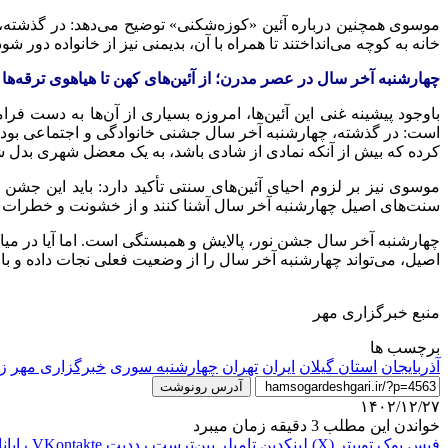
موسوی همچنین درباره آئین «
کوزه‌شکنی
» توضیح می‌دهد: در گذشته،
خانه به کوچه می‌انداختند تا همراه با آن، بدیمنی نیز از خانواده
دور
شود. 
چهارشنبه آخر سال در عصر مدرن؛ از آئین‌های کهن تا هیاهوی ترقه‌ها
باوجود پیشینه غنی این آئین‌ها، امروزه بسیاری از آن‌ها به دس
است: در گذشته، چهارشنبه آخر سال جشنی خانوادگی و اجتماعی بود ک
کرده که بیش از آنکه نمادی از شادی باشد، به یک معضل شهری بدل 
موسوی نیز بر لزوم احیای آئین‌های سنتی تأکید دارد: باید این جشن ر
سنت‌های اصیل چهارشنبه آخر
سال
آشنا کنند و از خشونت و خطرات
چهارشنبه آخر سال جشن نور، پالایش و همبستگی است. اما آیا در میا
اصیل، می‌تواند چهارشنبه آخر سال را از وضعیت فعلی نجات داده و با
منبع خبرگزاری مهر
برچسب ها
آذربایجان
استان گیلان
ایران
تهران
چهارشنبه سوری
خبرگزاری مهر
ز
آدرس رونوشت
۱۴۰۲/۱۲/۲۷
خواندن این مطلب 3 دقیقه زمان میبرد
فیس بوک
توییتر (X)
لینکدین
‫تامبلر
‫پین‌ترست
‫رددیت
‫VKontakte
رایان