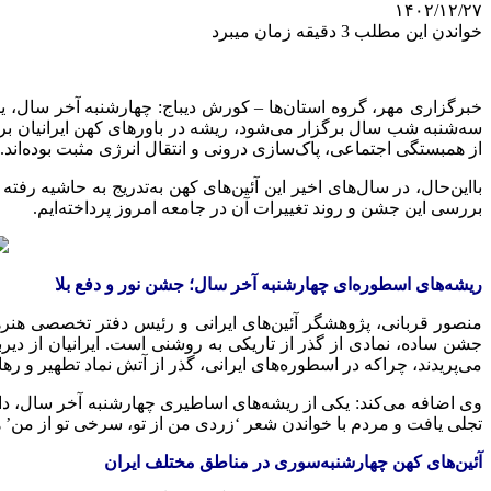
۱۴۰۲/۱۲/۲۷
خواندن این مطلب 3 دقیقه زمان میبرد
خبرگزاری مهر، گروه استان‌ها – کورش دیباج: چهارشنبه آخر سال، ی
سه‌شنبه شب سال برگزار می‌شود، ریشه در باورهای کهن ایرانیان بر
از همبستگی اجتماعی، پاک‌سازی درونی و انتقال انرژی مثبت بوده‌اند.
بااین‌حال، در سال‌های اخیر این آئین‌های کهن به‌تدریج به حاشیه رفت
بررسی این جشن و روند تغییرات آن در جامعه امروز پرداخته‌ایم.
ریشه‌های اسطوره‌ای چهارشنبه آخر سال‌؛ جشن نور و دفع بلا
منصور قربانی، پژوهشگر آئین‌های ایرانی و رئیس دفتر تخصصی هنرها
جشن ساده، نمادی از گذر از تاریکی به
روشنی
است. ایرانیان از دیرب
می‌پریدند، چراکه در اسطوره‌های ایرانی، گذر از آتش نماد تطهیر و ر
وی اضافه می‌کند: یکی از ریشه‌های اساطیری چهارشنبه آخر سال، دا
تجلی یافت و مردم با خواندن شعر ‘زردی من از تو، سرخی تو از من’ هن
آئین‌های کهن چهارشنبه‌سوری در مناطق
مختلف
ایران