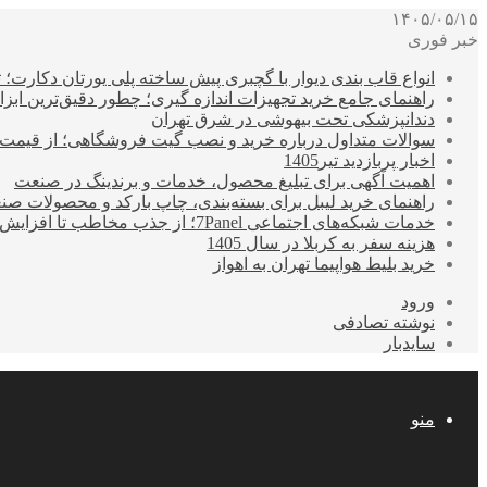
۱۴۰۵/۰۵/۱۵
خبر فوری
انواع قاب بندی دیوار با گچبری پیش ساخته پلی یورتان دکارت
راهنمای جامع خرید تجهیزات اندازه گیری؛ چطور دقیق‌ترین ابزاره
دندانپزشکی تحت بیهوشی در شرق تهران
سوالات متداول درباره خرید و نصب گیت فروشگاهی؛ از قیمت
اخبار پربازدید تیر1405
اهمیت آگهی برای تبلیغ محصول، خدمات و برندینگ در صنعت
راهنمای خرید لیبل برای بسته‌بندی، چاپ بارکد و محصولات صن
خدمات شبکه‌های اجتماعی 7Panel؛ از جذب مخاطب تا افزایش درآمد
هزینه سفر به کربلا در سال 1405
خرید بلیط هواپیما تهران به اهواز
ورود
نوشته تصادفی
سایدبار
منو