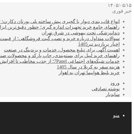
۱۴۰۵/۰۵/۱۵
خبر فوری
انواع قاب بندی دیوار با گچبری پیش ساخته پلی یورتان دکارت
راهنمای جامع خرید تجهیزات اندازه گیری؛ چطور دقیق‌ترین ابزاره
دندانپزشکی تحت بیهوشی در شرق تهران
سوالات متداول درباره خرید و نصب گیت فروشگاهی؛ از قیمت
اخبار پربازدید تیر1405
اهمیت آگهی برای تبلیغ محصول، خدمات و برندینگ در صنعت
راهنمای خرید لیبل برای بسته‌بندی، چاپ بارکد و محصولات صن
خدمات شبکه‌های اجتماعی 7Panel؛ از جذب مخاطب تا افزایش درآمد
هزینه سفر به کربلا در سال 1405
خرید بلیط هواپیما تهران به اهواز
ورود
نوشته تصادفی
سایدبار
منو