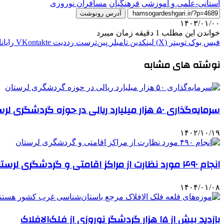
استانی-علمی و آموزشی
فرهنگیان
مسافران نوروزی
آدرس رونوشت
۱۴۰۳/۰۱/۰۰
خواندن این مطلب 1 دقیقه زمان میبرد
فیس بوک
توییتر (X)
لینکدین
‫تامبلر
‫پین‌ترست
‫رددیت
‫VKontakte
رایان
نوشته های مشابه
سرمایه‌گذاری ۵۰ هزار میلیارد ریالی در حوزه گردشگری لرستان
۱۴۰۲/۱۰/۱۹
انجام ۴۹۰ مورد نظارت از مراکز اقامتی و گردشگری لرستان
۱۴۰۴/۰۱/۰۸
بازدید بیش از ۱۵ هزار گردشگر نوروزی از فلک‌الافلاک