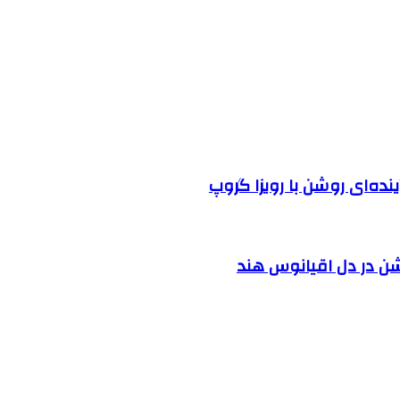
نده‌ای روشن با رویزا گروپ
شن در دل اقیانوس ‌هند