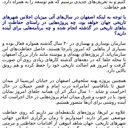
کنیم و به تعریف‌های جدیدی برسیم که هم توسعه را به همراه دارد،
هم حفاظت.
با توجه به اینکه اصفهان در سال‌های آتی میزبان اجلاس شهرهای
تاریخی جهان خواهد بود، چه پروژه‌هایی در راستای حفاظت از
بناهای تاریخی در گذشته انجام شده و چه برنامه‌هایی برای آینده
دارید؟
سازمان نوسازی و بهسازی در ۳۰ سال گذشته همواره فعال بوده و
بسیاری از بناهایی که امروز پابرجا هستند، حاصل حفاظت‌های این
سازمان‌اند. از پروژه‌های پهنه‌ای و پیوسته مانند بازار بزرگ اصفهان
تا محله جلفا که در دهه‌های گذشته کارهای زیادی روی آن صورت
گرفت و امروز هم اصالت تاریخی خود را حفظ کرده و هم رونق
بالایی دارد.
همچنین پروژه پهنه سلجوقی اصفهان در خیابان ابن‌سینا از میدان
عتیق تا
باباقاسم
، امامزاده درب امام و قصر جمیلان در حال
اجراست و شاید ۱۰ سال دیگر اثر آن همانند جلفای امروز نمایان
شود. یا در جنوب و شرق میدان امام پروژه‌هایی در حال اجراست که
آینده روشنی برای آن‌ها متصور هستیم.
علاوه بر این‌ها، پروژه‌های تک‌نقطه‌ای نیز داریم که روی حفاظت
موضعی تمرکز دارند. امیدواریم تا زمان برگزاری اجلاس جهانی
شهرهای تاریخی، جهان شاهد انبوهی از اقدامات حفاظتی و مرمتی