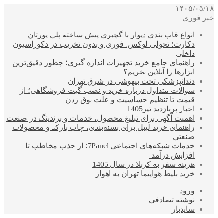
۱۴۰۵/۰۵/۱۸
خبر فوری
انواع قاب بندی دیوار با گچبری پیش ساخته پلی یورتان
دکارت؛ تحولی لوکس، فوری و بدون تخریب در دکوراسیون
داخلی
راهنمای جامع خرید تجهیزات اندازه گیری؛ چطور دقیق‌ترین
ابزارها را آنلاین بخریم؟
دندانپزشکی تحت بیهوشی در شرق تهران
سوالات متداول درباره خرید و نصب گیت فروشگاهی؛ از
قیمت تا تنظیم حساسیت و علت بوق زدن
اخبار پربازدید تیر1405
اهمیت آگهی برای تبلیغ محصول، خدمات و برندینگ در صنعت
راهنمای خرید لیبل برای بسته‌بندی، چاپ بارکد و محصولات
صنعتی
خدمات شبکه‌های اجتماعی 7Panel؛ از جذب مخاطب تا
افزایش درآمد
هزینه سفر به کربلا در سال 1405
خرید بلیط هواپیما تهران به اهواز
ورود
نوشته تصادفی
سایدبار