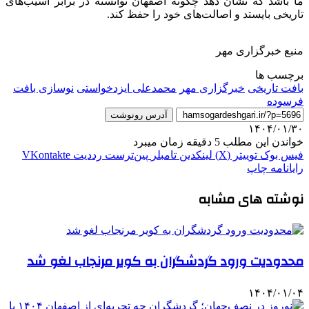
ما باشد که نشان دهد چگونه اصفهان توانسته در برابر آسیب‌های
تاریخی بایستد و اصالت‌های خود را حفظ کند.
منبع خبرگزاری مهر
برچسب ها
بافت تاریخی
خبرگزاری مهر
محمدعلی ایزدخواستی
نوسازی بافت
فرسوده
آدرس رونوشت
۱۴۰۴/۰۱/۳۰
خواندن این مطلب 5 دقیقه زمان میبرد
فیس بوک
توییتر (X)
لینکدین
‫تامبلر
‫پین‌ترست
‫رددیت
‫VKontakte
رایانامه
چاپ
نوشته های مشابه
محدودیت‌ ورود گردشگران به کویر مرنجاب لغو شد
۱۴۰۴/۰۱/۰۴