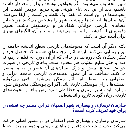
شهر محسوب می‌شوند. اگر بخواهیم توسعه پایدار و معنادار داشته
باشیم، باید از این دی‌ان‌ای هویتی بهره ببریم. دومین اهمیت این
محوطه‌ها در این است که نقش یک نقطه بازگشت را ایفا می‌کنند.
آن‌ها بنیان‌ها، اصالت‌ها و پیشینه شهر را مشخص می‌کنند. هر چه این
فضاهای تاریخی خواناتر، شفاف‌تر و برجسته‌تر باشند، تصویر
دقیق‌تری از گذشته را به ما می‌دهند و به تبع آن، الگوهای بهتری
برای آینده خلق می‌کنند.
نکته دیگر آن است که محوطه‌های تاریخی سطح اندیشه جامعه را
نیز بازنمایی می‌کنند. این‌ها آثار برجسته‌ای هستند که حاصل خرد و
تفکر نخبگان یک دوره‌اند. در حالی که از آن دوره نه فیلم داریم، نه
صدا و حتی منابع مکتوب هم محدود است، بناهای تاریخی در صورت
خوانش صحیح، بینش و درک انسان‌های آن عصر را به ما منتقل
می‌کنند. شناخت ما از عمق اندیشه‌های تاریخی جامعه ایرانی و
اصفهانی به واسطه این آثار ممکن می‌شود. وقتی می‌گوئیم
اندیشه‌ها دارای پیوستگی تاریخی‌اند، اگر این پیوستگی مخدوش شود،
دوباره باید مسیر آزمون و خطا طی شود. پس بناها و محوطه‌های
تاریخی زبان گویای تاریخ و اندیشه‌اند.
سازمان نوسازی و بهسازی شهر اصفهان در این مسیر چه نقشی را
برای خود تعریف کرده است؟
سازمان نوسازی و بهسازی شهر اصفهان در دو مسیر اصلی حرکت
می‌کند: نخست شناخت دقیق از بناهای تاریخی و دوم مرمت، حفظ