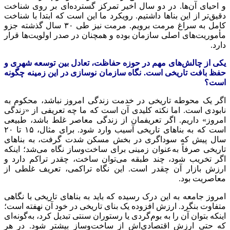
و احیای آن‌ها. در دو سال اخیر تمرکز گسترده‌ای بر روی شناخت
دقیق‌تر از این بناها داشتیم. رویکرد ما این است که ابتدا با شناخت
کامل به سراغ مرمت برویم. مرمت نیز طی ۳۰ سال گذشته
جزو
مأموریت‌های اصلی سازمان بوده و همچنان در صدر اولویت‌ها قرار
دارد.
یکی از چالش‌های مهم در حوزه حفاظت، تعادل بین توسعه شهری و
حفظ بافت تاریخی است. نگاه سازمان نوسازی در این زمینه چگونه
است؟
اگر یک محوطه تاریخی در خدمت زندگی امروز نباشد، محکوم به
نابودی است. اما نکته کلیدی آن است که ما چه تعریفی از «زندگی
امروز» داریم. اگر تعریفمان از زندگی معاصر غلط باشد، طبیعی
است که به بناهای تاریخی آسیب وارد شود. برای مثال، ۱۵ تا ۲۰
سال پیش که سوداگری در بخش مسکن شدت گرفت، به بناهای
تاریخی صرفاً به‌عنوان زمینی برای ساخت‌وساز نگاه می‌شد؛ اینکه
اگر تخریب شود، چند طبقه می‌توان ساخت، چقدر تراکم دارد و
ارزش بازار آن چقدر است. این نگاه تراکمی، تعریف غلطی از
معاصریت
بود.
امروز جامعه به این درک رسیده که باید به بناهای تاریخی با نگاهی
متفاوت بنگرد. ارزش افزوده یک بنای تاریخی در خود آن نهفته است؛
اینکه بتوان آن را به بوم‌گردی یا رستوران سنتی تبدیل کرد، به‌گونه‌ای
که حتی ارزش اقتصادی‌اش از ساخت‌وساز بیشتر شود. در هر