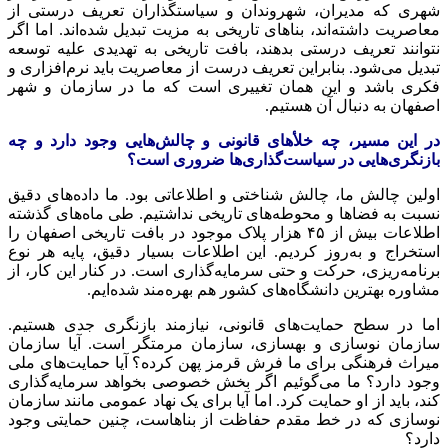
شهری که مدیران، شهروندان و
سیاستگذاران
تعریف درستی از
معاصریت
داشته‌اند، بناهای تاریخی به مزیت تبدیل شده‌اند. اما اگر
نتوانند تعریف درستی بدهند، بافت تاریخی به تهدیدی علیه توسعه
تبدیل می‌شود. بنابراین تعریف درست از
معاصریت
باید نرم‌افزاری و
فکری باشد و این همان تغییری است که ما در سازمان و شهر
اصفهان به دنبال آن هستیم.
در این مسیر، چه
خلأهای
قانونی و چالش‌هایی وجود دارد و چه
بازنگری‌هایی در سیاست‌گذاری‌ها ضروری است؟
اولین چالش ما، چالش شناختی و اطلاعاتی بود. ما داده‌های دقیق
نسبت به فضاها و محوطه‌های تاریخی نداشتیم. طی ماه‌های گذشته
اطلاعات بیش از ۴۵ هزار پلاک موجود در بافت تاریخی اصفهان را
استخراج و به‌روز کردیم. این اطلاعات بسیار دقیق، پایه هر نوع
برنامه‌ریزی، حرکت و حتی سرمایه‌گذاری است. در کنار این کار، از
مشاوره بهترین دانشگاه‌های کشور هم بهره‌مند شده‌ایم.
اما در سطح حمایت‌های قانونی، نیازمند بازنگری جدی هستیم.
سازمان نوسازی و بهسازی، سازمان مرمتگر است. آیا سازمان
میراث فرهنگی برای ما فرش قرمز پهن کرده؟ آیا حمایت‌های ملی
وجود دارد؟ ما می‌گوئیم اگر بخش خصوصی بخواهد سرمایه‌گذاری
کند، باید از او حمایت کرد. اما آیا برای یک نهاد عمومی مانند سازمان
نوسازی که در خط مقدم حفاظت از بناهاست، چنین حمایتی وجود
دارد؟