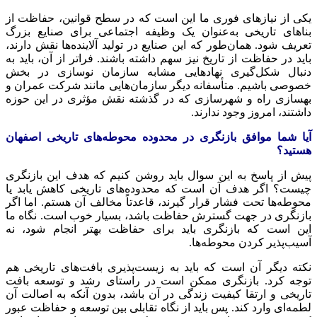
یکی از نیازهای فوری ما این است که در سطح قوانین، حفاظت از
بناهای تاریخی به‌عنوان یک وظیفه اجتماعی برای صنایع بزرگ
تعریف شود. همان‌طور که این صنایع در تولید آلاینده‌ها نقش دارند،
باید در حفاظت از تاریخ نیز سهم داشته باشند. فراتر از آن، باید به
دنبال شکل‌گیری نهادهایی مشابه سازمان نوسازی در بخش
خصوصی باشیم. متأسفانه دیگر سازمان‌هایی مانند شرکت عمران و
بهسازی راه و شهرسازی که در گذشته نقش مؤثری در این حوزه
داشتند، امروز وجود ندارند.
آیا شما موافق بازنگری در محدوده محوطه‌های تاریخی اصفهان
هستید؟
پیش از پاسخ به این سوال باید روشن کنیم که هدف این بازنگری
چیست؟ اگر هدف آن است که محدوده‌های تاریخی کاهش یابد یا
محوطه‌ها تحت فشار قرار گیرند، قاعدتاً مخالف آن هستم. اما اگر
بازنگری در جهت گسترش حفاظت باشد، بسیار خوب است. نگاه ما
این است که بازنگری باید برای حفاظت بهتر انجام شود، نه
آسیب‌پذیر کردن محوطه‌ها.
نکته دیگر آن است که باید به زیست‌پذیری بافت‌های تاریخی هم
توجه کرد. بازنگری ممکن است در راستای رشد و توسعه بافت
تاریخی و ارتقا کیفیت زندگی در آن باشد، بدون آنکه به اصالت آن
لطمه‌ای وارد کند. پس باید از نگاه تقابلی بین توسعه و حفاظت عبور