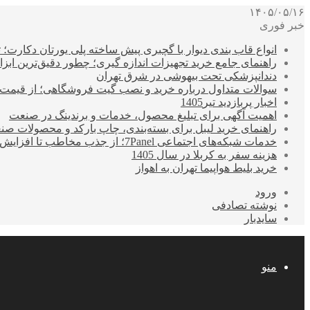
۱۴۰۵/۰۵/۱۶
خبر فوری
انواع قاب بندی دیوار با گچبری پیش ساخته پلی یورتان دکارت
راهنمای جامع خرید تجهیزات اندازه گیری؛ چطور دقیق‌ترین ابزاره
دندانپزشکی تحت بیهوشی در شرق تهران
سوالات متداول درباره خرید و نصب گیت فروشگاهی؛ از قیمت
اخبار پربازدید تیر1405
اهمیت آگهی برای تبلیغ محصول، خدمات و برندینگ در صنعت
راهنمای خرید لیبل برای بسته‌بندی، چاپ بارکد و محصولات صن
خدمات شبکه‌های اجتماعی 7Panel؛ از جذب مخاطب تا افزایش درآمد
هزینه سفر به کربلا در سال 1405
خرید بلیط هواپیما تهران به اهواز
ورود
نوشته تصادفی
سایدبار
منو