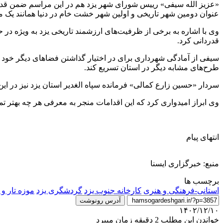
«عزیز الله سیفی» رییس شورای شهر یزد هم در این مراسم ضمن قدردا
عنوان دومین شهر تاریخی و اولین شهر خشت خام در دنیا همانند یک م
وی با اشاره به برخی از ظرفیت‌های ارزشمند تاریخی یزد به ویژه در حوزه
قدردانی کرد.
سیفی از آمادگی شهرداری برای در اختیار گذاشتن فضاهای دیگر خود 
طرح‌های مشابه دیگر در استان تسریع کند.
سردار «حسین زارع کمالی» فرمانده سپاه الغدیر استان یزد نیز در ا
وی ابراز امیدواری کرد که این اقدامات منجر به معرفی هر چه بهتر ت
انتهای پیام
منبع: خبرگزاری ایسنا
برچسب ها
استانی-فرهنگی و هنری
کارخانه جنوب یزد
گردشگری یزد
موزه تار و 
آدرس رونوشت
۱۴۰۲/۱۲/۱۰
خواندن این مطلب 2 دقیقه زمان میبرد