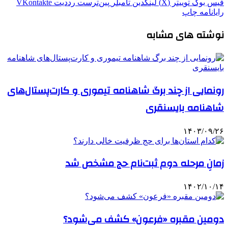
فیس بوک
توییتر (X)
لینکدین
‫تامبلر
‫پین‌ترست
‫رددیت
‫VKontakte
رایانامه
چاپ
نوشته های مشابه
رونمایی از چند برگ شاهنامه تیموری و کارت‌پستال‌های
شاهنامه بایسنقری
۱۴۰۳/۰۹/۲۶
زمانِ مرحله دوم ثبت‌نام حج مشخص شد
۱۴۰۲/۱۰/۱۴
دومین مقبره «فرعون» کشف می‌شود؟