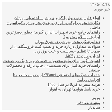
۱۴۰۵/۰۵/۱۸
خبر فوری
انواع قاب بندی دیوار با گچبری پیش ساخته پلی یورتان
دکارت؛ تحولی لوکس، فوری و بدون تخریب در دکوراسیون
داخلی
راهنمای جامع خرید تجهیزات اندازه گیری؛ چطور دقیق‌ترین
ابزارها را آنلاین بخریم؟
دندانپزشکی تحت بیهوشی در شرق تهران
سوالات متداول درباره خرید و نصب گیت فروشگاهی؛ از
قیمت تا تنظیم حساسیت و علت بوق زدن
اخبار پربازدید تیر1405
اهمیت آگهی برای تبلیغ محصول، خدمات و برندینگ در صنعت
راهنمای خرید لیبل برای بسته‌بندی، چاپ بارکد و محصولات
صنعتی
خدمات شبکه‌های اجتماعی 7Panel؛ از جذب مخاطب تا
افزایش درآمد
هزینه سفر به کربلا در سال 1405
خرید بلیط هواپیما تهران به اهواز
ورود
نوشته تصادفی
سایدبار