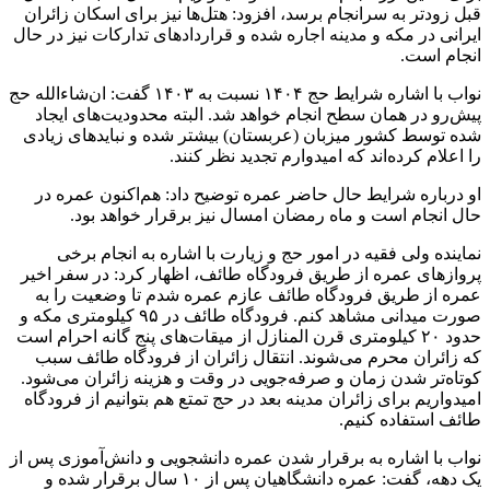
قبل زودتر به سرانجام برسد، افزود: هتل‌ها نیز برای اسکان زائران
ایرانی در مکه و مدینه اجاره‌ شده و قراردادهای تدارکات نیز در حال
انجام است.
نواب با اشاره شرایط حج ۱۴۰۴ نسبت به ۱۴۰۳ گفت: ان‌شاءالله حج
پیش‌رو در همان سطح انجام خواهد شد. البته‌ محدودیت‌های ایجاد
شده توسط کشور میزبان (عربستان) بیشتر شده و نبایدهای زیادی
را اعلام کرده‌اند که امیدوارم تجدید نظر کنند.
او درباره شرایط حال حاضر عمره توضیح داد: هم‌اکنون عمره در
حال انجام است و ماه رمضان امسال نیز برقرار خواهد بود.
نماینده ولی فقیه در امور حج و زیارت با اشاره به انجام برخی
پروازهای عمره از طریق فرودگاه طائف، اظهار کرد: در سفر اخیر
عمره از طریق فرودگاه طائف عازم عمره شدم تا وضعیت را به
صورت میدانی مشاهد کنم. فرودگاه طائف در ۹۵ کیلومتری مکه و
حدود ۲۰ کیلومتری قرن المنازل از میقات‌های پنج گانه احرام است
که زائران محرم می‌شوند. انتقال زائران از فرودگاه طائف سبب
کوتاه‌تر شدن زمان و صرفه‌جویی در وقت و هزینه زائران می‌شود.
امیدواریم برای زائران مدینه بعد در حج تمتع هم بتوانیم از فرودگاه
طائف استفاده کنیم.
نواب با اشاره به برقرار شدن عمره دانشجویی و دانش‌آموزی پس از
یک دهه، گفت: عمره دانشگاهیان پس از ۱۰ سال برقرار شده و