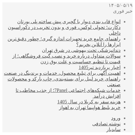
۱۴۰۵/۰۵/۱۹
خبر فوری
انواع قاب بندی دیوار با گچبری پیش ساخته پلی یورتان
دکارت؛ تحولی لوکس، فوری و بدون تخریب در دکوراسیون
داخلی
راهنمای جامع خرید تجهیزات اندازه گیری؛ چطور دقیق‌ترین
ابزارها را آنلاین بخریم؟
دندانپزشکی تحت بیهوشی در شرق تهران
سوالات متداول درباره خرید و نصب گیت فروشگاهی؛ از
قیمت تا تنظیم حساسیت و علت بوق زدن
اخبار پربازدید تیر1405
اهمیت آگهی برای تبلیغ محصول، خدمات و برندینگ در صنعت
راهنمای خرید لیبل برای بسته‌بندی، چاپ بارکد و محصولات
صنعتی
خدمات شبکه‌های اجتماعی 7Panel؛ از جذب مخاطب تا
افزایش درآمد
هزینه سفر به کربلا در سال 1405
خرید بلیط هواپیما تهران به اهواز
ورود
نوشته تصادفی
سایدبار