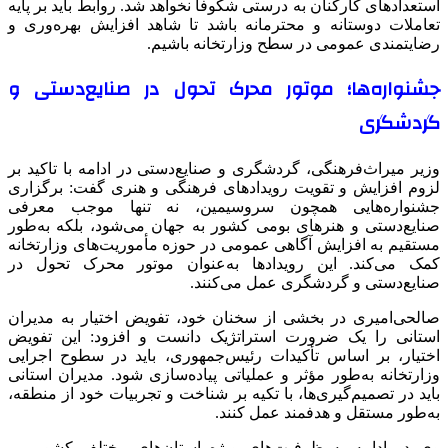
استعدادهای کارکنان به درستی شکوفا نخواهد شد. روابط باید بر پایه
تعاملات دوستانه و محترمانه باشد تا شاهد افزایش بهره‌وری و
رضایتمندی عمومی در سطح وزارتخانه باشیم.
جشنواره‌ها؛ موتور محرک تحول در صنایع‌دستی و
گردشگری
وزیر میراث‌فرهنگی، گردشگری و صنایع‌دستی در ادامه با تاکید بر
لزوم افزایش و تقویت رویدادهای فرهنگی و هنری گفت: برگزاری
جشنواره‌هایی همچون
سروسیمین
، نه تنها موجب معرفی
صنایع‌دستی و هنرهای بومی کشور به جهان می‌شود، بلکه به‌طور
مستقیم به افزایش آگاهی عمومی در حوزه مأموریت‌های وزارتخانه
کمک می‌کند. این رویدادها به‌عنوان موتور محرک تحول در
صنایع‌دستی و گردشگری عمل می‌کنند.
صالحی‌امیری در بخشی از سخنان خود، تفویض اختیار به مدیران
استانی را یک ضرورت استراتژیک دانست و افزود: این تفویض
اختیار، بر اساس تأکیدات رئیس‌جمهوری، باید در سطوح اجرایی
وزارتخانه به‌طور مؤثر و عملیاتی پیاده‌سازی شود. مدیران استانی
باید در تصمیم‌گیری‌ها، با تکیه بر شناخت و تجربیات خود از منطقه،
به‌طور مستقل و هدفمند عمل کنند.
وی در ادامه به ظرفیت‌های ویژه استان‌های مختلف کشور، بر