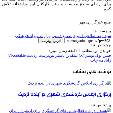
برای ارتقای سطح معیشت و رفاه کارکنان این وزارتخانه تلاش
کنیم.
منبع خبرگزاری مهر
برچسب ها
سید رضا صالحی امیری
صنایع دستی
وزارت میراث‌فرهنگی
آدرس رونوشت
۱۴۰۲/۱۲/۲۷
خواندن این مطلب 2 دقیقه زمان میبرد
فیس بوک
توییتر (X)
لینکدین
‫تامبلر
‫پین‌ترست
‫رددیت
‫VKontakte
رایانامه
چاپ
نوشته های مشابه
برگزاری اجلاس گردشگری شهری در آینده نزدیک
۱۴۰۴/۰۴/۰۵