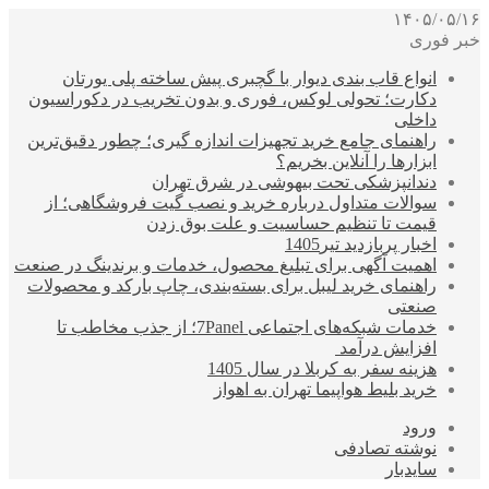
۱۴۰۵/۰۵/۱۶
خبر فوری
انواع قاب بندی دیوار با گچبری پیش ساخته پلی یورتان
دکارت؛ تحولی لوکس، فوری و بدون تخریب در دکوراسیون
داخلی
راهنمای جامع خرید تجهیزات اندازه گیری؛ چطور دقیق‌ترین
ابزارها را آنلاین بخریم؟
دندانپزشکی تحت بیهوشی در شرق تهران
سوالات متداول درباره خرید و نصب گیت فروشگاهی؛ از
قیمت تا تنظیم حساسیت و علت بوق زدن
اخبار پربازدید تیر1405
اهمیت آگهی برای تبلیغ محصول، خدمات و برندینگ در صنعت
راهنمای خرید لیبل برای بسته‌بندی، چاپ بارکد و محصولات
صنعتی
خدمات شبکه‌های اجتماعی 7Panel؛ از جذب مخاطب تا
افزایش درآمد
هزینه سفر به کربلا در سال 1405
خرید بلیط هواپیما تهران به اهواز
ورود
نوشته تصادفی
سایدبار