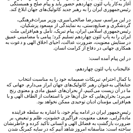
آغاز به‌کار پاپ لئون چهاردهم حضور یابد و پیام صلح و همبستگی
رئیس‌جمهوری ایران را به رهبر جدید کاتولیک‌های جهان ابلاغ کند.
در این مراسم، سیدرضا صالحی‌امیری، وزیر میراث‌فرهنگی،
گردشگری و صنایع‌دستی، به نمایندگی از مسعود پزشکیان،
رئیس‌جمهوری اسلامی ایران، پیام تبریک، تأمل و هم‌افزایی ملت
ایران را به پاپ لئون چهاردهم تسلیم کرد؛ پیامی با مضامینی عمیق
در ستایش معنویت، ضرورت عدالت، احیای اخلاق الهی و دعوت به
همکاری جهانی در دفاع از کرامت انسان.
در این پیام آمده است:
عالیجناب
پاپ لئون چهاردهم،
با کمال احترام، تبریکات صمیمانه خود را به مناسبت انتخاب
جنابعالی به‌عنوان رهبر کاتولیک‌های جهان ابراز می‌دارم. جهانی که
ما در آن زیست می‌کنیم، از بحران‌های عمیق مادی و معنوی رنج
می‌برد؛ بحران‌هایی که حل آن‌ها جز با استعانت از الطاف الهی و با
هم‌افزایی مؤمنان ادیان توحیدی ممکن نخواهد بود.
رئیس‌جمهور ایران در ادامه پیام خود، با اشاره به سلطه فزاینده
ماده‌گرایی، ضعف معنویت، فراگیری خشونت، ظلم و تبعیض، بر
ضرورت بازگشت به فضائل الهی و انسانی تأکید کرده و خاطرنشان
ساخته است: متأسفانه امروز شاهد
آنیم
که در سایه کمرنگ شدن