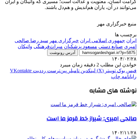
کرامت انسان، معنویت و عدالت است؛ مسیری که واتیکان و ایران
می‌توانند در آن، یاران هم‌اندیش و هم‌دل باشند.
منبع خبرگزاری مهر
برچسب ها
ایران
جمهوری اسلامی ایران
خبرگزاری مهر
سید رضا صالحی
امیری
صنایع دستی
مسعود پزشکیان
میراث‌فرهنگی
واتیکان
آدرس رونوشت
۱۴۰۴/۰۲/۲۸
خواندن این مطلب 2 دقیقه زمان میبرد
فیس بوک
توییتر (X)
لینکدین
‫تامبلر
‫پین‌ترست
‫رددیت
‫VKontakte
رایانامه
چاپ
نوشته های مشابه
صالحی امیری: شیراز خط قرمز ما است
۱۴۰۲/۱۱/۲۸