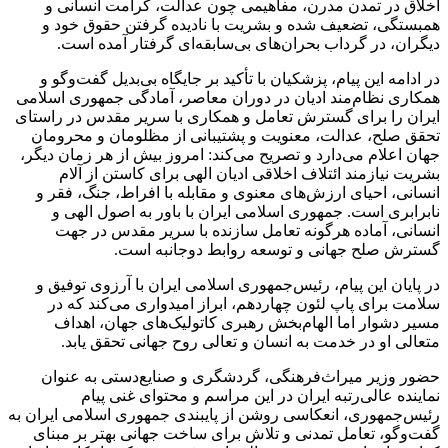
اخلاق در تمدن مدرن، مفاهیمی چون عدالت، کرامت انسانی و
همبستگی، تضعیف شده و بشریت با نادیده گرفتن حقوق خود و
دیگران، در گرداب بحران‌های بی‌سابقه‌ای گرفتار آمده است.
در ادامه این پیام، پزشکیان با تأکید بر جایگاه بی‌بدیل گفت‌وگو و
همکاری نظام‌مند ادیان در دوران معاصر، آمادگی جمهوری اسلامی
ایران را برای گسترش تعامل و همکاری با سریر مقدس در راستای
تحقق صلح، عدالت، معنویت و پشتیبانی از مظلومان و محرومان
جهان اعلام می‌دارد و تصریح می‌کند: امروز بیش از هر زمان دیگر،
بشریت نیازمند ائتلاف اخلاقی ادیان الهی برای کاستن از آلام
انسانی، احیای ارزش‌های معنوی و مقابله با افراط، جنگ، فقر و
نابرابری است. جمهوری اسلامی ایران با باور به اصول الهی و
انسانی، آماده هرگونه تعامل سازنده با سریر مقدس در جهت
گسترش صلح جهانی و توسعه روابط دوجانبه است.
در پایان این پیام، رئیس‌جمهوری اسلامی ایران با آرزوی توفیق و
سلامت برای پاپ لئون چهاردهم، ابراز امیدواری می‌کند که در
مسیر دشوار اما الهام‌بخش رهبری کاتولیک‌های جهان، اهداف
متعالی او در خدمت به انسان و تعالی روح جهانی تحقق یابد.
حضور وزیر میراث‌فرهنگی، گردشگری و صنایع‌دستی به عنوان
نماینده عالی‌رتبه ایران در این مراسم و محتوای غنی پیام
رئیس‌جمهوری، انعکاسی روشن از پایبندی جمهوری اسلامی ایران به
گفت‌وگو، تعامل تمدنی و تلاش برای ساخت جهانی بهتر بر مبنای