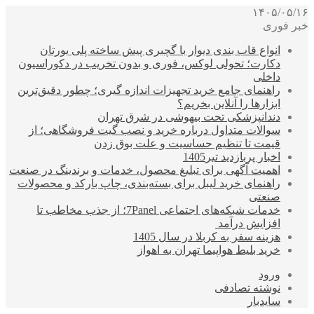
۱۴۰۵/۰۵/۱۶
خبر فوری
انواع قاب بندی دیوار با گچبری پیش ساخته پلی یورتان
دکارت؛ تحولی لوکس، فوری و بدون تخریب در دکوراسیون
داخلی
راهنمای جامع خرید تجهیزات اندازه گیری؛ چطور دقیق‌ترین
ابزارها را آنلاین بخریم؟
دندانپزشکی تحت بیهوشی در شرق تهران
سوالات متداول درباره خرید و نصب گیت فروشگاهی؛ از
قیمت تا تنظیم حساسیت و علت بوق زدن
اخبار پربازدید تیر1405
اهمیت آگهی برای تبلیغ محصول، خدمات و برندینگ در صنعت
راهنمای خرید لیبل برای بسته‌بندی، چاپ بارکد و محصولات
صنعتی
خدمات شبکه‌های اجتماعی 7Panel؛ از جذب مخاطب تا
افزایش درآمد
هزینه سفر به کربلا در سال 1405
خرید بلیط هواپیما تهران به اهواز
ورود
نوشته تصادفی
سایدبار