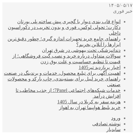
۱۴۰۵/۰۵/۱۷
خبر فوری
انواع قاب بندی دیوار با گچبری پیش ساخته پلی یورتان
دکارت؛ تحولی لوکس، فوری و بدون تخریب در دکوراسیون
داخلی
راهنمای جامع خرید تجهیزات اندازه گیری؛ چطور دقیق‌ترین
ابزارها را آنلاین بخریم؟
دندانپزشکی تحت بیهوشی در شرق تهران
سوالات متداول درباره خرید و نصب گیت فروشگاهی؛ از
قیمت تا تنظیم حساسیت و علت بوق زدن
اخبار پربازدید تیر1405
اهمیت آگهی برای تبلیغ محصول، خدمات و برندینگ در صنعت
راهنمای خرید لیبل برای بسته‌بندی، چاپ بارکد و محصولات
صنعتی
خدمات شبکه‌های اجتماعی 7Panel؛ از جذب مخاطب تا
افزایش درآمد
هزینه سفر به کربلا در سال 1405
خرید بلیط هواپیما تهران به اهواز
ورود
نوشته تصادفی
سایدبار