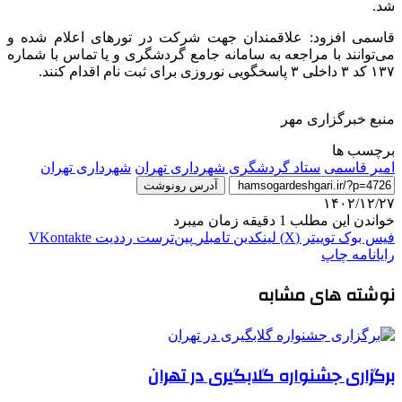
شد.
قاسمی افزود: علاقمندان جهت شرکت در تورهای اعلام شده و
می‌توانند با مراجعه به سامانه جامع گردشگری و یا تماس با شماره
۱۳۷ کد ۳ داخلی ۳ پاسخگویی نوروزی برای ثبت نام اقدام کنند.
منبع خبرگزاری مهر
برچسب ها
امیر قاسمی
ستاد گردشگری شهرداری تهران
شهرداری تهران
آدرس رونوشت
۱۴۰۲/۱۲/۲۷
خواندن این مطلب 1 دقیقه زمان میبرد
فیس بوک
توییتر (X)
لینکدین
‫تامبلر
‫پین‌ترست
‫رددیت
‫VKontakte
رایانامه
چاپ
نوشته های مشابه
برگزاری جشنواره گلابگیری در تهران