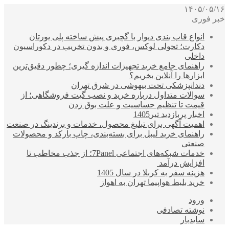
۱۴۰۵/۰۵/۱۶
خبر فوری
انواع قاب بندی دیوار با گچبری پیش ساخته پلی یورتان
دکارت؛ تحولی لوکس، فوری و بدون تخریب در دکوراسیون
داخلی
راهنمای جامع خرید تجهیزات اندازه گیری؛ چطور دقیق‌ترین
ابزارها را آنلاین بخریم؟
دندانپزشکی تحت بیهوشی در شرق تهران
سوالات متداول درباره خرید و نصب گیت فروشگاهی؛ از
قیمت تا تنظیم حساسیت و علت بوق زدن
اخبار پربازدید تیر1405
اهمیت آگهی برای تبلیغ محصول، خدمات و برندینگ در صنعت
راهنمای خرید لیبل برای بسته‌بندی، چاپ بارکد و محصولات
صنعتی
خدمات شبکه‌های اجتماعی 7Panel؛ از جذب مخاطب تا
افزایش درآمد
هزینه سفر به کربلا در سال 1405
خرید بلیط هواپیما تهران به اهواز
ورود
نوشته تصادفی
سایدبار