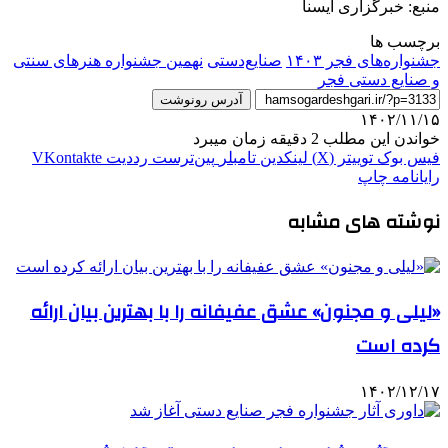
منبع: خبرگزاری ایسنا
برچسب ها
جشنواره‌های فجر ۱۴۰۳
صنایع‌دستی
نهمین جشنواره هنرهای سنتی
و صنایع دستی فجر
آدرس رونوشت
۱۴۰۲/۱۱/۱۵
خواندن این مطلب 2 دقیقه زمان میبرد
فیس بوک
توییتر (X)
لینکدین
‫تامبلر
‫پین‌ترست
‫رددیت
‫VKontakte
رایانامه
چاپ
نوشته های مشابه
«لیلی و مجنون» عشق عفیفانه را با بهترین بیان ارائه
کرده است
۱۴۰۲/۱۲/۱۷