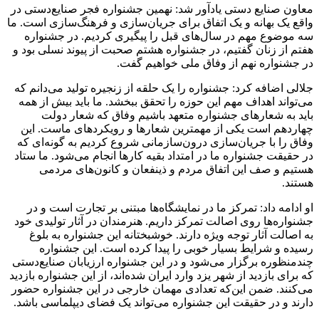
معاون صنایع دستی یادآور شد: نهمین جشنواره فجر صنایع‌دستی در
واقع یک بهانه و یک اتفاق برای جریان‌سازی و فرهنگ‌سازی است. ما
سه موضوع مهم در سال‌های قبل را پیگیری کردیم. در جشنواره
هفتم از زنان گفتیم، در جشنواره هشتم صحبت از پیوند نسلی بود و
در جشنواره نهم از وفاق ملی خواهیم گفت.
جلالی اضافه کرد: جشنواره را یک حلقه از زنجیره تولید می‌دانم که
می‌تواند اهداف مهم این حوزه را تحقق ببخشد. ما باید بیش از همه
باید به شعارهای جشنواره متعهد باشیم وفاق که شعار دولت
چهاردهم است یکی از مهمترین شعارها و رویکردهای ماست. این
وفاق را با جریان‌سازی درون‌سازمانی شروع کردیم به گونه‌ای که
در حقیقت جشنواره ما در امتداد بقیه کارها انجام می‌شود. ما ستاد
هستیم و صف این اتفاق مردم و ذینفعان و کانون‌های مردمی
هستند.
او ادامه داد: تمرکز ما در نمایشگاه‌ها مبتنی بر تجارت است و در
جشنواره‌ها روی اصالت تمرکز داریم. هنرمندان در آثار تولیدی خود
به اصالت آثار توجه ویژه دارند. خوشبختانه این جشنواره به بلوغ
رسیده و شرایط بسیار خوبی را پیدا کرده است. این جشنواره
چندمنظوره برگزار می‌شود و در این جشنواره ارزیابان صنایع‌دستی
که برای بازدید از شهر یزد وارد ایران شده‌اند، از این جشنواره بازدید
می‌کنند. ضمن این‌که تعدادی مهمان خارجی در این جشنواره حضور
دارند و در حقیقت این جشنواره می‌تواند یک فضای دیپلماسی باشد.