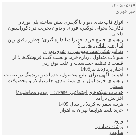
۱۴۰۵/۰۵/۱۹
خبر فوری
انواع قاب بندی دیوار با گچبری پیش ساخته پلی یورتان
دکارت؛ تحولی لوکس، فوری و بدون تخریب در دکوراسیون
داخلی
راهنمای جامع خرید تجهیزات اندازه گیری؛ چطور دقیق‌ترین
ابزارها را آنلاین بخریم؟
دندانپزشکی تحت بیهوشی در شرق تهران
سوالات متداول درباره خرید و نصب گیت فروشگاهی؛ از
قیمت تا تنظیم حساسیت و علت بوق زدن
اخبار پربازدید تیر1405
اهمیت آگهی برای تبلیغ محصول، خدمات و برندینگ در صنعت
راهنمای خرید لیبل برای بسته‌بندی، چاپ بارکد و محصولات
صنعتی
خدمات شبکه‌های اجتماعی 7Panel؛ از جذب مخاطب تا
افزایش درآمد
هزینه سفر به کربلا در سال 1405
خرید بلیط هواپیما تهران به اهواز
ورود
نوشته تصادفی
سایدبار