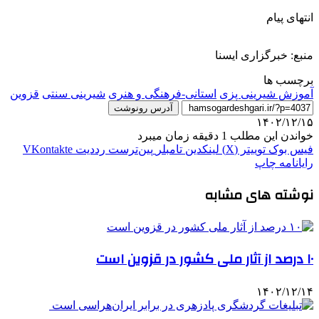
انتهای پیام
منبع: خبرگزاری ایسنا
برچسب ها
آموزش شیرینی پزی
استانی-فرهنگی و هنری
شیرینی سنتی
قزوين
آدرس رونوشت
۱۴۰۲/۱۲/۱۵
خواندن این مطلب 1 دقیقه زمان میبرد
فیس بوک
توییتر (X)
لینکدین
‫تامبلر
‫پین‌ترست
‫رددیت
‫VKontakte
رایانامه
چاپ
نوشته های مشابه
۱۰ درصد از آثار ملی کشور در قزوین است
۱۴۰۲/۱۲/۱۴