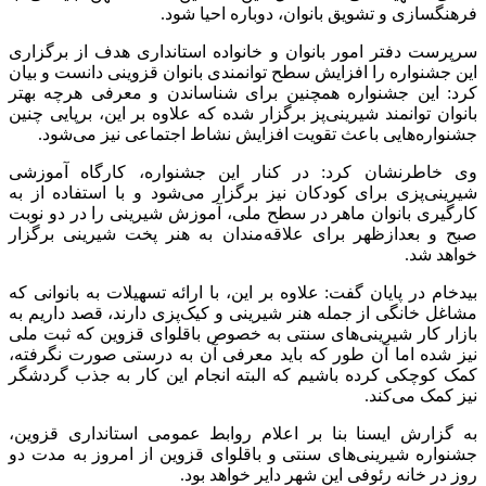
فرهنگسازی و تشویق بانوان، دوباره احیا شود.
سرپرست دفتر امور بانوان و خانواده استانداری هدف از برگزاری
این جشنواره را افزایش سطح توانمندی‌ بانوان قزوینی دانست و بیان
کرد: این جشنواره همچنین برای شناساندن و معرفی هرچه بهتر
بانوان توانمند شیرینی‌پز برگزار شده که علاوه بر این، برپایی چنین
جشنواره‌هایی باعث تقویت افزایش نشاط اجتماعی نیز می‌شود.
وی خاطرنشان کرد: در کنار این جشنواره، کارگاه آموزشی
شیرینی‌پزی برای کودکان نیز برگزار می‌شود و با استفاده از به
کارگیری بانوان ماهر در سطح ملی، آموزش شیرینی را در دو نوبت
صبح و بعدازظهر برای علاقه‌مندان به هنر پخت شیرینی برگزار
خواهد شد.
بیدخام در پایان گفت: علاوه بر این، با ارائه تسهیلات به بانوانی که
مشاغل خانگی از جمله هنر شیرینی و کیک‌پزی دارند، قصد داریم به
بازار کار شیرینی‌های سنتی به خصوص باقلوای قزوین که ثبت ملی
نیز شده اما آن طور که باید معرفی آن به درستی صورت نگرفته،
کمک کوچکی کرده باشیم که البته انجام این کار به جذب گردشگر
نیز کمک می‌کند.
به گزارش ایسنا بنا بر اعلام روابط عمومی استانداری قزوین،
جشنواره شیرینی‌های سنتی و باقلوای قزوین از امروز به مدت دو
روز در خانه رئوفی این شهر دایر خواهد بود.