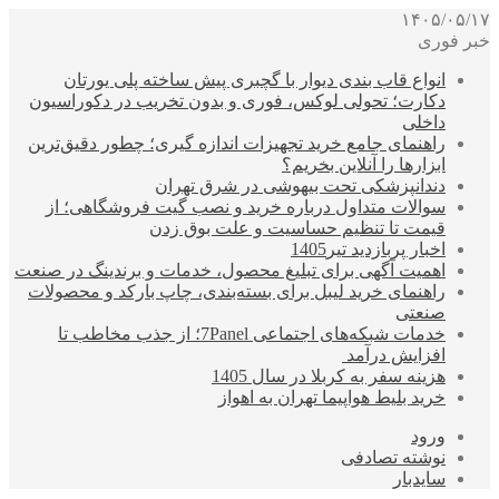
۱۴۰۵/۰۵/۱۷
خبر فوری
انواع قاب بندی دیوار با گچبری پیش ساخته پلی یورتان
دکارت؛ تحولی لوکس، فوری و بدون تخریب در دکوراسیون
داخلی
راهنمای جامع خرید تجهیزات اندازه گیری؛ چطور دقیق‌ترین
ابزارها را آنلاین بخریم؟
دندانپزشکی تحت بیهوشی در شرق تهران
سوالات متداول درباره خرید و نصب گیت فروشگاهی؛ از
قیمت تا تنظیم حساسیت و علت بوق زدن
اخبار پربازدید تیر1405
اهمیت آگهی برای تبلیغ محصول، خدمات و برندینگ در صنعت
راهنمای خرید لیبل برای بسته‌بندی، چاپ بارکد و محصولات
صنعتی
خدمات شبکه‌های اجتماعی 7Panel؛ از جذب مخاطب تا
افزایش درآمد
هزینه سفر به کربلا در سال 1405
خرید بلیط هواپیما تهران به اهواز
ورود
نوشته تصادفی
سایدبار