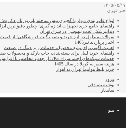
۱۴۰۵/۰۵/۱۷
خبر فوری
انواع قاب بندی دیوار با گچبری پیش ساخته پلی یورتان دکارت
راهنمای جامع خرید تجهیزات اندازه گیری؛ چطور دقیق‌ترین ابزاره
دندانپزشکی تحت بیهوشی در شرق تهران
سوالات متداول درباره خرید و نصب گیت فروشگاهی؛ از قیمت
اخبار پربازدید تیر1405
اهمیت آگهی برای تبلیغ محصول، خدمات و برندینگ در صنعت
راهنمای خرید لیبل برای بسته‌بندی، چاپ بارکد و محصولات صن
خدمات شبکه‌های اجتماعی 7Panel؛ از جذب مخاطب تا افزایش درآمد
هزینه سفر به کربلا در سال 1405
خرید بلیط هواپیما تهران به اهواز
ورود
نوشته تصادفی
سایدبار
منو