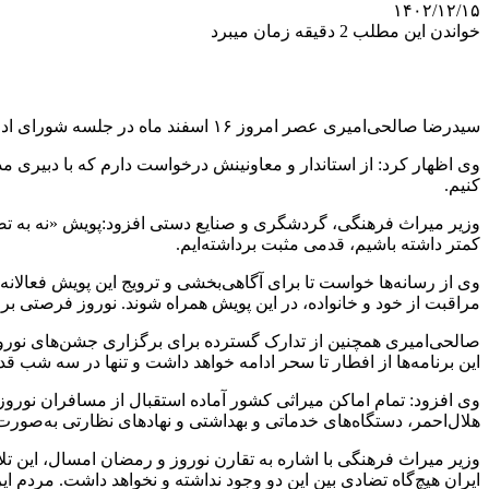
۱۴۰۲/۱۲/۱۵
خواندن این مطلب 2 دقیقه زمان میبرد
سیدرضا صالحی‌امیری عصر امروز ۱۶ اسفند ماه در جلسه شورای اداری شهرستان جیرفت با تأکید بر لزوم برگزاری نوروزی ایمن و شاد، خواستار همکاری همه دستگاه‌ها برای کاهش تصادفات جاده‌ای شد.
کنیم.
وزیر میراث‌ فرهنگی، گردشگری و صنایع‌ دستی افزود:پویش «نه به تص
کمتر داشته باشیم، قدمی مثبت برداشته‌ایم.
وی از رسانه‌ها خواست تا برای آگاهی‌بخشی و ترویج این پویش فعالانه م
مراقبت از خود و خانواده، در این پویش همراه شوند. نوروز فرصتی برای
این برنامه‌ها از افطار تا سحر ادامه خواهد داشت و تنها در سه شب ق
وی افزود: تمام اماکن میراثی کشور آماده استقبال از مسافران نور
هلال‌احمر، دستگاه‌های خدماتی و بهداشتی و نهادهای نظارتی به‌صورت
وزیر میراث فرهنگی با اشاره به تقارن نوروز و رمضان امسال، این تل
ایران هیچ‌گاه تضادی بین این دو وجود نداشته و نخواهد داشت. مردم ا