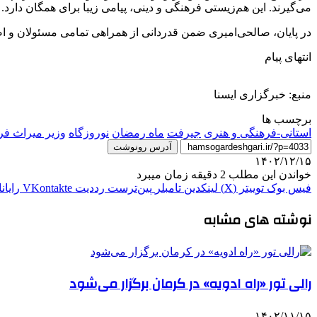
می‌گیرند. این هم‌زیستی فرهنگی و دینی، پیامی زیبا برای همگان دارد.
در پایان، صالحی‌امیری ضمن قدردانی از همراهی تمامی مسئولان و ا
انتهای پیام
منبع: خبرگزاری ایسنا
برچسب ها
استانی-فرهنگی و هنری
جیرفت
ماه رمضان
نوروزگاه
وزیر میراث ف
آدرس رونوشت
۱۴۰۲/۱۲/۱۵
خواندن این مطلب 2 دقیقه زمان میبرد
فیس بوک
توییتر (X)
لینکدین
‫تامبلر
‫پین‌ترست
‫رددیت
‫VKontakte
رایان
نوشته های مشابه
رالی تور «راه ادویه» در کرمان برگزار می‌شود
۱۴۰۲/۱۱/۱۵