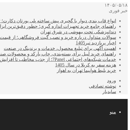
۱۴۰۵/۰۵/۱۸
خبر فوری
انواع قاب بندی دیوار با گچبری پیش ساخته پلی یورتان دکارت
راهنمای جامع خرید تجهیزات اندازه گیری؛ چطور دقیق‌ترین ابزاره
دندانپزشکی تحت بیهوشی در شرق تهران
سوالات متداول درباره خرید و نصب گیت فروشگاهی؛ از قیمت
اخبار پربازدید تیر1405
اهمیت آگهی برای تبلیغ محصول، خدمات و برندینگ در صنعت
راهنمای خرید لیبل برای بسته‌بندی، چاپ بارکد و محصولات صن
خدمات شبکه‌های اجتماعی 7Panel؛ از جذب مخاطب تا افزایش درآمد
هزینه سفر به کربلا در سال 1405
خرید بلیط هواپیما تهران به اهواز
ورود
نوشته تصادفی
سایدبار
منو