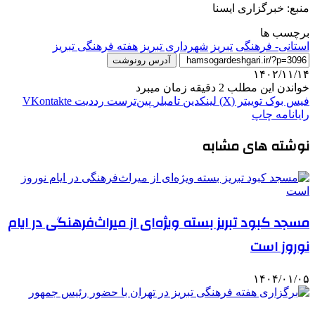
منبع: خبرگزاری ایسنا
برچسب ها
استانی- فرهنگی
تبريز
شهرداری تبریز
هفته فرهنگی تبریز
آدرس رونوشت
۱۴۰۲/۱۱/۱۴
خواندن این مطلب 2 دقیقه زمان میبرد
فیس بوک
توییتر (X)
لینکدین
‫تامبلر
‫پین‌ترست
‫رددیت
‫VKontakte
رایانامه
چاپ
نوشته های مشابه
مسجد کبود تبریز بسته ویژه‌ای از میراث‌فرهنگی در ایام
نوروز است
۱۴۰۴/۰۱/۰۵