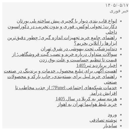
۱۴۰۵/۰۵/۱۷
خبر فوری
انواع قاب بندی دیوار با گچبری پیش ساخته پلی یورتان
دکارت؛ تحولی لوکس، فوری و بدون تخریب در دکوراسیون
داخلی
راهنمای جامع خرید تجهیزات اندازه گیری؛ چطور دقیق‌ترین
ابزارها را آنلاین بخریم؟
دندانپزشکی تحت بیهوشی در شرق تهران
سوالات متداول درباره خرید و نصب گیت فروشگاهی؛ از
قیمت تا تنظیم حساسیت و علت بوق زدن
اخبار پربازدید تیر1405
اهمیت آگهی برای تبلیغ محصول، خدمات و برندینگ در صنعت
راهنمای خرید لیبل برای بسته‌بندی، چاپ بارکد و محصولات
صنعتی
خدمات شبکه‌های اجتماعی 7Panel؛ از جذب مخاطب تا
افزایش درآمد
هزینه سفر به کربلا در سال 1405
خرید بلیط هواپیما تهران به اهواز
ورود
نوشته تصادفی
سایدبار