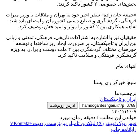
بخش‌های خصوصی ۲ کشور تاکید کردند.
«جمعه خان زاده» سفر اخیر خود به تهران و ملاقات با وزیر میراث
فرهنگی، گردشگری و صنایع دستی کشورمان و امضای یادداشت
تفاهم همکاری بین ۲ کشور را موثر و امیدبخش توصیف کرد.
حقیقیان نیز با اشاره به اشتراکات تاریخی، فرهنگی، تمدنی و زبانی
بین ایران و تاجیکستان، بر ضرورت ایجاد زیر ساختها و توسعه
حوزه‌های مختلف گردشگری بین ۲ ملت دوست و برادر، به ویژه
گردشگری فرهنگی و سلامت تاکید کرد.
انتهای پیام
منبع: خبرگزاری ایسنا
برچسب ها
ایران و تاجیکستان
آدرس رونوشت
۱۴۰۲/۱۲/۰۷
خواندن این مطلب 1 دقیقه زمان میبرد
فیس بوک
توییتر (X)
لینکدین
‫تامبلر
‫پین‌ترست
‫رددیت
‫VKontakte
رایانامه
چاپ