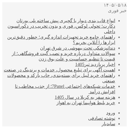
۱۴۰۵/۰۵/۱۸
خبر فوری
انواع قاب بندی دیوار با گچبری پیش ساخته پلی یورتان
دکارت؛ تحولی لوکس، فوری و بدون تخریب در دکوراسیون
داخلی
راهنمای جامع خرید تجهیزات اندازه گیری؛ چطور دقیق‌ترین
ابزارها را آنلاین بخریم؟
دندانپزشکی تحت بیهوشی در شرق تهران
سوالات متداول درباره خرید و نصب گیت فروشگاهی؛ از
قیمت تا تنظیم حساسیت و علت بوق زدن
اخبار پربازدید تیر1405
اهمیت آگهی برای تبلیغ محصول، خدمات و برندینگ در صنعت
راهنمای خرید لیبل برای بسته‌بندی، چاپ بارکد و محصولات
صنعتی
خدمات شبکه‌های اجتماعی 7Panel؛ از جذب مخاطب تا
افزایش درآمد
هزینه سفر به کربلا در سال 1405
خرید بلیط هواپیما تهران به اهواز
ورود
نوشته تصادفی
سایدبار