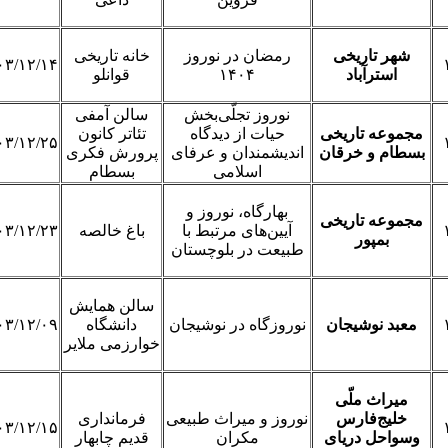
شهر تاریخی
رمضان در نوروز
خانه تاریخی
۰۳/۱۲/۱۴
استرآباد
۱۴۰۴
قوانلو
نوروز تجلّی‌بخش
سالن آمفی
مجموعه تاریخی
حیات از دیدگاه
تئاتر کانون
۰۳/۱۲/۲۵
بسطام و خرقان
اندیشمندان و عرفای
پرورش فکری
اسلامی
بسطام
بهارگاه، نوروز و
مجموعه تاریخی
آیین‌های مرتبط با
باغ خالصه
۰۳/۱۲/۲۳
بمپور
طبیعت در بلوچستان
سالن همایش
معبد نوشیجان
نوروزگاه در نوشیجان
دانشگاه
۰۳/۱۲/۰۹
خوارزمی ملایر
میراث ملّی
خلیج‌فارس
نوروز و میراث طبیعی
فرمانداری
۰۳/۱۲/۱۵
وسواحل دریای
مکران
قدیم چابهار