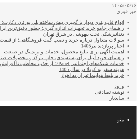
۱۴۰۵/۰۵/۱۶
خبر فوری
انواع قاب بندی دیوار با گچبری پیش ساخته پلی یورتان دکارت
راهنمای جامع خرید تجهیزات اندازه گیری؛ چطور دقیق‌ترین ابزاره
دندانپزشکی تحت بیهوشی در شرق تهران
سوالات متداول درباره خرید و نصب گیت فروشگاهی؛ از قیمت
اخبار پربازدید تیر1405
اهمیت آگهی برای تبلیغ محصول، خدمات و برندینگ در صنعت
راهنمای خرید لیبل برای بسته‌بندی، چاپ بارکد و محصولات صن
خدمات شبکه‌های اجتماعی 7Panel؛ از جذب مخاطب تا افزایش درآمد
هزینه سفر به کربلا در سال 1405
خرید بلیط هواپیما تهران به اهواز
ورود
نوشته تصادفی
سایدبار
منو