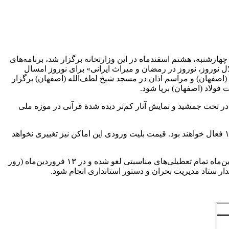
شنبه، هشتم اسفندماه در این وزارتخانه برگزار شد، برنامه‌های
ال نوروز، نوروز در رمضان و میراث ایرانی» برای نوروز امسال
ه ۱۴۰۴ در حافظیه (شیراز)، مسجد جامع و مسجد امام (اصفهان) و مراسم اذان در مسجد شیخ لطف‌الله (اصفهان) برگزار
ولاد (اصفهان) برپا شود.
ر تخت جمشید و نمایش آثار کم‌تر دیده شدۀ قرآنی در موزه ملی
مدیرکل دفتر پایگاه‌های ملی و جهانی همچنین گفت: موزه‌ها و اماکن تاریخی تا پایان اسفندماه از ساعت ۹ تا ۱۷ و در تعطیلات نوروز از ۹ تا ۱۸ فعال خواهند بود. قیمت بلیت ورودی این اماکن نیز تغییری نخواهد
پورعلی در پاسخ به سوالی درباره احتمال تعطیلی اماکن تاریخی با توجه به مناسبت‌های ماه رمضان، تاکید کرد: از هفتم اسفند تاپانزده فروردین‌ماه تمام تعطیلی‌های مناسبتی لغو شده و در ۱۳ فروردین‌ماه (روز
ار ستاد مدیریت بحران و دستور استانداری انجام شود.