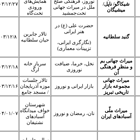
نوروز، فرهنگی صلح
همایش‌های
شیکاگو/ ناپل/
۰۳/۱۲/۲۷
ملل در میراث جهانی
ورودی
میشیگان
تخت‌جمشید
تخت‌گاه
حضرت علی (ع) در
هنر ایرانی
تالار جابربن
گنبد سلطانیه
۰۳/۱۲/۸
‌حیان سلطانیه
(نگارگری ایرانی،
تزیینات معماری)
میراث جهانی بم
نخل، خرما، ضیافت
سرباز خانه
و منظر فرهنگی
۰۳/۱۲/۱۸
نوروزی
ارگ
آن
میراث جهانی
تالار جلسات
مجموعه بازار
بازار ایرانی و نوروز
موزه آذربایجان
۰۳/۱۲/۱۶
تاریخی تبریز
/ مسجد جامع
شهرستان
میراث ملّی
خواف میدانگاه
نان، رمضان و نوروز
۰۴/۰۱/۰۷
آسبادهای ایران
آسبادهای
نشتیفان
سالن جلسات