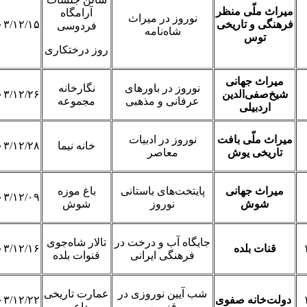
میراث ملّی منظر
آرامگاه
نوروز در میراث
فرهنگی و تاریخی
۰۳/۱۲/۱۵
فردوسی
شاه‌نامه
توس
روز درختکاری
میراث جهانی
نوروز در باورهای
نگارخانه
شیخ‌صفی‌الدین
۰۳/۱۲/۲۶
عرفانی و مذهبی
مجموعه
اردبیلی
میراث ملّی بافت
نوروز در ادبیات
خانه نیما
۰۳/۱۲/۲۸
تاریخی یوش
معاصر
میراث جهانی
پایتخت‌های باستانی
باغ موزه
۰۳/۱۲/۰۹
شوش
نوروز
شوش
جایگاه آب و درخت در
تالار شاه‌جوی
قنات بلده
۰۳/۱۲/۱۶
فرهنگی ایرانی
قنوات بلده
شب آیین نوروزی در
عمارت تاریخی
دولت‌خانه صفوی
۰۳/۱۲/۲۲
قزوین
داعی