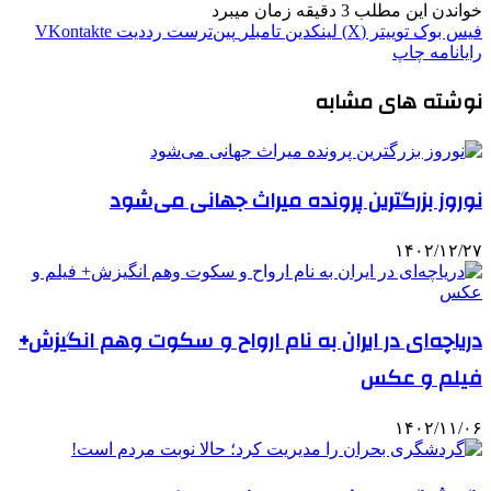
خواندن این مطلب 3 دقیقه زمان میبرد
فیس بوک
توییتر (X)
لینکدین
‫تامبلر
‫پین‌ترست
‫رددیت
‫VKontakte
رایانامه
چاپ
نوشته های مشابه
نوروز بزرگترین پرونده میراث جهانی می‌شود
۱۴۰۲/۱۲/۲۷
دریاچه‌ای در ایران به نام ارواح و سکوت وهم انگیزش+
فیلم و عکس
۱۴۰۲/۱۱/۰۶