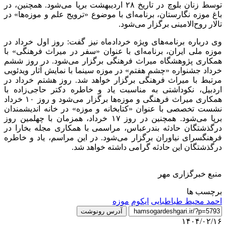
توسط زنان بلوچ در تاریخ ۲۸ اردیبهشت برپا می‌شود. همچنین، در
باغ موزه نگارستان، برنامه‌ای با موضوع «ترویج علم و موزه‌ها» در
تالار روح‌الامینی برگزار می‌شود.
وی درباره برنامه‌های ویژه خردادماه نیز گفت: روز اول خرداد در
موزه ملی ایران، برنامه‌ای با عنوان «سفر در میراث فرهنگی» با
همکاری پژوهشگاه میراث فرهنگی برگزار می‌شود. در روز ششم
خرداد جشنواره «چشم هفتم» در موزه سینما با نمایش آثار ویدئویی
مرتبط با میراث فرهنگی برگزار خواهد شد. روز هشتم خرداد در
اردبیل، نکوداشتی به مناسبت یاد و خاطره دکتر حاجی‌زاده با
همکاری میراث فرهنگی و موزه‌ها برگزار می‌شود و روز ۱۰ خرداد
نشست تخصصی با عنوان «کتابخانه و موزه» در خانه اندیشمندان
برپا می‌شود. همچنین در روز ۱۷ خرداد، همزمان با چهلمین روز
درگذشتگان حادثه بندرعباس، مراسمی با همکاری مجله بخارا در
فرهنگسرای نیاوران برگزار می‌شود. در این مراسم، یاد و خاطره
درگذشتگان این حادثه گرامی داشته خواهد شد.
منبع خبرگزاری مهر
برچسب ها
احمد محیط طباطبایی
ایکوم
موزه
آدرس رونوشت
۱۴۰۴/۰۲/۱۶