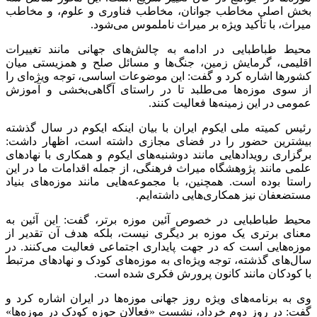
بخش اصلی مخاطب جوانان، مخاطب فناوری و علوم، و مخاطب
میراث، با تأکید ویژه بر میراث ناملموس می‌شود.
محیط طباطبایی در ادامه به چالش‌های جهانی مانند تغییرات
اقلیمی، گرمایش زمین، جنگ‌ها و مسائل صلح و همزیستی میان
کشورها اشاره کرد و گفت: این موضوعات اساسی، توجه ویژه‌ای را
از سوی موزه‌ها می‌طلبد تا در راستای آگاهی‌بخشی و آموزش
عمومی در این زمینه‌ها فعالیت کنند.
رئیس کمیته ملی
ایکوم
ایران با بیان اینکه
ایکوم
در سال گذشته
بیشترین حضور را در فضای مجازی داشته است، اظهار داشت:
برگزاری رویدادهایی مانند دوشنبه‌های
ایکوم
و همکاری با نهادهای
علمی مانند پژوهشگاه میراث فرهنگی، از جمله اقدامات ما در این
راستا بوده است. همچنین، با مجموعه‌هایی مانند موزه‌های بنیاد
مستضعفان نیز همکاری‌هایی داشته‌ایم.
محیط طباطبایی در خصوص آئین موزه برتر، گفت: این آئین به
معنای برتری یک موزه بر دیگری نیست، بلکه هدف آن تقدیر از
موزه‌هایی است که در جهت پایداری اجتماعی فعالیت می‌کنند. در
سال‌های گذشته، توجه ویژه‌ای به موزه‌های کودک و نهادهای مرتبط
با کودکان مانند کانون پرورش فکری شده است.
وی به برنامه‌های ویژه روز جهانی موزه‌ها در ایران اشاره کرد و
گفت: در روز دوم خرداد، نشست «فعالان حوزه کودک در موزه‌ها»