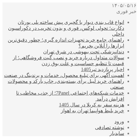
۱۴۰۵/۰۵/۱۶
خبر فوری
انواع قاب بندی دیوار با گچبری پیش ساخته پلی یورتان
دکارت؛ تحولی لوکس، فوری و بدون تخریب در دکوراسیون
داخلی
راهنمای جامع خرید تجهیزات اندازه گیری؛ چطور دقیق‌ترین
ابزارها را آنلاین بخریم؟
دندانپزشکی تحت بیهوشی در شرق تهران
سوالات متداول درباره خرید و نصب گیت فروشگاهی؛ از
قیمت تا تنظیم حساسیت و علت بوق زدن
اخبار پربازدید تیر1405
اهمیت آگهی برای تبلیغ محصول، خدمات و برندینگ در صنعت
راهنمای خرید لیبل برای بسته‌بندی، چاپ بارکد و محصولات
صنعتی
خدمات شبکه‌های اجتماعی 7Panel؛ از جذب مخاطب تا
افزایش درآمد
هزینه سفر به کربلا در سال 1405
خرید بلیط هواپیما تهران به اهواز
ورود
نوشته تصادفی
سایدبار