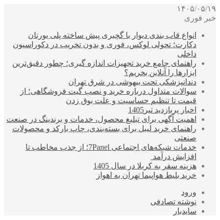
۱۴۰۵/۰۵/۱۹
خبر فوری
انواع قاب بندی دیوار با گچبری پیش ساخته پلی یورتان
دکارت؛ تحولی لوکس، فوری و بدون تخریب در دکوراسیون
داخلی
راهنمای جامع خرید تجهیزات اندازه گیری؛ چطور دقیق‌ترین
ابزارها را آنلاین بخریم؟
دندانپزشکی تحت بیهوشی در شرق تهران
سوالات متداول درباره خرید و نصب گیت فروشگاهی؛ از
قیمت تا تنظیم حساسیت و علت بوق زدن
اخبار پربازدید تیر1405
اهمیت آگهی برای تبلیغ محصول، خدمات و برندینگ در صنعت
راهنمای خرید لیبل برای بسته‌بندی، چاپ بارکد و محصولات
صنعتی
خدمات شبکه‌های اجتماعی 7Panel؛ از جذب مخاطب تا
افزایش درآمد
هزینه سفر به کربلا در سال 1405
خرید بلیط هواپیما تهران به اهواز
ورود
نوشته تصادفی
سایدبار