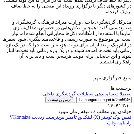
دیگر به خط صاف نزدیک شده است اما در ایران به این گونه نیست،
در کشورهای دیگر با برگزاری رویداد این منحنی را به خط صاف
نزدیک کرده‌اند.
مدیرکل گردشگری داخلی وزارت میراث‌فرهنگی، گردشگری و
صنایع‌دستی گفت: همچنین تلاش‌هایی در خصوص شفاف‌سازی
آمارها با استفاده از امکانات دکل‌ها مخابراتی انجام شده اما نیاز
است این موضوع به صورت رسمی و قاعده‌مند پیگیری شود. سفرها
در ایام پیک و بعد از آن برای دولت هزینه‌بر است چرا که در یک بازه
زمانی باید تخت‌ها اضافه شوند و در یک بازه زمانی باید تخت‌ها انبار
شوند و این جابجایی برای دولت هزینه‌بر است و باید برای آن
راهکاری اندیشید.
منبع خبرگزاری مهر
برچسب ها
تعطیلات
ساماندهی تعطیلات
گردشگری داخلی
آدرس رونوشت
۱۴۰۴/۰۳/۱۰
خواندن این مطلب 3 دقیقه زمان میبرد
فیس بوک
توییتر (X)
لینکدین
‫تامبلر
‫پین‌ترست
‫رددیت
‫VKontakte
رایانامه
چاپ