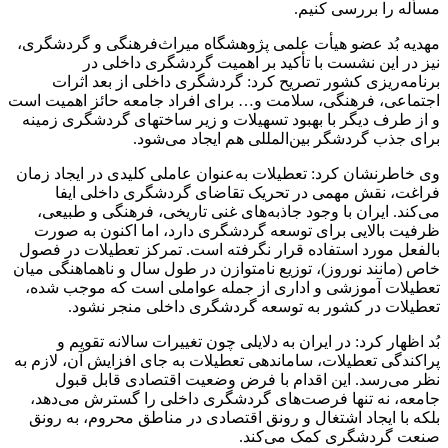
مسأله
را بررسی کنیم.
مهدیه بُد عضو
هیأت
علمی پژوهشگاه میراث‌فرهنگی و گردشگری،
نیز در این نشست با تأکید بر اهمیت گردشگری داخلی در
برنامه‌ریزی کشور تصریح کرد: گردشگری داخلی از بعد اثرات
اجتماعی، فرهنگی، سلامت و… برای افراد جامعه حائز اهمیت است
و از طرف دیگر با بهبود تسهیلات و زیر
ساختهای
گردشگری زمینه
برای جذب گردشگر بین‌المللی هم ایجاد می‌شود.
وی خاطرنشان کرد: تعطیلات به‌عنوان عاملی کلیدی در ایجاد زمان
فراغت، نقش مهمی در تحریک تقاضای گردشگری داخلی ایفا
می‌کند. ایران با وجود جاذبه‌های غنی تاریخی، فرهنگی و طبیعی،
ظرفیت بالایی برای توسعه گردشگری دارد، اما اکنون به صورت
بالفعل مورد استفاده قرار نگرفته است. تمرکز تعطیلات در فصول
خاص (مانند نوروز)، توزیع نامتوازن در طول سال و ناهماهنگی میان
تعطیلات آموزشی و اداری از جمله عواملی است که موجب شده،
تعطیلات در کشور به توسعه گردشگری داخلی منجر نشود.
بُد اظهار کرد: در ایران به دلایلی چون تغییرات سالانه تقویم و
پراکندگی تعطیلات، ساماندهی تعطیلات به جای افزایش آن، لازم به
نظر می‌رسد. این اقدام با فرض وضعیت اقتصادی قابل قبول
جامعه، نه تنها فرصت‌های گردشگری داخلی را گسترش می‌دهد،
بلکه با ایجاد اشتغال و رونق اقتصادی در مناطق محروم، به رونق
صنعت گردشگری کمک می‌کند.