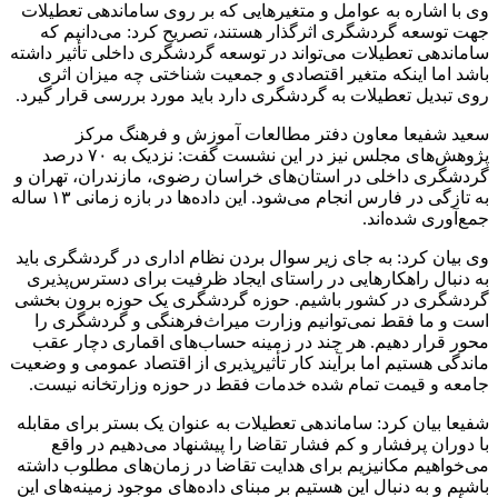
وی با اشاره به عوامل و متغیرهایی که بر روی ساماندهی تعطیلات
جهت توسعه گردشگری اثرگذار هستند، تصریح کرد: می‌دانیم که
ساماندهی تعطیلات می‌تواند در توسعه گردشگری داخلی تأثیر داشته
باشد اما اینکه متغیر اقتصادی و جمعیت شناختی چه میزان اثری
روی تبدیل تعطیلات به گردشگری دارد باید مورد بررسی قرار گیرد.
سعید شفیعا معاون دفتر مطالعات آموزش و فرهنگ مرکز
پژوهش‌های مجلس نیز در این نشست گفت: نزدیک به ۷۰ درصد
گردشگری داخلی در استان‌های خراسان رضوی، مازندران، تهران و
به تازگی در فارس انجام می‌شود. این داده‌ها در بازه زمانی ۱۳ ساله
جمع‌آوری شده‌اند.
وی بیان کرد: به جای زیر
سوال
بردن نظام اداری در گردشگری باید
به دنبال راهکارهایی در راستای ایجاد ظرفیت برای دسترس‌پذیری
گردشگری در کشور باشیم. حوزه گردشگری یک حوزه برون بخشی
است و ما فقط نمی‌توانیم وزارت میراث‌فرهنگی و گردشگری را
محور قرار دهیم. هر چند در زمینه حساب‌های اقماری دچار عقب
ماندگی هستیم اما برآیند کار تأثیرپذیری از اقتصاد عمومی و وضعیت
جامعه و قیمت تمام شده خدمات فقط در حوزه وزارتخانه نیست.
شفیعا بیان کرد: ساماندهی تعطیلات به عنوان یک بستر برای مقابله
با دوران پرفشار و کم فشار تقاضا را پیشنهاد می‌دهیم در واقع
می‌خواهیم
مکانیزیم
برای هدایت تقاضا در زمان‌های مطلوب داشته
باشیم و به دنبال این هستیم بر مبنای داده‌های موجود زمینه‌های این