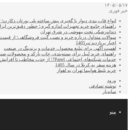
۱۴۰۵/۰۵/۱۷
خبر فوری
انواع قاب بندی دیوار با گچبری پیش ساخته پلی یورتان دکارت
راهنمای جامع خرید تجهیزات اندازه گیری؛ چطور دقیق‌ترین ابزاره
دندانپزشکی تحت بیهوشی در شرق تهران
سوالات متداول درباره خرید و نصب گیت فروشگاهی؛ از قیمت
اخبار پربازدید تیر1405
اهمیت آگهی برای تبلیغ محصول، خدمات و برندینگ در صنعت
راهنمای خرید لیبل برای بسته‌بندی، چاپ بارکد و محصولات صن
خدمات شبکه‌های اجتماعی 7Panel؛ از جذب مخاطب تا افزایش درآمد
هزینه سفر به کربلا در سال 1405
خرید بلیط هواپیما تهران به اهواز
ورود
نوشته تصادفی
سایدبار
منو