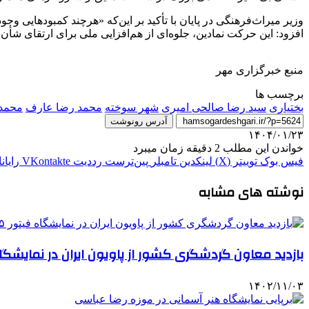
وزیر میراث‌فرهنگی در پایان با تأکید بر این‌که «هرچند کمبودهایی وج
افزود: این حرکت نمادین، جلوه‌ای از هم‌افزایی ملی برای ارتقای شأن
منبع خبرگزاری مهر
برچسب ها
بختیاری
سید رضا صالحی امیری
شهر سوخته
محمد رضا عارف
محمد
آدرس رونوشت
۱۴۰۴/۰۱/۲۳
خواندن این مطلب 2 دقیقه زمان میبرد
فیس بوک
توییتر (X)
لینکدین
‫تامبلر
‫پین‌ترست
‫رددیت
‫VKontakte
رایان
نوشته های مشابه
بازدید معاون گردشگری کشور از پاویون ایران در نمایشگاه فی
۱۴۰۲/۱۱/۰۳