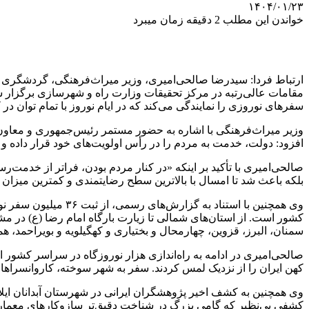
۱۴۰۴/۰۱/۲۳
خواندن این مطلب 2 دقیقه زمان میبرد
ارتباط فردا: سیدرضا صالحی‌امیری، وزیر میراث‌فرهنگی، گردشگری 
سفرهای نوروزی را نمایندگی می‌کند که در ایام نوروز با تمام توان در ک
وزیر میراث‌فرهنگی با اشاره به حضور مستمر رئیس‌جمهوری و معاو
افزود: دولت، خدمت به مردم را در رأس اولویت‌های خود قرار داده و 
صالحی‌امیری با تأکید بر اینکه «در کنار مردم بودن، فراتر از خد
بلکه باعث شد تا امسال با بالاترین سطح رضایتمندی و کمترین میزا
وی همچنین با استناد
کشور است. از استان‌های شمالی تا زیارت بارگاه امام رضا (
ع)
در مشه
سمنان، البرز، قزوین، چهارمحال و بختیاری و کهگیلویه و بویراحمد، 
صالحی‌امیری در ادامه به راه‌اندازی هزار
نوروزگاه
در سراسر کشور اشا
کهن ایران را از نزدیک لمس کردند. سفر به شهر سوخته، کاروانسرا
وی همچنین به کشف اخیر پژوهشگران ایرانی در شهرستان آبدانان ای
کشفی بی‌نظیر که گامی بزرگ در شناخت دقیق‌تر سازوکارهای معماری