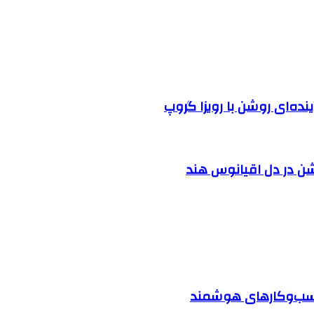
نده‌ای روشن با رویزا گروپ
شن در دل اقیانوس ‌هند
 کسب‌وکارهای هوشمند