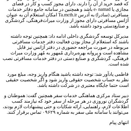
که قصد خرید از آن را دارند، دارای مجوز کسب و کار در فضای
مجازی یا e- namad باشد و همچنین در سامانه جامع دفاتر خدمات
مسافرتی (سادرا) به آدرس Ta.mcth.ir امکان استعلام آن به عنوان
آژانس مسافرتی دارای مجوز از وزارت میراث‌فرهنگی، گردشگری
و صنایع‌دستی وجود داشته باشد.
مدیرکل توسعه گردشگری داخلی ادامه داد: همچنین توجه داشته
باشند که استعلام از مجاز بودن فعالیت دفتر خدمات مسافرتی
مربوطه در صورت مراجعه حضوری در دفتر آژانس نیز قابل
مشاهده است و پروانه بهره‌برداری مُمهور به مُهر وزارت میراث‌
فرهنگی، گردشگری و صنایع‌ دستی در دفتر خدمات مسافرتی نصب
شده است.
فاطمی یادآور شد: توجه داشته باشید هنگام واریز وجه، مبلغ مورد
نظر به حساب شخصیت حقوقی واریز شود و اگر شخصیت حقیقی
است حتما جایگاه معتبری در شرکت داشته باشد.
دبیر ستاد مرکزی هماهنگی خدمات سفر همچنین گفت: هموطنان و
گردشگران نوروزی در هر مرحله از سفر خود که نیازمند کسب
اطلاعات لازم، راهنمایی، ارائه شکایات و حتی پیشنهادات لازم بودند،
می‌توانند با سامانه ملی سفر به شماره ۰۹۶۲۹ تماس برقرار کنند.
انتهای پیام