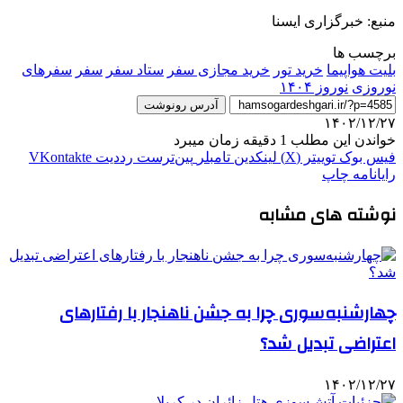
منبع: خبرگزاری ایسنا
برچسب ها
بلیت هواپیما
خرید تور
خرید مجازی سفر
ستاد سفر
سفر
سفرهای
نوروزی
نوروز ۱۴۰۴
آدرس رونوشت
۱۴۰۲/۱۲/۲۷
خواندن این مطلب 1 دقیقه زمان میبرد
فیس بوک
توییتر (X)
لینکدین
‫تامبلر
‫پین‌ترست
‫رددیت
‫VKontakte
رایانامه
چاپ
نوشته های مشابه
چهارشنبه‌سوری چرا به جشن ناهنجار با رفتارهای
اعتراضی تبدیل شد؟
۱۴۰۲/۱۲/۲۷