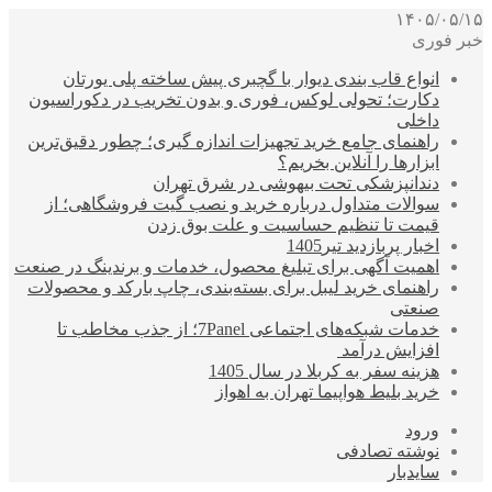
۱۴۰۵/۰۵/۱۵
خبر فوری
انواع قاب بندی دیوار با گچبری پیش ساخته پلی یورتان
دکارت؛ تحولی لوکس، فوری و بدون تخریب در دکوراسیون
داخلی
راهنمای جامع خرید تجهیزات اندازه گیری؛ چطور دقیق‌ترین
ابزارها را آنلاین بخریم؟
دندانپزشکی تحت بیهوشی در شرق تهران
سوالات متداول درباره خرید و نصب گیت فروشگاهی؛ از
قیمت تا تنظیم حساسیت و علت بوق زدن
اخبار پربازدید تیر1405
اهمیت آگهی برای تبلیغ محصول، خدمات و برندینگ در صنعت
راهنمای خرید لیبل برای بسته‌بندی، چاپ بارکد و محصولات
صنعتی
خدمات شبکه‌های اجتماعی 7Panel؛ از جذب مخاطب تا
افزایش درآمد
هزینه سفر به کربلا در سال 1405
خرید بلیط هواپیما تهران به اهواز
ورود
نوشته تصادفی
سایدبار