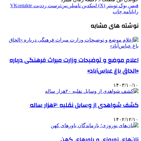
فیس بوک
توییتر (X)
لینکدین
‫تامبلر
‫پین‌ترست
‫رددیت
‫VKontakte
رایانامه
چاپ
نوشته های مشابه
اعلام موضع و توضیحات وزارت میراث فرهنگی درباره
«الحاق باغ عباس‌آباد»
۱۴۰۳/۱۰/۱۰
کشف شواهدی از وسایل نقلیه ۲۰هزار ساله
۱۴۰۲/۱۲/۱۰
نان‌های نوروزی و باورهای کهن