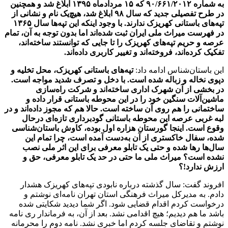
به شماره‌ ۹۰/۶۶۱/۲۰۱۲ که ۱۵ مردادماه ۱۳۹۵ ابلاغ شد و همچنین
در طرح تفصیلی جدید که سال ۹۸ ابلاغ شد، هیچ‌یک نام و نشانی از
تپه‌های باستانی کهریزک ندارند. با وجود اینکه این تپه‌ها سال ۱۳۶۵
در فهرست میراث ملی ایران ثبت شده‌اند اما بدون توجه به آن، تمام
عرصه و حریم تپه‌های کهریزک را تا جایی که توانستند ساخته‌اند،
تفکیک کرده‌اند، فروخته‌اند و تغییر کاربری داده‌اند.
این باستان‌شناس ادامه داد:
تپه‌های باستانی کهریزک، محل تخلیه و
دپوی نخاله و زباله شده است. با دخل و تصرف شدید مواجه است.
در بخشی از آن شهرک اداری ساخته‌اند و شرکت راه‌سازی
ماشین‌آلات سنگین خود را در این محوطه باستانی قرار داده و
ساختمانی را هم روی آن ساخته است. حالا هم که مجوز داده‌اند و در
لبه غربی عرصه این محوطه باستانی گودبرداری تازه‌ای درحال
وقوع است. اینجا گورستان هزاره اول بوده، کاوش باستان‌شناسی
شده، سفال خاکستری از آن به‌دست آمده است، چرا تمام این
سال‌ها رها شده و حتی یک تابلو معرفی برای این اثر ملی نصب
نشده است؟ میراث ملی ما حتی در حد یک تابلو معرفی، حق و
ارزش ندارد!؟
افروند گفت: سال گذشته درباره نابودی تپه‌های کهریزک هشدار
دادم. به مدیرکل میراث فرهنگی استان تهران نامه‌ای نوشتم و
درخواست کردم اقدام قضایی شود. اگر شما دیدید شکایتی شده
باشد ما هم دیدیم؛ هیچ اقدامی نشد. بعد از آن، به فرماندار ری نامه
نوشتم و تقاضای جلسه کردم اما خبری نشد. نامه دوم را محرمانه