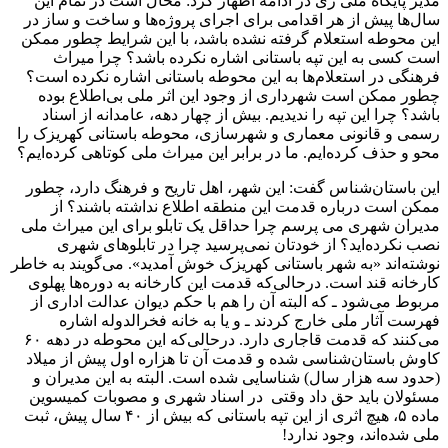
مدیر پایگاه ملی ری در ادامه اظهار کرد: محال است در تمام این
سال‌ها پیش از هر اقدامی برای اجرای پروژه‌ها و ساخت و ساز در
این محوطه استعلام گرفته نشده باشد، با این شرایط چطور ممکن
است کسی به این تپه باستانی اشاره نکرده باشد؟ چرا میراث
فرهنگی در استعلام‌ها به این محوطه باستانی اشاره نکرده است؟
چطور ممکن است شهرداری از وجود این اثر ملی بی‌اطلاع بوده
باشد؟ چرا این تپه را ندیدیم. بیش از چهار دهه، عامدانه از اسناد
رسمی و قانونی معماری و شهرسازی، محوطه باستانی کهریزک را
محو و حذف کرده‌ایم. ما در برابر این میراث ملی کوتاهی کرده‌ایم؟
این باستان‌شناس گفت: این شهر، اهل تاریح و فرهنگ دارد، چطور
ممکن است درباره قدمت این منطقه اطلاع نداشته باشند؟ از
مدیران شهری می پرسم چرا حداقل یک تابلو برای این میراث ملی
نصب نکرده‌اید؟ از خودتان نمی‌پرسید چرا در تابلوهای شهری
نوشته‌اند «به شهر باستانی کهریزک خوش آمدید». می‌گویند به خاطر
کارخانه قند است. درحالی‌که قدمت این کارخانه به دوره‌ها پهلوی
مربوط می‌شود ـ که البته آن را هم با حکم دیوان عدالت اداری از
فهرست آثار ملی خارج کردند ـ و یا به خانه فخرالدوله اشاره
می‌کنند که قدمت قاجاری دارد. درحالی‌که این محوطه در دهه ۶۰
کاوش باستان‌شناسی شده و قدمت آن تا هزاره اول پیش از میلاد
(حدود سه هزار سال) شناسایی شده است. البته به این مدیران و
مسئولان باید حق داد وقتی در اسناد شهری و مصوبات کمیسوین
ماده ۵، هیچ اثری از این تپه باستانی که بیش از ۴۰ سال پیش، ثبت
ملی شده‌اند، وجود ندارد!