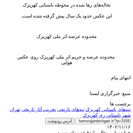
نخاله‌های رها شده در محوطه باستانی کهریزک
این عکس حدود یک سال پیش گرفته شده است.
محدوده عرصه اثر ملی کهریزک
محدوده عرصه و حریم اثر ملی کهریزک روی عکس
هوایی
انتهای پیام
منبع: خبرگزاری ایسنا
برچسب ها
تپه‌های باستانی کهریزک
تپه‌های تاریخی
تخریب آثار تاریخی
تهران
شهر باستانی ری
كهريزك
آدرس رونوشت
۱۴۰۲/۱۱/۱۶
خواندن این مطلب 3 دقیقه زمان میبرد