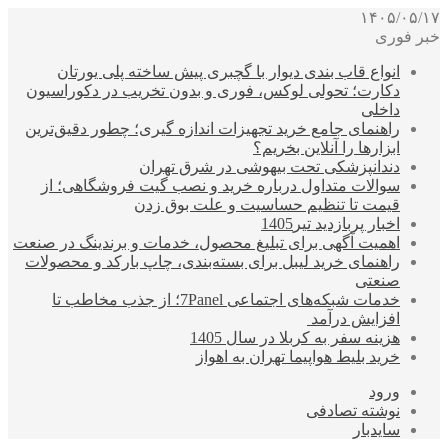
۱۴۰۵/۰۵/۱۷
خبر فوری
انواع قاب بندی دیوار با گچبری پیش ساخته پلی یورتان
دکارت؛ تحولی لوکس، فوری و بدون تخریب در دکوراسیون
داخلی
راهنمای جامع خرید تجهیزات اندازه گیری؛ چطور دقیق‌ترین
ابزارها را آنلاین بخریم؟
دندانپزشکی تحت بیهوشی در شرق تهران
سوالات متداول درباره خرید و نصب گیت فروشگاهی؛ از
قیمت تا تنظیم حساسیت و علت بوق زدن
اخبار پربازدید تیر1405
اهمیت آگهی برای تبلیغ محصول، خدمات و برندینگ در صنعت
راهنمای خرید لیبل برای بسته‌بندی، چاپ بارکد و محصولات
صنعتی
خدمات شبکه‌های اجتماعی 7Panel؛ از جذب مخاطب تا
افزایش درآمد
هزینه سفر به کربلا در سال 1405
خرید بلیط هواپیما تهران به اهواز
ورود
نوشته تصادفی
سایدبار