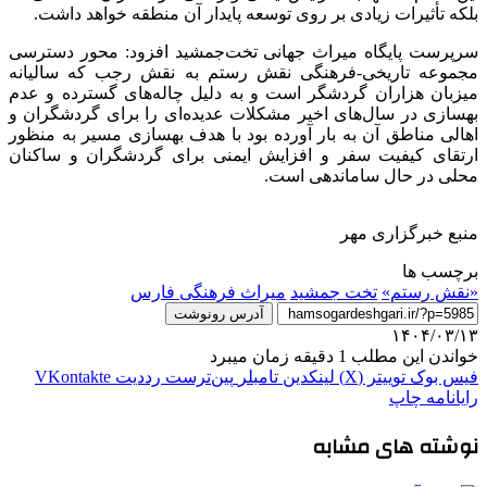
بلکه تأثیرات زیادی بر روی توسعه پایدار آن منطقه خواهد داشت.
سرپرست پایگاه میراث جهانی تخت‌جمشید افزود: محور دسترسی
مجموعه تاریخی-فرهنگی نقش رستم به نقش رجب که سالیانه
میزبان هزاران گردشگر است و به دلیل چاله‌های گسترده و عدم
بهسازی در سال‌های اخیر مشکلات عدیده‌ای را برای گردشگران و
اهالی مناطق آن به بار آورده بود با هدف بهسازی مسیر به منظور
ارتقای کیفیت سفر و افزایش ایمنی برای گردشگران و ساکنان
محلی در حال ساماندهی است.
منبع خبرگزاری مهر
برچسب ها
«نقش رستم»
تخت جمشید
میراث فرهنگی فارس
آدرس رونوشت
۱۴۰۴/۰۳/۱۳
خواندن این مطلب 1 دقیقه زمان میبرد
فیس بوک
توییتر (X)
لینکدین
‫تامبلر
‫پین‌ترست
‫رددیت
‫VKontakte
رایانامه
چاپ
نوشته های مشابه