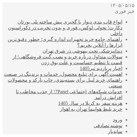
۱۴۰۵/۰۵/۱۵
خبر فوری
انواع قاب بندی دیوار با گچبری پیش ساخته پلی یورتان
دکارت؛ تحولی لوکس، فوری و بدون تخریب در دکوراسیون
داخلی
راهنمای جامع خرید تجهیزات اندازه گیری؛ چطور دقیق‌ترین
ابزارها را آنلاین بخریم؟
دندانپزشکی تحت بیهوشی در شرق تهران
سوالات متداول درباره خرید و نصب گیت فروشگاهی؛ از
قیمت تا تنظیم حساسیت و علت بوق زدن
اخبار پربازدید تیر1405
اهمیت آگهی برای تبلیغ محصول، خدمات و برندینگ در صنعت
راهنمای خرید لیبل برای بسته‌بندی، چاپ بارکد و محصولات
صنعتی
خدمات شبکه‌های اجتماعی 7Panel؛ از جذب مخاطب تا
افزایش درآمد
هزینه سفر به کربلا در سال 1405
خرید بلیط هواپیما تهران به اهواز
ورود
نوشته تصادفی
سایدبار