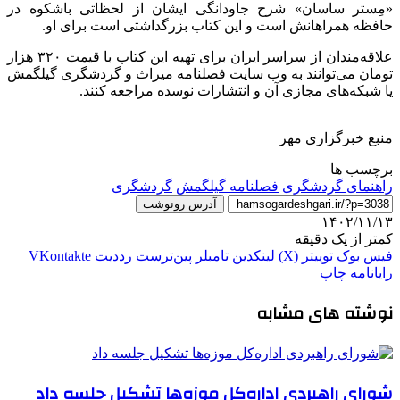
«
مِستر
ساسان» شرح جاودانگی ایشان از لحظاتی باشکوه در
حافظه همراهانش است و این کتاب بزرگداشتی است برای او.
علاقه‌مندان از سراسر ایران برای تهیه این کتاب با قیمت ۳۲۰ هزار
تومان می‌توانند به وب سایت فصلنامه میراث و گردشگری گیلگمش
یا شبکه‌های مجازی آن و انتشارات
نوسده
مراجعه کنند.
منبع خبرگزاری مهر
برچسب ها
راهنمای گردشگری
فصلنامه گیلگمش
گردشگری
آدرس رونوشت
۱۴۰۲/۱۱/۱۳
کمتر از یک دقیقه
فیس بوک
توییتر (X)
لینکدین
‫تامبلر
‫پین‌ترست
‫رددیت
‫VKontakte
رایانامه
چاپ
نوشته های مشابه
شورای راهبردی اداره‌کل موزه‌ها تشکیل جلسه داد