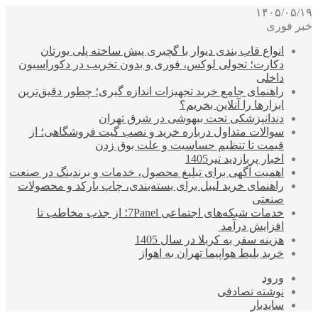
۱۴۰۵/۰۵/۱۹
خبر فوری
انواع قاب بندی دیوار با گچبری پیش ساخته پلی یورتان
دکارت؛ تحولی لوکس، فوری و بدون تخریب در دکوراسیون
داخلی
راهنمای جامع خرید تجهیزات اندازه گیری؛ چطور دقیق‌ترین
ابزارها را آنلاین بخریم؟
دندانپزشکی تحت بیهوشی در شرق تهران
سوالات متداول درباره خرید و نصب گیت فروشگاهی؛ از
قیمت تا تنظیم حساسیت و علت بوق زدن
اخبار پربازدید تیر1405
اهمیت آگهی برای تبلیغ محصول، خدمات و برندینگ در صنعت
راهنمای خرید لیبل برای بسته‌بندی، چاپ بارکد و محصولات
صنعتی
خدمات شبکه‌های اجتماعی 7Panel؛ از جذب مخاطب تا
افزایش درآمد
هزینه سفر به کربلا در سال 1405
خرید بلیط هواپیما تهران به اهواز
ورود
نوشته تصادفی
سایدبار