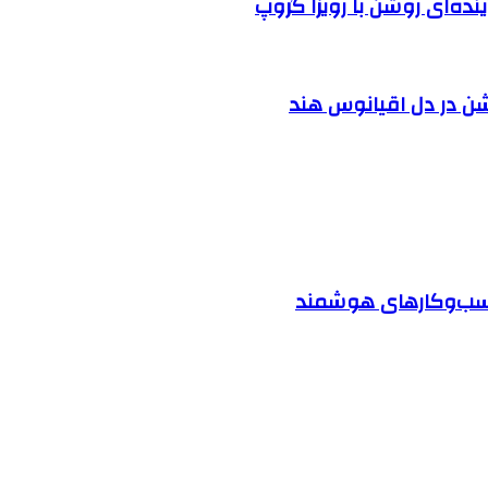
نده‌ای روشن با رویزا گروپ
شن در دل اقیانوس ‌هند
 کسب‌وکارهای هوشمند