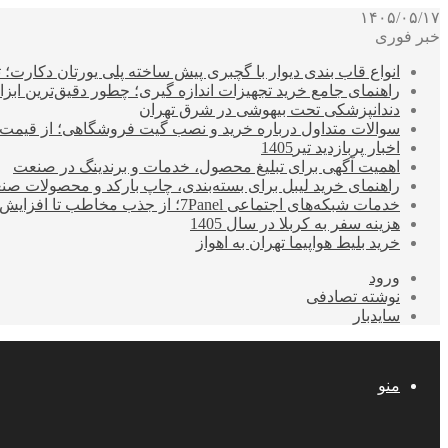
۱۴۰۵/۰۵/۱۷
خبر فوری
انواع قاب بندی دیوار با گچبری پیش ساخته پلی یورتان دکارت
راهنمای جامع خرید تجهیزات اندازه گیری؛ چطور دقیق‌ترین ابزاره
دندانپزشکی تحت بیهوشی در شرق تهران
سوالات متداول درباره خرید و نصب گیت فروشگاهی؛ از قیمت
اخبار پربازدید تیر1405
اهمیت آگهی برای تبلیغ محصول، خدمات و برندینگ در صنعت
راهنمای خرید لیبل برای بسته‌بندی، چاپ بارکد و محصولات صن
خدمات شبکه‌های اجتماعی 7Panel؛ از جذب مخاطب تا افزایش درآمد
هزینه سفر به کربلا در سال 1405
خرید بلیط هواپیما تهران به اهواز
ورود
نوشته تصادفی
سایدبار
منو