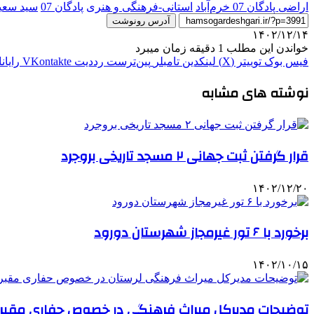
اراضی پادگان 07 خرم‌آباد
استانی-فرهنگی و هنری
پادگان 07
سید سعی
آدرس رونوشت
۱۴۰۲/۱۲/۱۴
خواندن این مطلب 1 دقیقه زمان میبرد
فیس بوک
توییتر (X)
لینکدین
‫تامبلر
‫پین‌ترست
‫رددیت
‫VKontakte
رایان
نوشته های مشابه
قرار گرفتن ثبت جهانی ۲ مسجد تاریخی بروجرد
۱۴۰۲/۱۲/۲۰
برخورد با ۶ تور غیرمجاز شهرستان دورود
۱۴۰۲/۱۰/۱۵
توضیحات مدیرکل میراث فرهنگی در خصوص حفاری مقبره