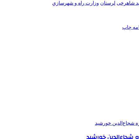
د شاهرخی
لرستان
وزارت راه و شهرسازي
امه
چاپ
 شجاع‌الدین خورشید