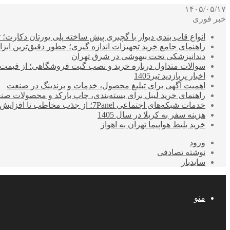
۱۴۰۵/۰۵/۱۷
خبر فوری
انواع قاب بندی دیوار با گچبری پیش ساخته پلی یورتان دکارت
راهنمای جامع خرید تجهیزات اندازه گیری؛ چطور دقیق‌ترین ابزاره
دندانپزشکی تحت بیهوشی در شرق تهران
سوالات متداول درباره خرید و نصب گیت فروشگاهی؛ از قیمت
اخبار پربازدید تیر1405
اهمیت آگهی برای تبلیغ محصول، خدمات و برندینگ در صنعت
راهنمای خرید لیبل برای بسته‌بندی، چاپ بارکد و محصولات صن
خدمات شبکه‌های اجتماعی 7Panel؛ از جذب مخاطب تا افزایش درآمد
هزینه سفر به کربلا در سال 1405
خرید بلیط هواپیما تهران به اهواز
ورود
نوشته تصادفی
سایدبار
منو