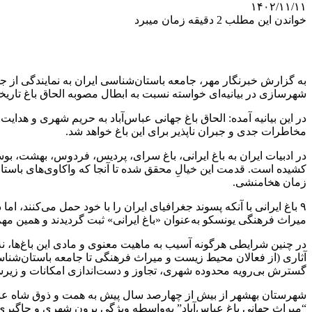
۱۴۰۲/۱۱/۱۱
خواندن این مطلب 2 دقیقه زمان میبرد
به گزارش خبرنگار مهر، جامعه باستان‌شناسی ایران به نمایندگی ا
شهرسازی در بیانیه‌ای خواسته نسبت به ابطال مصوبه الحاق باغ تاریخی
در این بیانیه آمده: الحاق باغ جهانی عباس‌آباد به حریم شهری و هد
مخاطرات جدی و جبران ناپذیر برای این باغ خواهد شد.
در ادبیات ایران به باغ ایرانی، باغ سرای، پردیس، فردوس، بهشت، بوس
کشیده است. قدمت این خیالِ محقق شده تا آنجا که واکاوی‌های باستان
زمان هخامنشی.
میراث فرهنگی یونسکو به‌عنوان «باغ ایرانی» ثبت گردیدند و همین مهم،
در چنین شرایطی هرگونه آسیب به ماهیت معنوی و مادی این باغ‌ها، نه 
آثاری (از فعالان محیط زیست و میراث فرهنگی تا جامعه باستان‌شناسی
گسترش بی‌رویه محدوده شهری، تجاوز و دست‌اندازی امکانات و زیرس
شهرستان بهشهر از بیش از چهارصد سال پیش به همت و ذوق شاه عباس 
“میراث جهانی باغ عباس‌آباد” به‌واسطه ویژگی برون شهری و
جاگیری