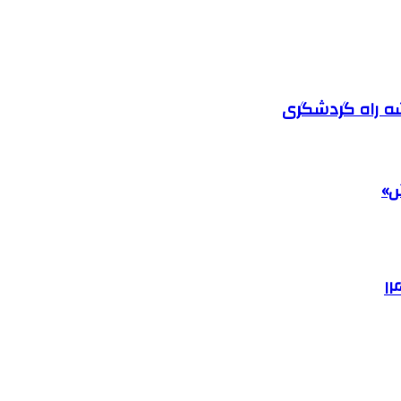
شه راه گردشگری
ش»