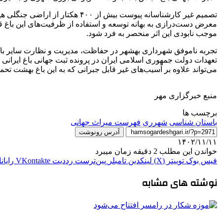
معرض دست‌درازی به بهانه توسعه و استفاده از ظرفیت‌های این باغ قرا
موجب نابودی این اثر منحصر به فرد شود.
تجربه ناموفق شهرداری بهشهر در حفاظت، مدیریت و نظارت سایر باغ‌
تعهدات دولت جمهوری اسلامی ایران در پرونده ثبت جهانی باغ ایرانی 
می‌تواند علاوه بر آسیب‌های غیر قابل جبرانی که به این باغ بهشت تحم
منبع خبرگزاری مهر
برچسب ها
باستان شناسی
شهرری
فهرست میراث جهانی
آدرس رونوشت
۱۴۰۲/۱۱/۱۱
خواندن این مطلب 2 دقیقه زمان میبرد
فیس بوک
توییتر (X)
لینکدین
‫تامبلر
‫پین‌ترست
‫رددیت
‫VKontakte
رایان
نوشته های مشابه