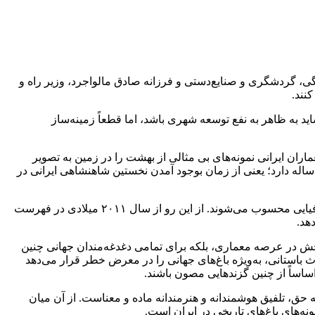
نگی، گردشگری و صنایع‌دستی و فرزانه صادق
مالواجرد
، وزیر راه و
نند.
د به ظاهر به نفع توسعه شهری باشد، اما قطعاً زمینه‌ساز
ران ایرانی نمونه‌های بی مثالی از بهشت را در زمین به تصویر
اله دارد؛ یعنی از زمان
بوجود
آمدن نخستین شاهنشاهی ایرانی در
۹ باغ ایرانی با آنکه پسوند جغرافیای ایران را با خود حمل می‌کنند، اما در واقع دستاورد تحقق خیال بشری بدون در نظر گرفتن قلمروی جغرافیایی محسوب می‌شوند. از این رو از سال ۲۰۱۱ میلادی در فهرست
هد.
 بخش در عرصه معماری، بلکه برای تمامی دغدغه‌مندان جهانی چنین
 باستانی، به‌ویژه باغ‌های جهانی را در معرض خطر قرار می‌دهد
ساً از چنین گزندهایی مصون باشند.
، تلفیق هوشمندانه و هنرمندانه ماده و معناست. از آن میان
ه‌های باغ‌های تاریخی در ایران است.