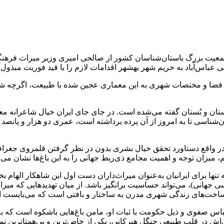
ز جمعیت بزرگ باستان‌شناسان کشور از صالحی امیری وزیر میراث فره
 عباس‌آباد به حریم شهر بهشهر اقدامات لازم را با قید فوریت مبذول ک
ایت فضا و مختصات شهری به این معماری عجین شده با طبیعت، اگرچه شای
تان و بُستان گفته می‌شده است. در جای جای ایران خیال شاعرانه معما
‌شناسی تا به امروز از آن پرده برداشته است، عمری دو هزار و پانصد س
 میزان توجه و اهمیت مجامع ذی‌ربط جهانی را به این باغ‌ها نشان می‌د
تنها برای ایرانیان به‌عنوان میراث‌داران دست اول این شاهکار الهام
 جهانی)، می‌تواند حساسیت برانگیز باشد. از میان تهدیدهایی که میراث
اخت‌های زندگی شهری مدرن به ساختار و بافتی است که می‌بایست اسا
صفوی و ذیل حکومت با ثبات او، مامن باغ‌هایی باشکوه است که به حق
‌اش
در قلب طبیعی جنگل هیرکانی، یکی از خاص‌ترین و بی‌همتاترین نمون