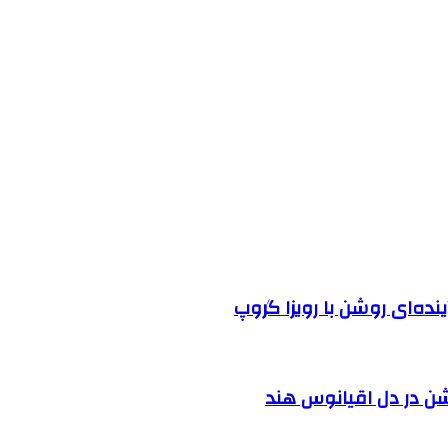
نده‌ای روشن با رویزا گروپ
شن در دل اقیانوس ‌هند