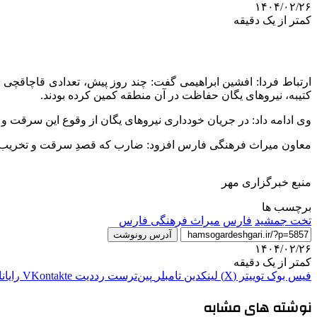
۱۴۰۴/۰۲/۲۶
کمتر از یک دقیقه
ارتباط فردا: افشین ابراهیمی گفت: چند روز پیش، تعدادی قاچاقچی
کتیبه، نیروهای یگان حفاظت در آن منطقه کمین کرده بودند.
وی ادامه داد: در جریان خودداری نیروهای یگان از وقوع این سرقت و 
معاون میراث فرهنگی فارس افزود: ضارب که قصدِ سرقت و تخریب کتی
منبع خبرگزاری مهر
برچسب ها
تخت جمشید
فارس
میراث فرهنگی فارس
آدرس رونوشت
۱۴۰۴/۰۲/۲۶
کمتر از یک دقیقه
فیس بوک
توییتر (X)
لینکدین
‫تامبلر
‫پین‌ترست
‫رددیت
‫VKontakte
رایان
نوشته های مشابه