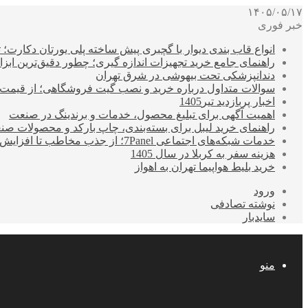
۱۴۰۵/۰۵/۱۷
خبر فوری
انواع قاب بندی دیوار با گچبری پیش ساخته پلی یورتان دکارت
راهنمای جامع خرید تجهیزات اندازه گیری؛ چطور دقیق‌ترین ابزاره
دندانپزشکی تحت بیهوشی در شرق تهران
سوالات متداول درباره خرید و نصب گیت فروشگاهی؛ از قیمت
اخبار پربازدید تیر1405
اهمیت آگهی برای تبلیغ محصول، خدمات و برندینگ در صنعت
راهنمای خرید لیبل برای بسته‌بندی، چاپ بارکد و محصولات صن
خدمات شبکه‌های اجتماعی 7Panel؛ از جذب مخاطب تا افزایش درآمد
هزینه سفر به کربلا در سال 1405
خرید بلیط هواپیما تهران به اهواز
ورود
نوشته تصادفی
سایدبار
منو