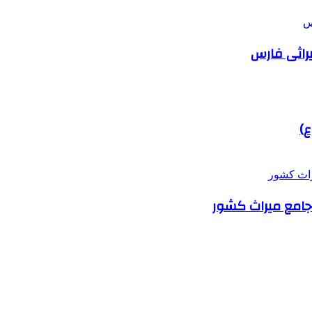
یراثی فارس
ع)