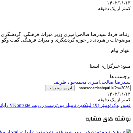
۱۴۰۲/۱۱/۱۳
کمتر از یک دقیقه
ارتباط فردا: سیدرضا صالحی‌امیری وزیر میراث فرهنگی، گردشگری 
موضوعات راهبردی در حوزه گردشگری و میراث‌ فرهنگی گفت وگو و ر
انتهای پیام
منبع: خبرگزاری ایسنا
برچسب ها
سیدرضا صالحی‌امیری
محمدجواد ظريف
آدرس رونوشت
۱۴۰۲/۱۱/۱۳
کمتر از یک دقیقه
فیس بوک
توییتر (X)
لینکدین
‫تامبلر
‫پین‌ترست
‫رددیت
‫VKontakte
رایان
نوشته های مشابه