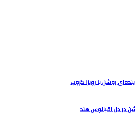
نده‌ای روشن با رویزا گروپ
شن در دل اقیانوس ‌هند