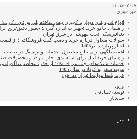
۱۴۰۵/۰۵/۱۷
خبر فوری
انواع قاب بندی دیوار با گچبری پیش ساخته پلی یورتان دکارت
راهنمای جامع خرید تجهیزات اندازه گیری؛ چطور دقیق‌ترین ابزاره
دندانپزشکی تحت بیهوشی در شرق تهران
سوالات متداول درباره خرید و نصب گیت فروشگاهی؛ از قیمت
اخبار پربازدید تیر1405
اهمیت آگهی برای تبلیغ محصول، خدمات و برندینگ در صنعت
راهنمای خرید لیبل برای بسته‌بندی، چاپ بارکد و محصولات صن
خدمات شبکه‌های اجتماعی 7Panel؛ از جذب مخاطب تا افزایش درآمد
هزینه سفر به کربلا در سال 1405
خرید بلیط هواپیما تهران به اهواز
ورود
نوشته تصادفی
سایدبار
منو