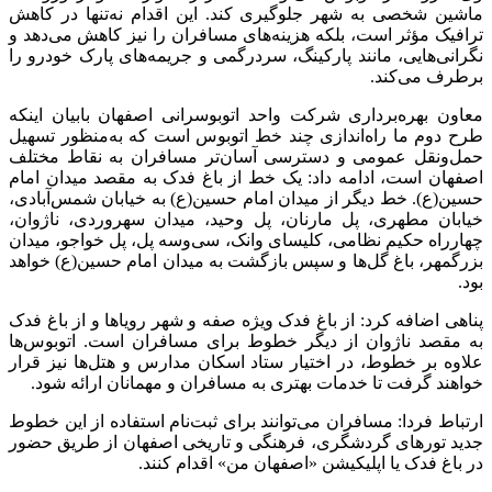
ماشین شخصی به شهر جلوگیری کند. این اقدام نه‌تنها در کاهش
ترافیک مؤثر است، بلکه هزینه‌های مسافران را نیز کاهش می‌دهد و
نگرانی‌هایی، مانند پارکینگ، سردرگمی و جریمه‌های پارک خودرو را
برطرف می‌کند.
معاون بهره‌برداری شرکت واحد اتوبوسرانی اصفهان بابیان اینکه
طرح دوم ما راه‌اندازی چند خط اتوبوس است که به‌منظور تسهیل
حمل‌ونقل عمومی و دسترسی آسان‌تر مسافران به نقاط مختلف
اصفهان است، ادامه داد: یک خط از باغ فدک به مقصد میدان امام
حسین(ع). خط دیگر از میدان امام حسین(ع) به خیابان شمس‌آبادی،
خیابان مطهری، پل مارنان، پل وحید، میدان سهروردی، ناژوان،
چهارراه حکیم نظامی، کلیسای وانک، سی‌وسه پل، پل خواجو، میدان
بزرگمهر، باغ گل‌ها و سپس بازگشت به میدان امام حسین(ع) خواهد
بود.
پناهی اضافه کرد: از باغ فدک ویژه صفه و شهر رویاها و از باغ فدک
به مقصد ناژوان از دیگر خطوط برای مسافران است. اتوبوس‌ها
علاوه بر خطوط، در اختیار ستاد اسکان مدارس و هتل‌ها نیز قرار
خواهند گرفت تا خدمات بهتری به مسافران و مهمانان ارائه شود.
ارتباط فردا: مسافران می‌توانند برای ثبت‌نام استفاده از این خطوط
جدید تورهای گردشگری، فرهنگی و تاریخی اصفهان از طریق حضور
در باغ فدک یا اپلیکیشن «اصفهان من» اقدام کنند.