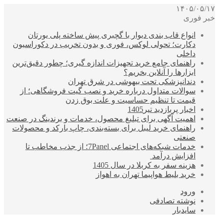
۱۴۰۵/۰۵/۱۷
خبر فوری
انواع قاب بندی دیوار با گچبری پیش ساخته پلی یورتان
دکارت؛ تحولی لوکس، فوری و بدون تخریب در دکوراسیون
داخلی
راهنمای جامع خرید تجهیزات اندازه گیری؛ چطور دقیق‌ترین
ابزارها را آنلاین بخریم؟
دندانپزشکی تحت بیهوشی در شرق تهران
سوالات متداول درباره خرید و نصب گیت فروشگاهی؛ از
قیمت تا تنظیم حساسیت و علت بوق زدن
اخبار پربازدید تیر1405
اهمیت آگهی برای تبلیغ محصول، خدمات و برندینگ در صنعت
راهنمای خرید لیبل برای بسته‌بندی، چاپ بارکد و محصولات
صنعتی
خدمات شبکه‌های اجتماعی 7Panel؛ از جذب مخاطب تا
افزایش درآمد
هزینه سفر به کربلا در سال 1405
خرید بلیط هواپیما تهران به اهواز
ورود
نوشته تصادفی
سایدبار