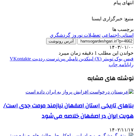
انتهای پیام
منبع: خبرگزاری ایسنا
برچسب ها
استانی-اجتماعی
تعطیلات نوروز
گردشگري
آدرس رونوشت
۱۴۰۳/۰۱/۰۰
خواندن این مطلب 1 دقیقه زمان میبرد
فیس بوک
توییتر (X)
لینکدین
‫تامبلر
‫پین‌ترست
‫رددیت
‫VKontakte
رایانامه
چاپ
نوشته های مشابه
بناهای تاریخی استان اصفهان نیازمند مرمت جدی است/
هویت ایران در اصفهان خلاصه می‌شود
۱۴۰۲/۱۱/۱۷