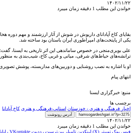
۱۴۰۲/۱۱/۲۲
خواندن این مطلب 1 دقیقه زمان میبرد
یکی از پایتخت‌های امپراطوری ایران باستان بود ساخته شد.
علی بویری‌منجی در خصوص ساماندهی این اثر تاریخی به ایسنا، گف
ترانشه‌های حیاط‌های شرقی، میانی و غربی کاخ، شیب‌بندی به منظور 
او با اشاره به نصب روشنایی و دوربین‌های مداربسته، پوشش تصویری و پ
انتهای پیام
منبع: خبرگزاری ایسنا
برچسب ها
اخبار فرهنگی و هنری - خوزستان
استانی-فرهنگی و هنری
کاخ آپادانا
آدرس رونوشت
۱۴۰۲/۱۱/۲۲
خواندن این مطلب 1 دقیقه زمان میبرد
فیس بوک
توییتر (X)
لینکدین
‫تامبلر
‫پین‌ترست
‫رددیت
‫VKontakte
رایان