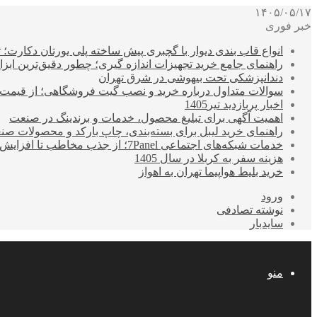
۱۴۰۵/۰۵/۱۷
خبر فوری
انواع قاب بندی دیوار با گچبری پیش ساخته پلی یورتان دکارت
راهنمای جامع خرید تجهیزات اندازه گیری؛ چطور دقیق‌ترین ابزاره
دندانپزشکی تحت بیهوشی در شرق تهران
سوالات متداول درباره خرید و نصب گیت فروشگاهی؛ از قیمت
اخبار پربازدید تیر1405
اهمیت آگهی برای تبلیغ محصول، خدمات و برندینگ در صنعت
راهنمای خرید لیبل برای بسته‌بندی، چاپ بارکد و محصولات صن
خدمات شبکه‌های اجتماعی 7Panel؛ از جذب مخاطب تا افزایش درآمد
هزینه سفر به کربلا در سال 1405
خرید بلیط هواپیما تهران به اهواز
ورود
نوشته تصادفی
سایدبار
منو