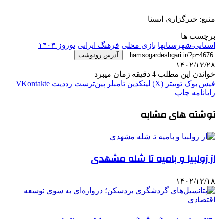
منبع: خبرگزاری ایسنا
برچسب ها
استانی-شهرستانها
بازی محلی
فرهنگ ایرانی
نوروز ۱۴۰۴
آدرس رونوشت
۱۴۰۲/۱۲/۲۸
خواندن این مطلب 4 دقیقه زمان میبرد
فیس بوک
توییتر (X)
لینکدین
‫تامبلر
‫پین‌ترست
‫رددیت
‫VKontakte
رایانامه
چاپ
نوشته های مشابه
از زولبیا و بامیه تا شله مشهدی
۱۴۰۲/۱۲/۱۸