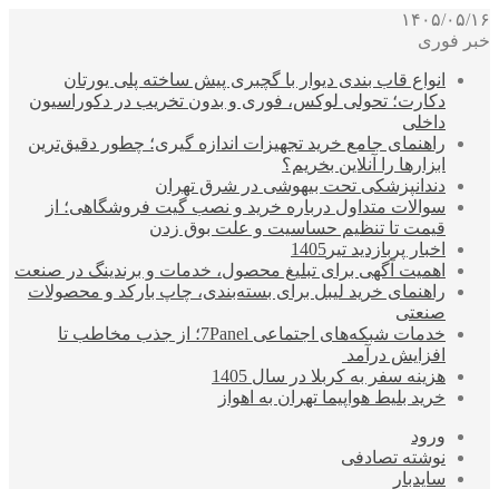
۱۴۰۵/۰۵/۱۶
خبر فوری
انواع قاب بندی دیوار با گچبری پیش ساخته پلی یورتان
دکارت؛ تحولی لوکس، فوری و بدون تخریب در دکوراسیون
داخلی
راهنمای جامع خرید تجهیزات اندازه گیری؛ چطور دقیق‌ترین
ابزارها را آنلاین بخریم؟
دندانپزشکی تحت بیهوشی در شرق تهران
سوالات متداول درباره خرید و نصب گیت فروشگاهی؛ از
قیمت تا تنظیم حساسیت و علت بوق زدن
اخبار پربازدید تیر1405
اهمیت آگهی برای تبلیغ محصول، خدمات و برندینگ در صنعت
راهنمای خرید لیبل برای بسته‌بندی، چاپ بارکد و محصولات
صنعتی
خدمات شبکه‌های اجتماعی 7Panel؛ از جذب مخاطب تا
افزایش درآمد
هزینه سفر به کربلا در سال 1405
خرید بلیط هواپیما تهران به اهواز
ورود
نوشته تصادفی
سایدبار