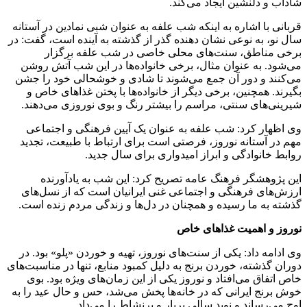
شاداب و دلنشین ایجاد می‌کند.
قربانی با اشاره به اینکه شب علفه به عنوان شبی نمادین در آستانه
سال نو، به نوعی نشان ‌دهنده گذر از گذشته به آینده است، گفت: در
برخی مناطق، سنت‌های محلی خاصی در شب علفه برگزار
می‌شود. به عنوان مثال، برخی خانواده‌ها در این شب آتش روشن
می‌کنند و دور آن جمع می‌شوند تا شادی و خوشحالی خود را جشن
بگیرند. همچنین، برخی دیگر از خانواده‌ها با پختن غذاهای خاص و
شیرینی‌های سنتی، مراسم را بیشتر رنگ و بوی نوروزی می‌دهند.
وی اظهار کرد: شب علفه به عنوان یک آیین فرهنگی و اجتماعی
مهم در آستانه نوروز، فرصتی است برای ارتباط با طبیعت، تجدید
روابط خانوادگی و ابراز امیدواری برای سال جدید.
این پژوهشگر فرهنگ عامه تصریح کرد: این شب به یادآورنده
ارزش‌های فرهنگی و اجتماعی غنی ایرانیان است که از نسل‌های
گذشته به ما رسیده و همچنان در دل‌ها و زندگی مردم زنده است.
نوروز و اهمیت غذاهای خاص
وی ادامه داد: یکی از سنت‌های نوروز، تهیه و خوردن «پلو» بود. در
دوران گذشته، خوردن برنج به دلیل کمبود منابع، تنها در مناسبت‌های
خاص اتفاق می‌افتاد و نوروز یکی از این زمان‌های ویژه بود. بوی
خوش برنج ایرانی که در خانه‌ها پخش می‌شد، حس و حال عید را به
اوج می‌رساند و نوید سالی پربار و پرنشاط را می‌داد.