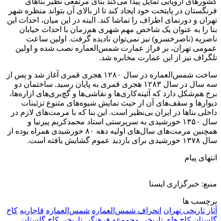
کشورهای اروپایی تمایل پیدا می‌کند بنای مرتفعی نظیر بناهای
فرنگستان در پایتخت خود ایجاد کند تا از بالای آن بتواند منظره شهر
تهران و دورنمای اطراف را تماشا کند. البته در این میان، احداث این
بنا را به عنوان یک شاخص مهم شهری هم‌زمان با احداث خیابان
ناصریه (ناصرخسرو) نیز نمی‌توان نادیده گرفت. اولین ساعت
عمومی تهران، بر فراز عمارت شمس‌العماره نصب شده و اولین
تلگراف نیز از این عمارت مخابره شد.
ساخت شمس‌العماره در سال ۱۲۸۰ هجری قمری آغاز شد و پس از
سه سال در سال ۱۲۸۳ هجری قمری به پایان رسید. ساختمان دو
برج هم‌شکل دارد که آئینه‌کاری‌ها و نقاشی‌ها و گچ‌بری‌های ازاره‌ها،
دیوارها و سقف‌های آن از حیث نمایش شیوه‌های متنوع تزئینات
داخلی بناها در ایران بی‌نظیر است. این بنا که با مرمت‌های لازم در
سال ۱۳۵۰ خورشیدی به سرپرستی استاد محمدکریم پیرنیا و
همچنین مرمت‌های سال‌های اولیه دهه ۸۰ خورشیدی همراه بوده از
سال ۱۳۷۸ خورشیدی برای بازدید عموم گشایش یافته است.
انتهای پیام
منبع: خبرگزاری ایسنا
برچسب ها
آثار تاریخی تهران
انحراف شمس‌العماره
شمس‌العماره
قاجاريه
كاخ
گلستان
کاخ های تاریخی
مجموعه فرهنگی تاریخی کاخ گلستان