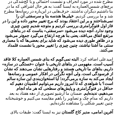
مطرح شده در مورد انحراف و نشست احتمالی و یا کج‌شدگی در
برج‌های شمس‌العماره به ایسنا گفت: به هر حال اشرافی که ما در
بنا داشتیم دیگران نداشتند. حرف‌هایی در این‌باره در رسانه‌ها مطرح
شد و ما بررسی کردیم.
خیلی‌ها هندسه بنا و سرسفتی آن را
نمی‌شناختند و بر این اعتقاد بودند که برج تغییر محور داده و این را در
فاز اول فتوگرامتری بررسی کردیم و متوجه شدیم چنین چیزی
وجود ندارد. آنچه دیده می‌شود «سرسفتی» بناست که در بناهای
مرتفع اتفاق می‌افتد، یعنی بنا هرچه ارتفاع می‌گیرد جمع‌تر می‌شود
و در ظاهر طوری دیده می‌شود که شاید برای بعضی‌ها که با معماری
سنتی ما آشنا نباشند، چنین چیزی را تغییر محور یا نشست قلمداد
می‌کنند.
امیدعلی اضافه کرد:
البته نمی‌گویم که بنای شمس العماره کلا فاقد
آسیب است. مفهومی در بناهای تاریخی با عنوان «خستگی در سازه»
داریم. بناهای ما تاریخی هستند و رفتارهایی نشان می‌دهند که نشان
از فرسودگی است. ولی آنچه نگرانی در افکار عمومی و رسانه‌ها
ایجاد می‌کند به سازه برمی‌گردد؛ آیا استخوان‌بندی این سازه سالم
است؟ با شواهدی که تا امروز داریم می‌توانیم اطمینان دهیم که
حداقل در فتوگرامتری و پایش‌های سطحی که هر ماه انجام
می‌دهیم، ندیده‌ایم
. ضمنان ما آرشیو تصویری از دهه هفتاد به بعد
داریم که مدام چک و تصاویر را باهم مقایسه می‌کنیم و خوشبختانه
چنین تغییر شکلی را مشاهده نکرده‌ایم.
آفرین امامی، مدیر کاخ گلستان
نیز به ایسنا گفت: طبقات بالای