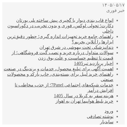
۱۴۰۵/۰۵/۱۷
خبر فوری
انواع قاب بندی دیوار با گچبری پیش ساخته پلی یورتان
دکارت؛ تحولی لوکس، فوری و بدون تخریب در دکوراسیون
داخلی
راهنمای جامع خرید تجهیزات اندازه گیری؛ چطور دقیق‌ترین
ابزارها را آنلاین بخریم؟
دندانپزشکی تحت بیهوشی در شرق تهران
سوالات متداول درباره خرید و نصب گیت فروشگاهی؛ از
قیمت تا تنظیم حساسیت و علت بوق زدن
اخبار پربازدید تیر1405
اهمیت آگهی برای تبلیغ محصول، خدمات و برندینگ در صنعت
راهنمای خرید لیبل برای بسته‌بندی، چاپ بارکد و محصولات
صنعتی
خدمات شبکه‌های اجتماعی 7Panel؛ از جذب مخاطب تا
افزایش درآمد
هزینه سفر به کربلا در سال 1405
خرید بلیط هواپیما تهران به اهواز
ورود
نوشته تصادفی
سایدبار