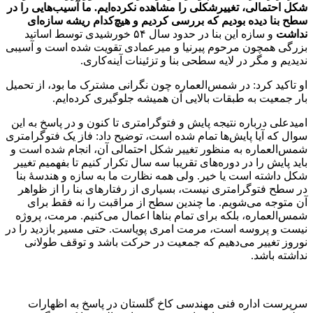
شکل احتمالی، تغییرشکلی را مشاهده نکرده‌ایم. ما آسیب‌هایی را در
سطح بنا دیده بودیم که بررسی کردیم و هیچ‌کدام ریشه سازه‌ای
نداشت
و سازه این بنا در حدود سال ۵۴ خورشیدی توسط اساتید
بزرگی همچون مرحوم پیرنیا و میرعمادی تقویت شده است و آسیبی
ندیدیم و مگر در لایه سطحی بنا و تزئینات آینه‌کاری.
او تاکید کرد: در شمس‌العماره چون نگرانی مشترک ما بود، از تحمیل
بار جمعیت به طبقات بالایی آن همیشه جلوگیری کرده‌ایم.
امیدعلی درباره نتیجه پایش و فتوگرامتری تا کنون و در پاسخ به این
سوال که آیا پایش‌ها تمام شده است، توضیح داد: فاز یک فتوگرامتری
شمس‌العماره به منظور تغییر شکل احتمالی آن، انجام شده است و
باید پایش را در دوره‌های تقریبا سه سال تکرار کنیم تا بفهمیم تغییر
شکل داشته است یا خیر. ولی همه نظارت ما به سازه و هندسۀ بنا
در سطح فتوگرامتری نیست، بسیاری از رفتارهای بنا را از ظواهر
آن متوجه می‌شویم. ما چندین سطح از مراقبت را نه فقط برای
شمس‌العماره، بلکه برای تمام بناها اعمال می‌کنیم. مرمت، پروژه
نیست و پروسه است، مرمت امری پویاست. حتی مسیر بازدید را در
نوروز تغییر می‌دهیم که جمعیت در حرکت باشد و توقف طولانی
نداشته باشد. ‌
سرپرست اداره فنی مهندسی کاخ گلستان در پاسخ به اظهارات