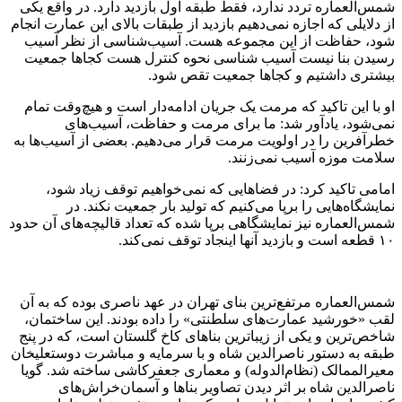
شمس‌العماره تردد ندارد، فقط طبقه اول بازدید دارد. در واقع یکی
از دلایلی که اجازه نمی‌دهیم بازدید از طبقات بالای این عمارت انجام
شود، حفاظت از این مجموعه هست. آسیب‌شناسی از نظر آسیب
رسیدن بنا نیست آسیب شناسی نحوه کنترل هست کجاها جمعیت
بیشتری داشتیم و کجاها جمعیت تقص شود.
او با این تاکید که مرمت یک جریان ادامه‌دار است و هیچ‌وقت تمام
نمی‌شود، یادآور شد: ما برای مرمت و حفاظت، آسیب‌های
خطرآفرین را در اولویت مرمت قرار می‌دهیم. بعضی از آسیب‌ها به
سلامت موزه آسیب نمی‌زنند.
امامی تاکید کرد: در فضاهایی که نمی‌خواهیم توقف زیاد شود،
نمایشگاه‌هایی را برپا می‌کنیم که تولید بار جمعیت نکند. در
شمس‌العماره نیز نمایشگاهی برپا شده که تعداد قالیچه‌های آن حدود
۱۰ قطعه است و بازدید آنها اینجاد توقف نمی‌کند.
شمس‌العماره مرتفع‌ترین بنای تهران در عهد ناصری بوده که به آن
لقب «خورشید عمارت‌های سلطنتی» را داده بودند. این ساختمان،
شاخص‌ترین و یکی از زیباترین بناهای کاخ گلستان است، که در پنج
طبقه به دستور ناصرالدین شاه و با سرمایه و مباشرت دوستعلیخان
معیرالممالک (نظام‌الدوله) و معماری جعفرکاشی ساخته شد. گویا
ناصرالدین شاه بر اثر دیدن تصاویر بناها و آسمان‌خراش‌های