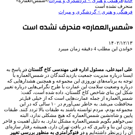
خانه
/
فرهنگی و هنری > گردشگری و میراث
/
«شمس‌العماره»
منحرف نشده است
فرهنگی و هنری > گردشگری و میراث
«شمس‌العماره» منحرف نشده است
۱۴۰۲/۱۲/۱۳
خواندن این مطلب 4 دقیقه زمان میبرد
علی امیدعلی، مسئول اداره فنی مهندسی کاخ گلستان در
پاسخ به
ایسنا درباره مدیریت جمعیت بازدیدکنندگان در شمس‌العماره با
توجه به برنامه‌های نوروزی این مجموعه و همچنین هشدارهایی که
درباره وضعیت سلامت این عمارت با طرح نگرانی‌هایی درباره تغییر
شکل این بنای شاخص کاخ گلستان، داده شده است، گفت:
شمس‌العماره از جمله عمارت‌هایی است که از خیلی قبل‌تر
محافظت می‌شد. به خاطر نمی‌آورم در ۱۰ سالی که در این
مجموعه بودم، مردم توانسته باشند به طبقات بالا تردد کنند. طبقات
پایین و شاه‌نشین شمس‌العماره که هیچ مشکلی ندارد، البته
نمی‌خواهم بگویم شمس‌العماره مشکل ندارد. به دلیل اهمیت و فاخر
بودن این بنا و تاثیری که در بافت تهران دارد، همیشه رفتار سازه‌ای
آن را زیرنظر داشته‌ایم و
در فتوگرامتری به منظور بررسی تغییر