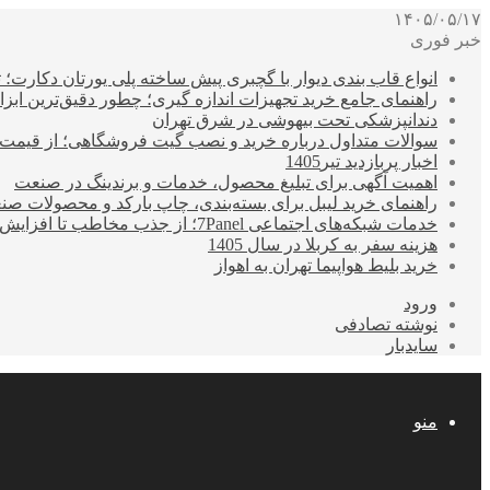
۱۴۰۵/۰۵/۱۷
خبر فوری
انواع قاب بندی دیوار با گچبری پیش ساخته پلی یورتان دکارت
راهنمای جامع خرید تجهیزات اندازه گیری؛ چطور دقیق‌ترین ابزاره
دندانپزشکی تحت بیهوشی در شرق تهران
سوالات متداول درباره خرید و نصب گیت فروشگاهی؛ از قیمت
اخبار پربازدید تیر1405
اهمیت آگهی برای تبلیغ محصول، خدمات و برندینگ در صنعت
راهنمای خرید لیبل برای بسته‌بندی، چاپ بارکد و محصولات صن
خدمات شبکه‌های اجتماعی 7Panel؛ از جذب مخاطب تا افزایش درآمد
هزینه سفر به کربلا در سال 1405
خرید بلیط هواپیما تهران به اهواز
ورود
نوشته تصادفی
سایدبار
منو