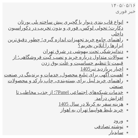
۱۴۰۵/۰۵/۱۶
خبر فوری
انواع قاب بندی دیوار با گچبری پیش ساخته پلی یورتان
دکارت؛ تحولی لوکس، فوری و بدون تخریب در دکوراسیون
داخلی
راهنمای جامع خرید تجهیزات اندازه گیری؛ چطور دقیق‌ترین
ابزارها را آنلاین بخریم؟
دندانپزشکی تحت بیهوشی در شرق تهران
سوالات متداول درباره خرید و نصب گیت فروشگاهی؛ از
قیمت تا تنظیم حساسیت و علت بوق زدن
اخبار پربازدید تیر1405
اهمیت آگهی برای تبلیغ محصول، خدمات و برندینگ در صنعت
راهنمای خرید لیبل برای بسته‌بندی، چاپ بارکد و محصولات
صنعتی
خدمات شبکه‌های اجتماعی 7Panel؛ از جذب مخاطب تا
افزایش درآمد
هزینه سفر به کربلا در سال 1405
خرید بلیط هواپیما تهران به اهواز
ورود
نوشته تصادفی
سایدبار