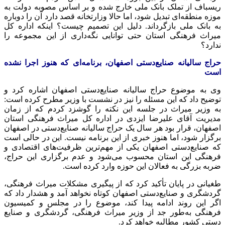
ریسباف
از تملک بانک ملی خارج شده و بر اساس مصوبه دولت به
موزه منطقه‌ای تبدیل شود، اما حالا وزارتخانه قصد دارد آن را دوباره
به بانک ملی بازگرداند. دلیل این تصمیم چیست؟ اینکه اداره کل
میراث فرهنگی استان حتی توانایی نگه‌داری از این مجموعه را
ندارد؟
حراج سالیانه صنایع‌دستی اصفهان، برنامه‌ای که هنوز اجرا نشده
است
وی به موضوع حراج سالیانه صنایع‌دستی اصفهان اشاره کرد و
توضیح داد که این مسئله را نیز در نشست با وزیر مطرح کرده است:
به وزیر میراث در جلسه این نکته را گوشزد کردم که از زمان
مدیریت آقای علیرضا ایزدی در اداره کل میراث فرهنگی استان
اصفهان، قرار بود هر سال یک حراج سالیانه صنایع‌دستی در اصفهان
برگزار شود، اما هنوز خبری از این برنامه نیست. این در حالی است
که صنایع‌دستی اصفهان یکی از مهم‌ترین ظرفیت‌های اقتصادی و
فرهنگی این استان محسوب می‌شود و عدم برگزاری این حراج،
ضربه بزرگی به فعالان این حوزه وارد کرده است.
طغیانی در پایان تأکید کرد که از پیگیری مشکلات میراث فرهنگی،
گردشگری و صنایع‌دستی اصفهان کوتاه نخواهد آمد و هشدار داد که
اگر این روند ادامه پیدا کند، موضوع را در مجلس و کمیسیون
فرهنگی به‌طور جد از وزیر میراث فرهنگی، گردشگری و صنایع
دستی کشور مطالبه خواهد کرد.