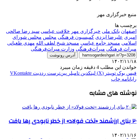
منبع خبرگزاری مهر
برچسب ها
اصفهان
بانک ملی
خبرگزاری مهر
خلافت عباسی
سید رضا صالحی
امیری
علیرضا ایزدی
کمیسیون فرهنگی
مجلس
مجلس شورای
اسلامی
مسجد جامع عباسی
مسجد شیخ لطف الله
مهدی طغیانی
میراث فرهنگی
میراث‌فرهنگی
وزارت میراث‌فرهنگی
آدرس رونوشت
۱۴۰۲/۱۱/۱۸
خواندن این مطلب 4 دقیقه زمان میبرد
فیس بوک
توییتر (X)
لینکدین
‫تامبلر
‫پین‌ترست
‫رددیت
‫VKontakte
رایانامه
چاپ
نوشته های مشابه
۲۰ بنای ارزشمند «تخت فولاد» از خطر نابودی رها یافت
۱۴۰۲/۱۱/۱۶