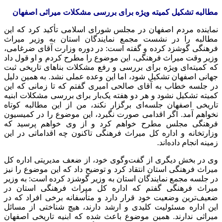
مطالبه تشکیل کمیته ویژه برای بررسی مشکلات میراثی اصفهان
نماینده مردم اصفهان در مجلس شورای اسلامی تأکید کرد که این
مطالبه را در نشست مجمع نمایندگان استان به وزیر میراث
فرهنگی گوشزد کرده و گفته است: در دوره وزارت آقای ضرغامی،
وزیر وقت میراث فرهنگی، این موضوع را مطرح کردم و او قول داد
که کمیته‌ای ویژه برای بررسی و رفع مشکلات بناهای تاریخی ثبت
جهانی اصفهان تشکیل شود، اما این وعده عملی نشد. به همین دلیل
در جلسه خطاب به آقای صالحی امیری گفتم که تا زمانی که این
کمیته تشکیل نشود و هر دو هفته یک‌بار برای بررسی مشکلات ابنیه
تاریخی اصفهان جلسه‌ای برگزار نکند، من از این مطالبه کوتاه
نخواهم آمد. اگر اقدامی صورت نگیرد، این موضوع را در کمیسیون
فرهنگی مجلس مطرح خواهم کرد و از وی خواهم پرسید که
وزارتخانه و اداره کل میراث فرهنگی تاکنون چه اقداماتی در این
زمینه انجام داده‌اند.
وی در بخش دیگری از گفت‌وگوی خود، از ضعف مدیریتی اداره کل
میراث فرهنگی استان انتقاد کرد و توضیح داد که این موضوع را نیز
در جلسه مجمع نمایندگان استان به وزیر گوشزد کرده است: به وزیر
میراث فرهنگی گفتم که اداره کل میراث فرهنگی استان در
ضعیف‌ترین وضعیت خود قرار دارد و متأسفانه برخی افراد که در
این اداره مسئولیت کلیدی و ارشد دارند، هیچ شناختی از مسائل
میراثی ندارند. همین موضوع باعث شده که ابنیه تاریخی اصفهان