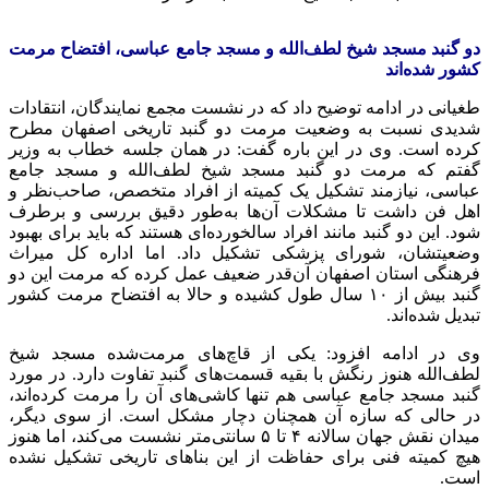
دو گنبد مسجد شیخ لطف‌الله و مسجد جامع عباسی، افتضاح مرمت
کشور شده‌اند
طغیانی در ادامه توضیح داد که در نشست مجمع نمایندگان، انتقادات
شدیدی نسبت به وضعیت مرمت دو گنبد تاریخی اصفهان مطرح
کرده است. وی در این
باره
گفت: در همان جلسه خطاب به وزیر
گفتم که مرمت دو گنبد مسجد شیخ لطف‌الله و مسجد جامع
عباسی، نیازمند تشکیل یک کمیته از افراد متخصص، صاحب‌نظر و
اهل فن داشت تا مشکلات آن‌ها به‌طور دقیق بررسی و برطرف
شود. این دو گنبد مانند افراد سالخورده‌ای هستند که باید برای بهبود
وضعیتشان، شورای پزشکی تشکیل داد. اما اداره کل میراث
فرهنگی استان اصفهان آن‌قدر ضعیف عمل کرده که مرمت این دو
گنبد بیش از ۱۰ سال طول کشیده و حالا به افتضاح مرمت کشور
تبدیل شده‌اند.
وی در ادامه افزود: یکی از قاچ‌های مرمت‌شده مسجد شیخ
لطف‌الله هنوز رنگش با بقیه قسمت‌های گنبد تفاوت دارد. در مورد
گنبد مسجد جامع عباسی هم تنها کاشی‌های آن را مرمت کرده‌اند،
در حالی که سازه آن همچنان دچار مشکل است. از سوی دیگر،
میدان نقش جهان سالانه ۴ تا ۵ سانتی‌متر نشست می‌کند، اما هنوز
هیچ کمیته فنی برای حفاظت از این بناهای تاریخی تشکیل نشده
است.