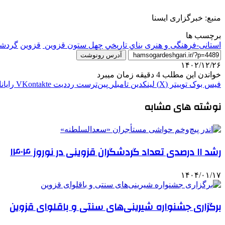
منبع: خبرگزاری ایسنا
برچسب ها
استانی-فرهنگی و هنری
بناي تاريخي
چهل ستون قزوین
قزوين
گردش
آدرس رونوشت
۱۴۰۲/۱۲/۲۶
خواندن این مطلب 4 دقیقه زمان میبرد
فیس بوک
توییتر (X)
لینکدین
‫تامبلر
‫پین‌ترست
‫رددیت
‫VKontakte
رایان
نوشته های مشابه
رشد ۱۱ درصدی تعداد گردشگران قزوینی در نوروز ۱۴۰۴
۱۴۰۴/۰۱/۱۷
برگزاری جشنواره شیرینی‌های سنتی و باقلوای قزوین