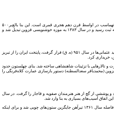
عمارت چهلستون قزوین که بسیاری آن را کلاه‌فرنگی می‌خوانند، یکی از شاهکارهای عصر صفویه و از مجموعه کاخ‌های سلطنتی شاه‌ تهماسب در اواسط قرن دهم هجری قمری است. این بنا بالغ‌بر۵۰۰
مترمربع وسعت دارد و بر اساس معماری ایرانی در دوطبقه ساخته‌شده است. این کاخ باشکوه در سال ۱۳۳۴ در فهرست آثار ملی ایران به ثبت رسید و در سال ۱۳۸۳ به موزه خوشنویسی قزوین تبدیل شد و
دولت صفویه تازه تشکیل‌ شده بود. در آن زمان ترک‌های عثمانی به دنبال فرصتی برای حمله به خاک ایران بودند. شاه تهماسب که مورد تهدید عثمانی‌ها در سال ۹۵۱ (ه. ق) قرار گرفت، پایتخت ایران را از تبریز
ن، خریداری کرد.
و تالارهایی با تزئینات شاهنشاهی ساخته شد. بنای چهلستون حدود
قزوین (محمدباقر سعدالسطنه) دستور بازسازی عمارت کلاه‌فرنگی را
د و پوششی از گچ از هنر هنرمندان صفویه و قاجار را گرفت. در سال
بعد از انقلاب اسلامی، کاخ چهلستون مورد مرمت و بازسازی قرار گرفت؛ به‌طوری‌که در سال ۱۳۵۷ دور ایوان‌های آن کلاف‌کشی شد. در فاصله سال‌ ۱۳۶۱ تیرآهن جایگزین ستون‌های چوبی شد و برای اینکه