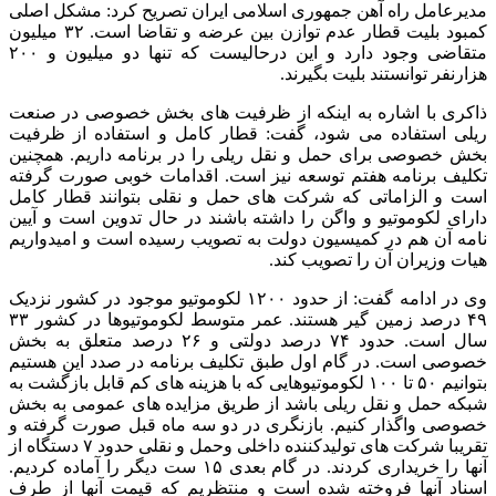
مدیرعامل راه آهن جمهوری اسلامی ایران تصریح کرد: مشکل اصلی
کمبود بلیت قطار عدم توازن بین عرضه و تقاضا است. ۳۲ میلیون
متقاضی وجود دارد و این درحالیست که تنها دو میلیون و ۲۰۰
هزارنفر توانستند بلیت بگیرند.
ذاکری با اشاره به اینکه از ظرفیت های بخش خصوصی در صنعت
ریلی استفاده می شود، گفت: قطار کامل و استفاده از ظرفیت
بخش خصوصی برای حمل و نقل ریلی را در برنامه داریم. همچنین
تکلیف برنامه هفتم توسعه نیز است. اقدامات خوبی صورت گرفته
است و الزاماتی که شرکت های حمل و نقلی بتوانند قطار کامل
دارای لکوموتیو و واگن را داشته باشند در حال تدوین است و آیین
نامه آن هم در کمیسیون دولت به تصویب رسیده است و امیدواریم
هیات وزیران آن را تصویب کند.
وی در ادامه گفت: از حدود ۱۲۰۰ لکوموتیو موجود در کشور نزدیک
۴۹ درصد زمین گیر هستند. عمر متوسط لکوموتیوها در کشور ۳۳
سال است. حدود ۷۴ درصد دولتی و ۲۶ درصد متعلق به بخش
خصوصی است. در گام اول طبق تکلیف برنامه در صدد این هستیم
بتوانیم ۵۰ تا ۱۰۰ لکوموتیوهایی که با هزینه های کم قابل بازگشت به
شبکه حمل و نقل ریلی باشد از طریق مزایده های عمومی به بخش
خصوصی واگذار کنیم. بازنگری در دو سه ماه قبل صورت گرفته و
تقریبا شرکت های تولیدکننده داخلی وحمل و نقلی حدود ۷ دستگاه از
آنها را خریداری کردند. در گام بعدی ۱۵ ست دیگر را آماده کردیم.
اسناد آنها فروخته شده است و منتظریم که قیمت آنها از طرف