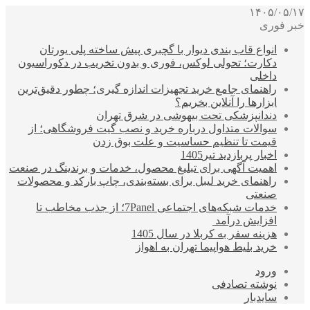
۱۴۰۵/۰۵/۱۷
خبر فوری
انواع قاب بندی دیوار با گچبری پیش ساخته پلی یورتان
دکارت؛ تحولی لوکس، فوری و بدون تخریب در دکوراسیون
داخلی
راهنمای جامع خرید تجهیزات اندازه گیری؛ چطور دقیق‌ترین
ابزارها را آنلاین بخریم؟
دندانپزشکی تحت بیهوشی در شرق تهران
سوالات متداول درباره خرید و نصب گیت فروشگاهی؛ از
قیمت تا تنظیم حساسیت و علت بوق زدن
اخبار پربازدید تیر1405
اهمیت آگهی برای تبلیغ محصول، خدمات و برندینگ در صنعت
راهنمای خرید لیبل برای بسته‌بندی، چاپ بارکد و محصولات
صنعتی
خدمات شبکه‌های اجتماعی 7Panel؛ از جذب مخاطب تا
افزایش درآمد
هزینه سفر به کربلا در سال 1405
خرید بلیط هواپیما تهران به اهواز
ورود
نوشته تصادفی
سایدبار