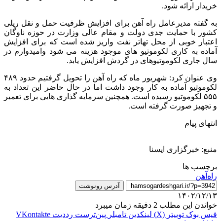
خریدار ارائه شود.
به گفته مدیرعامل راه آهن برای افزایش ظرفیت حمل و نقل ریلی
کشور با حمایت جدی دولت و مقام عالی وزارت در حوزه ناوگان
اعتبار خوبی از محل تهاتر نفت واریز شده است که برای افزایش
آماده به کاری لکوموتیو های موجود هزینه می شود وامیدوارم در
سال جاری لکوموتیوهای در گردش افزایش یابد.
وی عنوان کرد: شهریور ماه که راه آهن را تحویل گرفتیم حدود ۴۸۹
لکوموتیو آماده به کار وجود داشت اما در حال حاضر این تعداد به
۵۵۵ لکوموتیو رسیده است. همچنین سرمایه گذاری هایی برای تعمیر
و تجهیز صورت گرفته است.
انتهای پیام
منبع: خبرگزاری ایسنا
برچسب ها
راه‌آهن
آدرس رونوشت
۱۴۰۲/۱۲/۱۳
خواندن این مطلب 2 دقیقه زمان میبرد
فیس بوک
توییتر (X)
لینکدین
‫تامبلر
‫پین‌ترست
‫رددیت
‫VKontakte