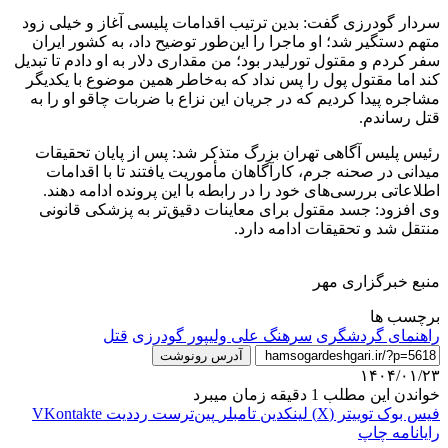
سردار گودرزی گفت: بدین ترتیب اقدامات پلیسی آغاز و خیلی زود
متهم دستگیر شد؛ او ماجرا را این‌طور توضیح داد، به کشور ایران
سفر کردم و مقتول
تورلیدر
بود؛ من مقداری دلار به او دادم تا تبدیل
کند اما مقتول پول را پس نداد که به‌خاطر همین موضوع با یکدیگر
مشاجره پیدا کردیم که در جریان این نزاع با ضربات چاقو او را به
قتل رساندم.
رئیس پلیس آگاهی تهران بزرگ متذکر شد: پس از پایان تحقیقات
میدانی در صحنه جرم، کارآگاهان مأموریت یافتند تا با اقدامات
اطلاعاتی بررسی‌های خود را در رابطه با این پرونده ادامه دهند.
وی افزود: جسد مقتول برای معاینات دقیق‌تر به پزشکی قانونی
منتقل شد و تحقیقات ادامه دارد.
منبع خبرگزاری مهر
برچسب ها
راهنمای گردشگری
سرهنگ علی ولیپور گودرزی
قتل
آدرس رونوشت
۱۴۰۴/۰۱/۲۳
خواندن این مطلب 1 دقیقه زمان میبرد
فیس بوک
توییتر (X)
لینکدین
‫تامبلر
‫پین‌ترست
‫رددیت
‫VKontakte
رایانامه
چاپ