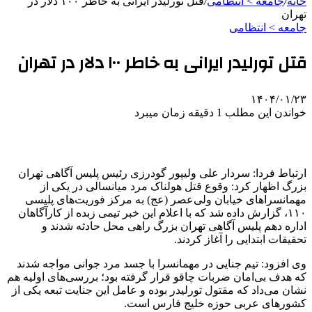
خانه
/
جامعه > انتظامی
/
قتل تورلیدر ایرانی به خاطر ۱۰۰ دلار در
تهران
جامعه > انتظامی
قتل تورلیدر ایرانی به خاطر ۱۰۰ دلار در تهران
۱۴۰۴/۰۱/۲۳
خواندن این مطلب 1 دقیقه زمان میبرد
ارتباط فردا: سردار علی ولیپور گودرزی رئیس پلیس آگاهی تهران
بزرگ اظهار کرد: وقوع قتل هولناک مرد
میانسالی
در یکی از
مهمانسراهای خیابان ولی‌عصر (
عج
) به مرکز فوریت‌های پلیسی
۱۱۰، گزارش داده شد که با اعلام این خبر تیمی زبده از کارآگاهان
اداره دهم پلیس آگاهی تهران بزرگ راهی محل حادثه شدند و
تحقیقات ابتدایی را آغاز کردند.
وی افزود: تیم جنایی در مهمانسرا با جسد مرد جوانی مواجه شدند
که هدف بی‌امان ضربات چاقو قرار گرفته بود؛ بررسی‌های اولیه هم
نشان می‌داد که مقتول
تورلیدر
بوده و عامل این جنایت تبعه یکی از
کشورهای عربی حوزه خلیج فارس است.