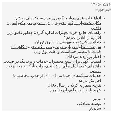
۱۴۰۵/۰۵/۱۶
خبر فوری
انواع قاب بندی دیوار با گچبری پیش ساخته پلی یورتان
دکارت؛ تحولی لوکس، فوری و بدون تخریب در دکوراسیون
داخلی
راهنمای جامع خرید تجهیزات اندازه گیری؛ چطور دقیق‌ترین
ابزارها را آنلاین بخریم؟
دندانپزشکی تحت بیهوشی در شرق تهران
سوالات متداول درباره خرید و نصب گیت فروشگاهی؛ از
قیمت تا تنظیم حساسیت و علت بوق زدن
اخبار پربازدید تیر1405
اهمیت آگهی برای تبلیغ محصول، خدمات و برندینگ در صنعت
راهنمای خرید لیبل برای بسته‌بندی، چاپ بارکد و محصولات
صنعتی
خدمات شبکه‌های اجتماعی 7Panel؛ از جذب مخاطب تا
افزایش درآمد
هزینه سفر به کربلا در سال 1405
خرید بلیط هواپیما تهران به اهواز
ورود
نوشته تصادفی
سایدبار